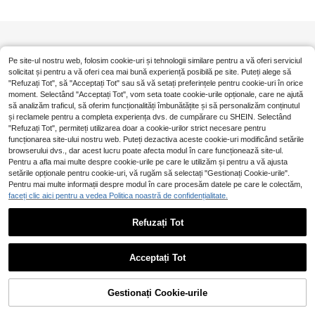
Pe site-ul nostru web, folosim cookie-uri și tehnologii similare pentru a vă oferi serviciul
solicitat și pentru a vă oferi cea mai bună experiență posibilă pe site. Puteți alege să
"Refuzați Tot", să "Acceptați Tot" sau să vă setați preferințele pentru cookie-uri în orice
moment. Selectând "Acceptați Tot", vom seta toate cookie-urile opționale, care ne ajută
să analizăm traficul, să oferim funcționalități îmbunătățite și să personalizăm conținutul
și reclamele pentru a completa experiența dvs. de cumpărare cu SHEIN. Selectând
"Refuzați Tot", permiteți utilizarea doar a cookie-urilor strict necesare pentru
funcționarea site-ului nostru web. Puteți dezactiva aceste cookie-uri modificând setările
browserului dvs., dar acest lucru poate afecta modul în care funcționează site-ul.
Pentru a afla mai multe despre cookie-urile pe care le utilizăm și pentru a vă ajusta
setările opționale pentru cookie-uri, vă rugăm să selectați "Gestionați Cookie-urile".
Pentru mai multe informații despre modul în care procesăm datele pe care le colectăm,
faceți clic aici pentru a vedea Politica noastră de confidențialitate.
Refuzați Tot
Acceptați Tot
Gestionați Cookie-urile