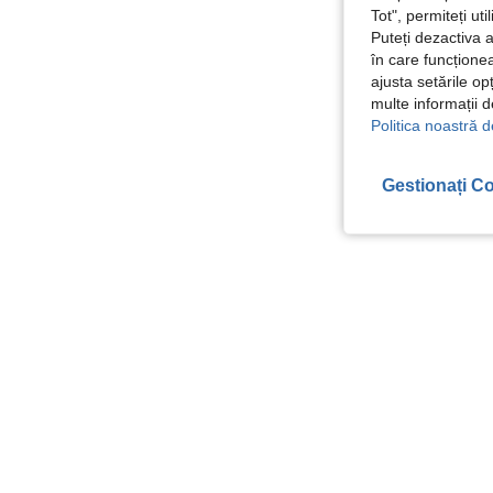
Tot", permiteți ut
Puteți dezactiva 
în care funcționea
ajusta setările op
multe informații 
Politica noastră d
Gestionați Co