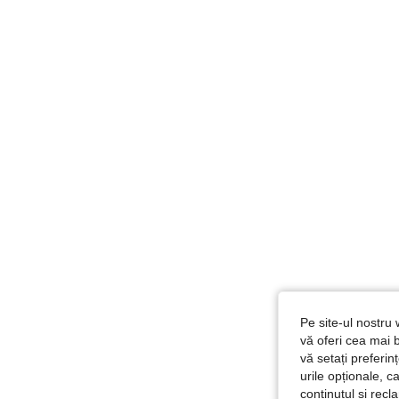
Pe site-ul nostru 
vă oferi cea mai b
vă setați preferi
urile opționale, c
conținutul și rec