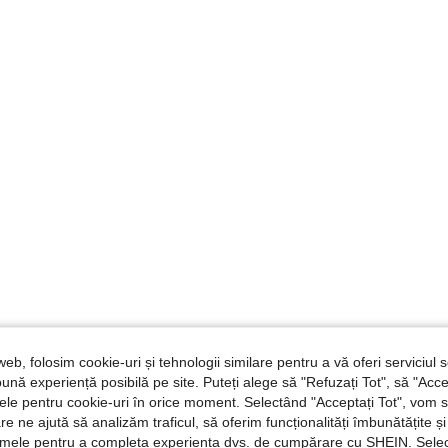
web, folosim cookie-uri și tehnologii similare pentru a vă oferi serviciul so
ună experiență posibilă pe site. Puteți alege să "Refuzați Tot", să "Acce
nțele pentru cookie-uri în orice moment. Selectând "Acceptați Tot", vom 
are ne ajută să analizăm traficul, să oferim funcționalități îmbunătățite 
lamele pentru a completa experiența dvs. de cumpărare cu SHEIN. Sele