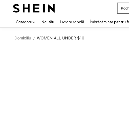
Roch
Use up 
Categorii
Noutăți
Livrare rapidă
Îmbrăcăminte pentru f
Domiciliu
WOMEN ALL UNDER $10
/