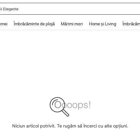
ii Elegante
and down arrow keys to navigate search Căutare recentă and Descoperire Căutar
emei
Îmbrăcăminte de plajă
Mărimi mari
Home și Living
Îmbrăcăm
Niciun articol potrivit. Te rugăm să încerci cu alte opțiuni.