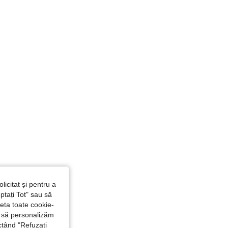
licitat și pentru a
ptați Tot" sau să
seta toate cookie-
și să personalizăm
ctând "Refuzați