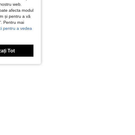
 nostru web.
poate afecta modul
ăm și pentru a vă
e". Pentru mai
ici pentru a vedea
ați Tot