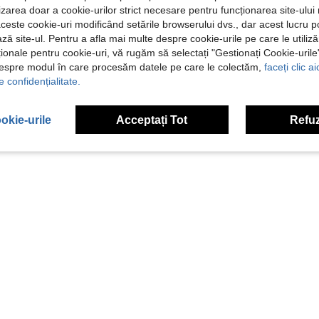
ilizarea doar a cookie-urilor strict necesare pentru funcționarea site-ului
aceste cookie-uri modificând setările browserului dvs., dar acest lucru 
ză site-ul. Pentru a afla mai multe despre cookie-urile pe care le utiliz
ționale pentru cookie-uri, vă rugăm să selectați "Gestionați Cookie-uril
despre modul în care procesăm datele pe care le colectăm,
faceți clic a
e confidențialitate.
okie-urile
Acceptați Tot
Refuz