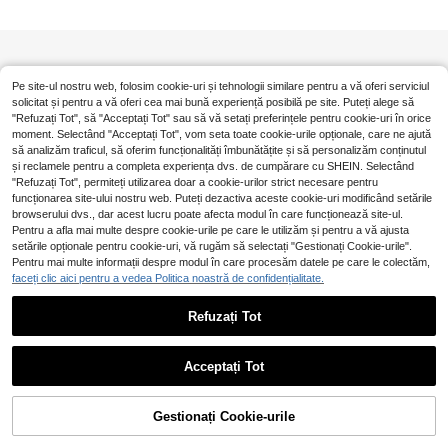
Pe site-ul nostru web, folosim cookie-uri și tehnologii similare pentru a vă oferi serviciul
solicitat și pentru a vă oferi cea mai bună experiență posibilă pe site. Puteți alege să
"Refuzați Tot", să "Acceptați Tot" sau să vă setați preferințele pentru cookie-uri în orice
moment. Selectând "Acceptați Tot", vom seta toate cookie-urile opționale, care ne ajută
să analizăm traficul, să oferim funcționalități îmbunătățite și să personalizăm conținutul
și reclamele pentru a completa experiența dvs. de cumpărare cu SHEIN. Selectând
"Refuzați Tot", permiteți utilizarea doar a cookie-urilor strict necesare pentru
funcționarea site-ului nostru web. Puteți dezactiva aceste cookie-uri modificând setările
browserului dvs., dar acest lucru poate afecta modul în care funcționează site-ul.
Pentru a afla mai multe despre cookie-urile pe care le utilizăm și pentru a vă ajusta
setările opționale pentru cookie-uri, vă rugăm să selectați "Gestionați Cookie-urile".
Pentru mai multe informații despre modul în care procesăm datele pe care le colectăm,
faceți clic aici pentru a vedea Politica noastră de confidențialitate.
Refuzați Tot
Acceptați Tot
Gestionați Cookie-urile