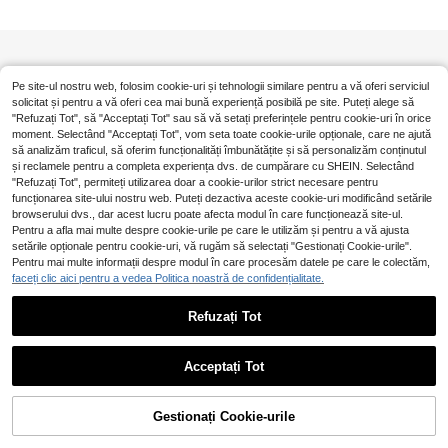
Pe site-ul nostru web, folosim cookie-uri și tehnologii similare pentru a vă oferi serviciul
solicitat și pentru a vă oferi cea mai bună experiență posibilă pe site. Puteți alege să
"Refuzați Tot", să "Acceptați Tot" sau să vă setați preferințele pentru cookie-uri în orice
moment. Selectând "Acceptați Tot", vom seta toate cookie-urile opționale, care ne ajută
să analizăm traficul, să oferim funcționalități îmbunătățite și să personalizăm conținutul
și reclamele pentru a completa experiența dvs. de cumpărare cu SHEIN. Selectând
"Refuzați Tot", permiteți utilizarea doar a cookie-urilor strict necesare pentru
funcționarea site-ului nostru web. Puteți dezactiva aceste cookie-uri modificând setările
browserului dvs., dar acest lucru poate afecta modul în care funcționează site-ul.
Pentru a afla mai multe despre cookie-urile pe care le utilizăm și pentru a vă ajusta
setările opționale pentru cookie-uri, vă rugăm să selectați "Gestionați Cookie-urile".
Pentru mai multe informații despre modul în care procesăm datele pe care le colectăm,
faceți clic aici pentru a vedea Politica noastră de confidențialitate.
Refuzați Tot
Acceptați Tot
Gestionați Cookie-urile