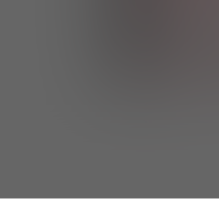
Sunt de acord
confidențialita
Doresc să prim
că pot contac