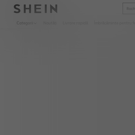
Roch
Use up 
Categorii
Noutăți
Livrare rapidă
Îmbrăcăminte pentru f