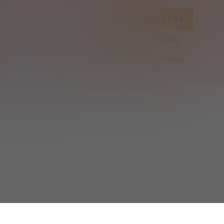
ÎNREGISTRARE
 cu 
Termeni și Condiții
 și confirm că am citit 
Politica de 
te și cookie-uri
.
esc oferte exclusive și noutăți SHEIN prin e-mail. Înțeleg 
ta SHEIN în orice moment pentru a mă dezabona.