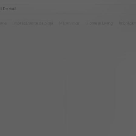
ii De Vară
and down arrow keys to navigate search Căutare recentă and Descoperire Căutar
emei
Îmbrăcăminte de plajă
Mărimi mari
Home și Living
Îmbrăcăm