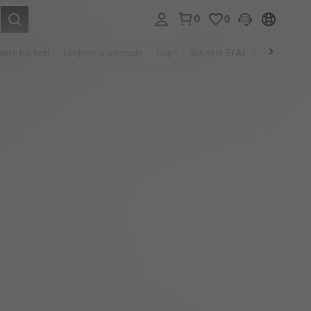
0
0
e. Press Enter to select.
inte bărbați
Lenjerie și pijamale
Copii
Bijuterii Și Accesorii
Frumu