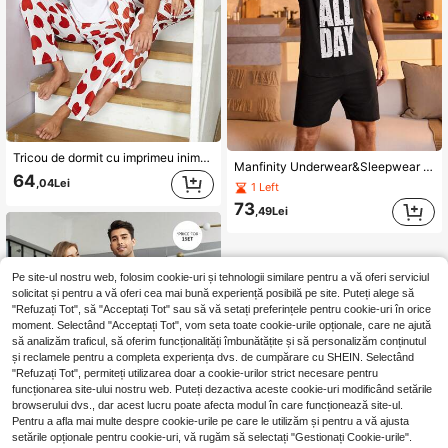
Tricou de dormit cu imprimeu inimă 1 bucată bărbați și pantaloni de dormit 1 bucată
Manfinity Underwear&Sleepwear Basics Tricou de dormit cu litere grafice pentru bărbați, 1 bucată și pantaloni scurți de somn pentru 1 bucată
64
,04Lei
1 Left
73
,49Lei
Pe site-ul nostru web, folosim cookie-uri și tehnologii similare pentru a vă oferi serviciul
solicitat și pentru a vă oferi cea mai bună experiență posibilă pe site. Puteți alege să
"Refuzați Tot", să "Acceptați Tot" sau să vă setați preferințele pentru cookie-uri în orice
moment. Selectând "Acceptați Tot", vom seta toate cookie-urile opționale, care ne ajută
să analizăm traficul, să oferim funcționalități îmbunătățite și să personalizăm conținutul
și reclamele pentru a completa experiența dvs. de cumpărare cu SHEIN. Selectând
"Refuzați Tot", permiteți utilizarea doar a cookie-urilor strict necesare pentru
funcționarea site-ului nostru web. Puteți dezactiva aceste cookie-uri modificând setările
browserului dvs., dar acest lucru poate afecta modul în care funcționează site-ul.
Pentru a afla mai multe despre cookie-urile pe care le utilizăm și pentru a vă ajusta
setările opționale pentru cookie-uri, vă rugăm să selectați "Gestionați Cookie-urile".