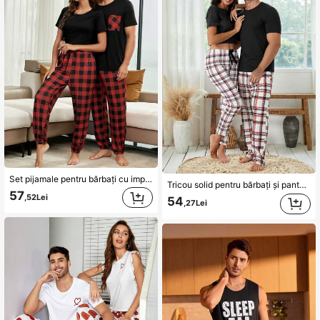
Set pijamale pentru bărbați cu imprimeu cartofi, Crăciun
Tricou solid pentru bărbați și pantaloni cu imprimeu în carouri Set PJ / Set pijama
57
,52Lei
54
,27Lei