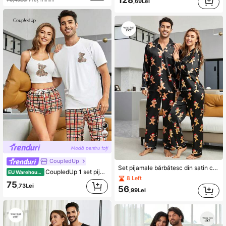
128
,69Lei
CoupledUp
Set pijamale bărbătesc din satin cu imprimeu de Crăciun și paspoal contrastant, haine de toamnă-iarnă
CoupledUp 1 set pijamale bărbătești cu imprimeu de ursuleți de pluș în carouri, croială lejeră, cu mânecă scurtă și pantaloni scurți
EU Warehouse
8 Left
75
,73Lei
56
,99Lei