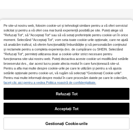
Pe site-ul nostru web, folosim cookie-uri și tehnologii similare pentru a vă oferi serviciul
solicitat și pentru a vă oferi cea mai bună experiență posibilă pe site. Puteți alege să
"Refuzați Tot", să "Acceptați Tot" sau să vă setați preferințele pentru cookie-uri în orice
moment. Selectând "Acceptați Tot", vom seta toate cookie-urile opționale, care ne ajută
să analizăm traficul, să oferim funcționalități îmbunătățite și să personalizăm conținutul
și reclamele pentru a completa experiența dvs. de cumpărare cu SHEIN. Selectând
"Refuzați Tot", permiteți utilizarea doar a cookie-urilor strict necesare pentru
funcționarea site-ului nostru web. Puteți dezactiva aceste cookie-uri modificând setările
browserului dvs., dar acest lucru poate afecta modul în care funcționează site-ul.
Pentru a afla mai multe despre cookie-urile pe care le utilizăm și pentru a vă ajusta
setările opționale pentru cookie-uri, vă rugăm să selectați "Gestionați Cookie-urile".
Pentru mai multe informații despre modul în care procesăm datele pe care le colectăm,
faceți clic aici pentru a vedea Politica noastră de confidențialitate.
Refuzați Tot
Acceptați Tot
Gestionați Cookie-urile