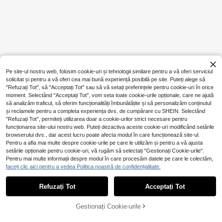
Pe site-ul nostru web, folosim cookie-uri și tehnologii similare pentru a vă oferi serviciul
solicitat și pentru a vă oferi cea mai bună experiență posibilă pe site. Puteți alege să
"Refuzați Tot", să "Acceptați Tot" sau să vă setați preferințele pentru cookie-uri în orice
moment. Selectând "Acceptați Tot", vom seta toate cookie-urile opționale, care ne ajută
să analizăm traficul, să oferim funcționalități îmbunătățite și să personalizăm conținutul
și reclamele pentru a completa experiența dvs. de cumpărare cu SHEIN. Selectând
"Refuzați Tot", permiteți utilizarea doar a cookie-urilor strict necesare pentru
funcționarea site-ului nostru web. Puteți dezactiva aceste cookie-uri modificând setările
browserului dvs., dar acest lucru poate afecta modul în care funcționează site-ul.
Pentru a afla mai multe despre cookie-urile pe care le utilizăm și pentru a vă ajusta
setările opționale pentru cookie-uri, vă rugăm să selectați "Gestionați Cookie-urile".
Pentru mai multe informații despre modul în care procesăm datele pe care le colectăm,
faceți clic aici pentru a vedea Politica noastră de confidențialitate.
Refuzați Tot
Acceptați Tot
Gestionați Cookie-urile