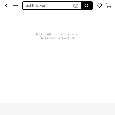
rochii de vară
costum baie femei
rochii elegante de nunta de seara
squishie
Niciun articol nu a corespuns.
rochii elegante de nunta
Încearcă cu alte opțiuni.