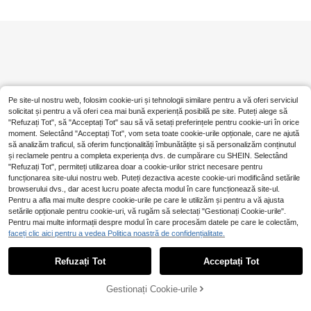
Pe site-ul nostru web, folosim cookie-uri și tehnologii similare pentru a vă oferi serviciul
solicitat și pentru a vă oferi cea mai bună experiență posibilă pe site. Puteți alege să
"Refuzați Tot", să "Acceptați Tot" sau să vă setați preferințele pentru cookie-uri în orice
moment. Selectând "Acceptați Tot", vom seta toate cookie-urile opționale, care ne ajută
să analizăm traficul, să oferim funcționalități îmbunătățite și să personalizăm conținutul
și reclamele pentru a completa experiența dvs. de cumpărare cu SHEIN. Selectând
"Refuzați Tot", permiteți utilizarea doar a cookie-urilor strict necesare pentru
funcționarea site-ului nostru web. Puteți dezactiva aceste cookie-uri modificând setările
browserului dvs., dar acest lucru poate afecta modul în care funcționează site-ul.
Pentru a afla mai multe despre cookie-urile pe care le utilizăm și pentru a vă ajusta
setările opționale pentru cookie-uri, vă rugăm să selectați "Gestionați Cookie-urile".
Pentru mai multe informații despre modul în care procesăm datele pe care le colectăm,
faceți clic aici pentru a vedea Politica noastră de confidențialitate.
Refuzați Tot
Acceptați Tot
Gestionați Cookie-urile