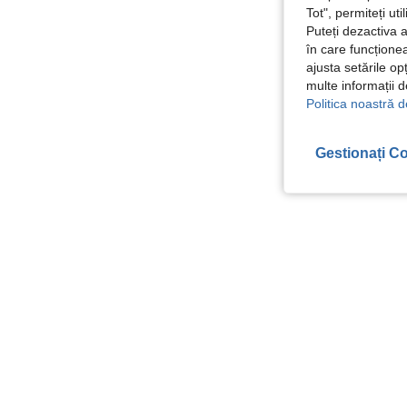
Tot", permiteți ut
Puteți dezactiva 
în care funcționea
ajusta setările op
multe informații 
Politica noastră d
Gestionați Co