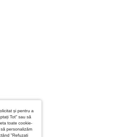
licitat și pentru a
ptați Tot" sau să
seta toate cookie-
și să personalizăm
ctând "Refuzați