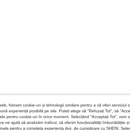
web, folosim cookie-uri și tehnologii similare pentru a vă oferi serviciul so
ună experiență posibilă pe site. Puteți alege să "Refuzați Tot", să "Acce
nțele pentru cookie-uri în orice moment. Selectând "Acceptați Tot", vom 
are ne ajută să analizăm traficul, să oferim funcționalități îmbunătățite 
lamele pentru a completa experiența dvs. de cumpărare cu SHEIN. Sele