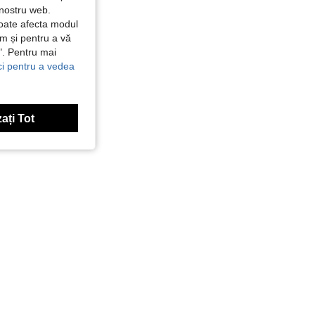
 nostru web.
poate afecta modul
ăm și pentru a vă
e". Pentru mai
ici pentru a vedea
ați Tot