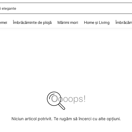
i elegante
and down arrow keys to navigate search Căutare recentă and Descoperire Căutar
emei
Îmbrăcăminte de plajă
Mărimi mari
Home și Living
Îmbrăcăm
Niciun articol potrivit. Te rugăm să încerci cu alte opțiuni.