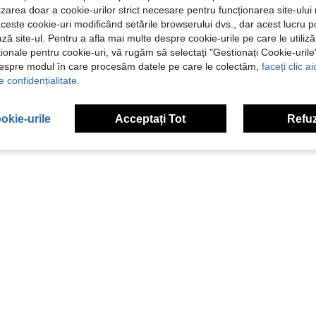
ilizarea doar a cookie-urilor strict necesare pentru funcționarea site-ului
aceste cookie-uri modificând setările browserului dvs., dar acest lucru 
ză site-ul. Pentru a afla mai multe despre cookie-urile pe care le utiliz
ționale pentru cookie-uri, vă rugăm să selectați "Gestionați Cookie-uril
despre modul în care procesăm datele pe care le colectăm,
faceți clic a
e confidențialitate.
okie-urile
Acceptați Tot
Refuz