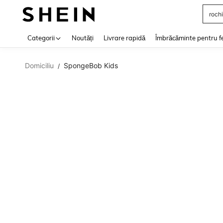
rochi
Use up 
Categorii
Noutăți
Livrare rapidă
Îmbrăcăminte pentru f
Domiciliu
SpongeBob Kids
/