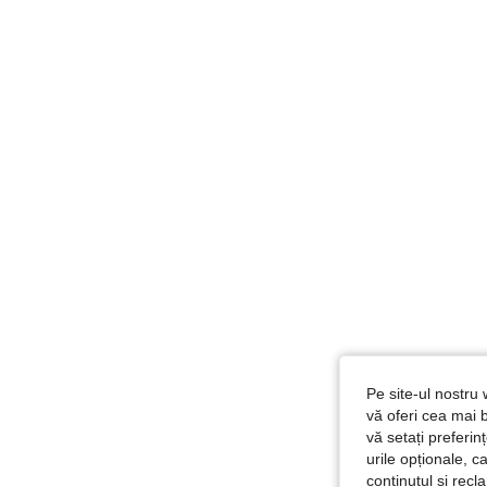
Pe site-ul nostru 
vă oferi cea mai b
vă setați preferi
urile opționale, c
conținutul și rec