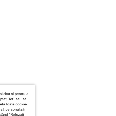
licitat și pentru a
ptați Tot" sau să
seta toate cookie-
și să personalizăm
ctând "Refuzați