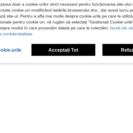
ilizarea doar a cookie-urilor strict necesare pentru funcționarea site-ului
aceste cookie-uri modificând setările browserului dvs., dar acest lucru 
ză site-ul. Pentru a afla mai multe despre cookie-urile pe care le utiliz
ționale pentru cookie-uri, vă rugăm să selectați "Gestionați Cookie-uril
despre modul în care procesăm datele pe care le colectăm,
faceți clic a
e confidențialitate.
okie-urile
Acceptați Tot
Refuz