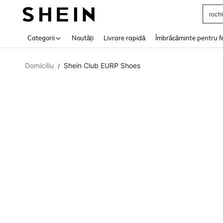
rochi
Use up 
Categorii
Noutăți
Livrare rapidă
Îmbrăcăminte pentru f
Domiciliu
Shein Club EURP Shoes
/