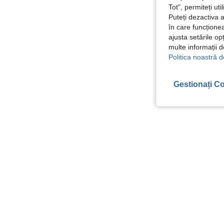
Tot", permiteți ut
Puteți dezactiva 
în care funcționea
ajusta setările op
multe informații 
Politica noastră d
Gestionați Co