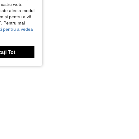
 nostru web.
poate afecta modul
ăm și pentru a vă
e". Pentru mai
ici pentru a vedea
ați Tot