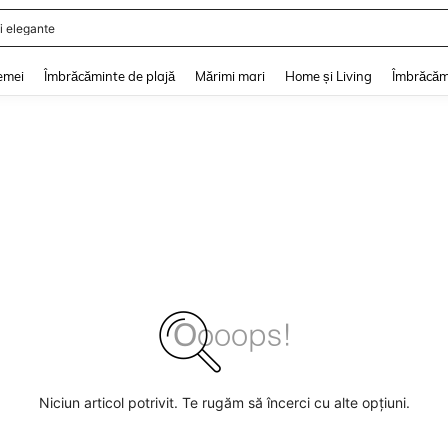
i elegante
and down arrow keys to navigate search Căutare recentă and Descoperire Căutar
emei
Îmbrăcăminte de plajă
Mărimi mari
Home și Living
Îmbrăcăm
Niciun articol potrivit. Te rugăm să încerci cu alte opțiuni.