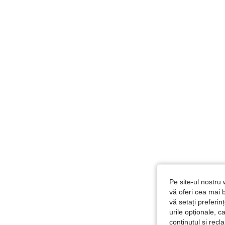
Pe site-ul nostru 
vă oferi cea mai b
vă setați preferi
urile opționale, c
conținutul și rec