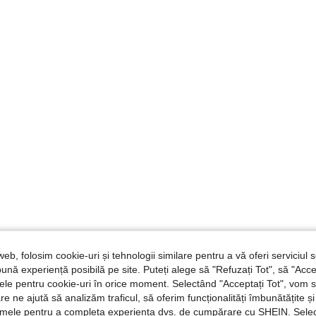
web, folosim cookie-uri și tehnologii similare pentru a vă oferi serviciul so
ună experiență posibilă pe site. Puteți alege să "Refuzați Tot", să "Acce
nțele pentru cookie-uri în orice moment. Selectând "Acceptați Tot", vom 
are ne ajută să analizăm traficul, să oferim funcționalități îmbunătățite 
lamele pentru a completa experiența dvs. de cumpărare cu SHEIN. Sele