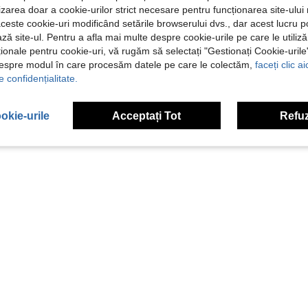
ilizarea doar a cookie-urilor strict necesare pentru funcționarea site-ului
aceste cookie-uri modificând setările browserului dvs., dar acest lucru 
ză site-ul. Pentru a afla mai multe despre cookie-urile pe care le utiliz
ționale pentru cookie-uri, vă rugăm să selectați "Gestionați Cookie-uril
despre modul în care procesăm datele pe care le colectăm,
faceți clic a
e confidențialitate.
okie-urile
Acceptați Tot
Refuz