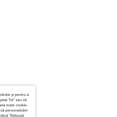
licitat și pentru a
ptați Tot" sau să
seta toate cookie-
și să personalizăm
ctând "Refuzați