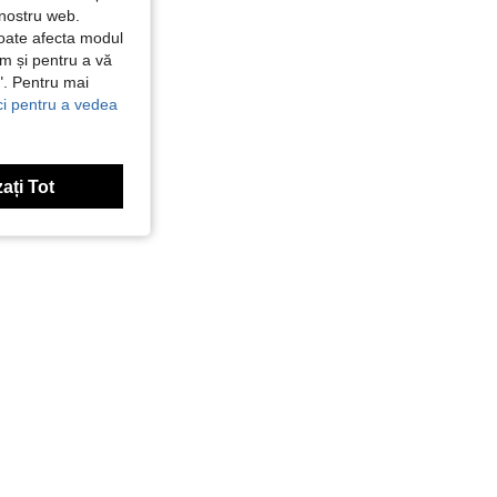
 nostru web.
poate afecta modul
ăm și pentru a vă
e". Pentru mai
ici pentru a vedea
ați Tot