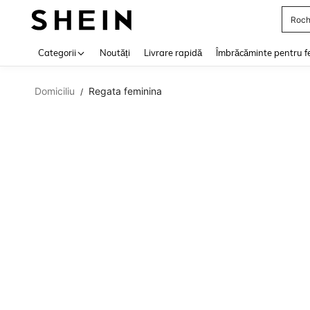
Roch
Use up 
Categorii
Noutăți
Livrare rapidă
Îmbrăcăminte pentru f
Domiciliu
Regata feminina
/