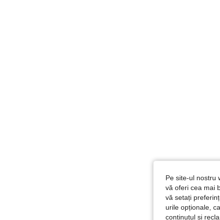
Pe site-ul nostru 
vă oferi cea mai b
vă setați preferi
urile opționale, c
conținutul și rec