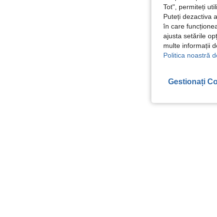
Tot", permiteți ut
Puteți dezactiva 
în care funcționea
ajusta setările op
multe informații 
Politica noastră d
Gestionați Co