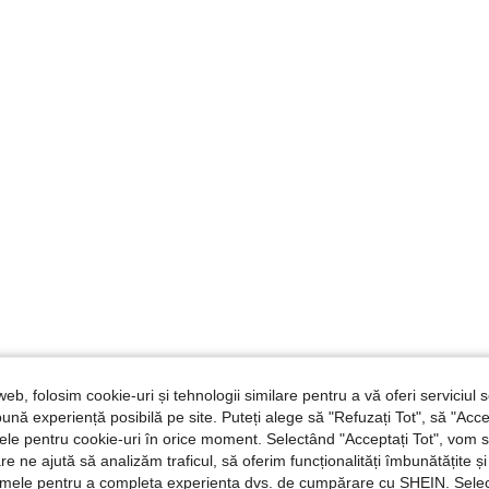
web, folosim cookie-uri și tehnologii similare pentru a vă oferi serviciul so
ună experiență posibilă pe site. Puteți alege să "Refuzați Tot", să "Acce
nțele pentru cookie-uri în orice moment. Selectând "Acceptați Tot", vom 
are ne ajută să analizăm traficul, să oferim funcționalități îmbunătățite 
lamele pentru a completa experiența dvs. de cumpărare cu SHEIN. Sele