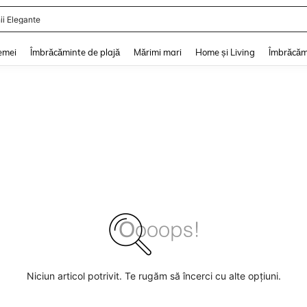
ii Elegante
and down arrow keys to navigate search Căutare recentă and Descoperire Căutar
emei
Îmbrăcăminte de plajă
Mărimi mari
Home și Living
Îmbrăcăm
Niciun articol potrivit. Te rugăm să încerci cu alte opțiuni.