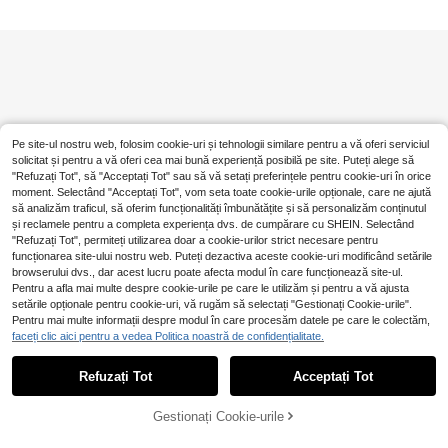
Pe site-ul nostru web, folosim cookie-uri și tehnologii similare pentru a vă oferi serviciul
solicitat și pentru a vă oferi cea mai bună experiență posibilă pe site. Puteți alege să
"Refuzați Tot", să "Acceptați Tot" sau să vă setați preferințele pentru cookie-uri în orice
moment. Selectând "Acceptați Tot", vom seta toate cookie-urile opționale, care ne ajută
să analizăm traficul, să oferim funcționalități îmbunătățite și să personalizăm conținutul
și reclamele pentru a completa experiența dvs. de cumpărare cu SHEIN. Selectând
"Refuzați Tot", permiteți utilizarea doar a cookie-urilor strict necesare pentru
funcționarea site-ului nostru web. Puteți dezactiva aceste cookie-uri modificând setările
browserului dvs., dar acest lucru poate afecta modul în care funcționează site-ul.
Pentru a afla mai multe despre cookie-urile pe care le utilizăm și pentru a vă ajusta
setările opționale pentru cookie-uri, vă rugăm să selectați "Gestionați Cookie-urile".
Pentru mai multe informații despre modul în care procesăm datele pe care le colectăm,
faceți clic aici pentru a vedea Politica noastră de confidențialitate.
Refuzați Tot
Acceptați Tot
Gestionați Cookie-urile