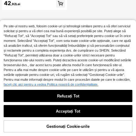
p fără mâneci cu imprimeu punk Y2
42
,92Lei
K Concert Wing, 2 în 1, din dantelă c
ontrastantă
Pe site-ul nostru web, folosim cookie-uri și tehnologii similare pentru a vă oferi serviciul
solicitat și pentru a vă oferi cea mai bună experiență posibilă pe site. Puteți alege să
"Refuzați Tot", să "Acceptați Tot" sau să vă setați preferințele pentru cookie-uri în orice
moment. Selectând "Acceptați Tot", vom seta toate cookie-urile opționale, care ne ajută
să analizăm traficul, să oferim funcționalități îmbunătățite și să personalizăm conținutul
și reclamele pentru a completa experiența dvs. de cumpărare cu SHEIN. Selectând
"Refuzați Tot", permiteți utilizarea doar a cookie-urilor strict necesare pentru
funcționarea site-ului nostru web. Puteți dezactiva aceste cookie-uri modificând setările
browserului dvs., dar acest lucru poate afecta modul în care funcționează site-ul.
Pentru a afla mai multe despre cookie-urile pe care le utilizăm și pentru a vă ajusta
setările opționale pentru cookie-uri, vă rugăm să selectați "Gestionați Cookie-urile".
Pentru mai multe informații despre modul în care procesăm datele pe care le colectăm,
faceți clic aici pentru a vedea Politica noastră de confidențialitate.
Refuzați Tot
1
0
Acceptați Tot
Gestionați Cookie-urile