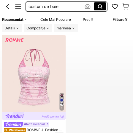
costum de baie
blugi
Recomandat
Cele Mai Populare
Preț
Filtrare
rochie
Detalii
Compoziţie
mărimea
wedding guest dresses
rochii elegante de nunta
8
#Roz milenial
ROMWE J-Fashion To
EU Warehouse