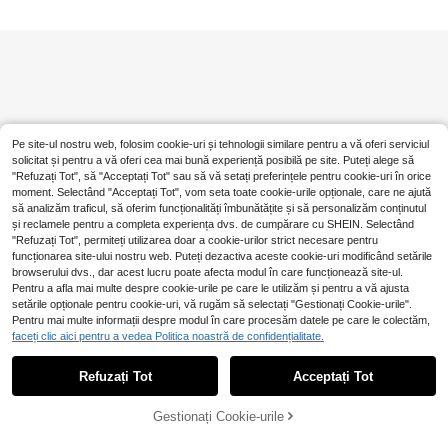
Pe site-ul nostru web, folosim cookie-uri și tehnologii similare pentru a vă oferi serviciul
solicitat și pentru a vă oferi cea mai bună experiență posibilă pe site. Puteți alege să
"Refuzați Tot", să "Acceptați Tot" sau să vă setați preferințele pentru cookie-uri în orice
moment. Selectând "Acceptați Tot", vom seta toate cookie-urile opționale, care ne ajută
să analizăm traficul, să oferim funcționalități îmbunătățite și să personalizăm conținutul
și reclamele pentru a completa experiența dvs. de cumpărare cu SHEIN. Selectând
"Refuzați Tot", permiteți utilizarea doar a cookie-urilor strict necesare pentru
funcționarea site-ului nostru web. Puteți dezactiva aceste cookie-uri modificând setările
browserului dvs., dar acest lucru poate afecta modul în care funcționează site-ul.
Pentru a afla mai multe despre cookie-urile pe care le utilizăm și pentru a vă ajusta
setările opționale pentru cookie-uri, vă rugăm să selectați "Gestionați Cookie-urile".
Pentru mai multe informații despre modul în care procesăm datele pe care le colectăm,
faceți clic aici pentru a vedea Politica noastră de confidențialitate.
Refuzați Tot
Acceptați Tot
Gestionați Cookie-urile