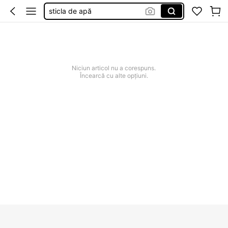
sticla de apă
sticla de apa
caserola mâncare copii
lunch box
Niciun articol nu a corespuns.
caserole pentru școală
Încearcă cu alte opțiuni.