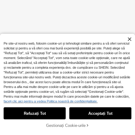
Pe site-ul nostru web, folosim cookie-uri și tehnologii similare pentru a vă oferi serviciul
solicitat și pentru a vă oferi cea mai bună experiență posibilă pe site. Puteți alege să
"Refuzați Tot", să "Acceptați Tot" sau să vă setați preferințele pentru cookie-uri în orice
moment. Selectând "Acceptați Tot", vom seta toate cookie-urile opționale, care ne ajută
să analizăm traficul, să oferim funcționalități îmbunătățite și să personalizăm conținutul
și reclamele pentru a completa experiența dvs. de cumpărare cu SHEIN. Selectând
"Refuzați Tot", permiteți utilizarea doar a cookie-urilor strict necesare pentru
funcționarea site-ului nostru web. Puteți dezactiva aceste cookie-uri modificând setările
browserului dvs., dar acest lucru poate afecta modul în care funcționează site-ul.
Pentru a afla mai multe despre cookie-urile pe care le utilizăm și pentru a vă ajusta
setările opționale pentru cookie-uri, vă rugăm să selectați "Gestionați Cookie-urile".
Pentru mai multe informații despre modul în care procesăm datele pe care le colectăm,
faceți clic aici pentru a vedea Politica noastră de confidențialitate.
Refuzați Tot
Acceptați Tot
Gestionați Cookie-urile