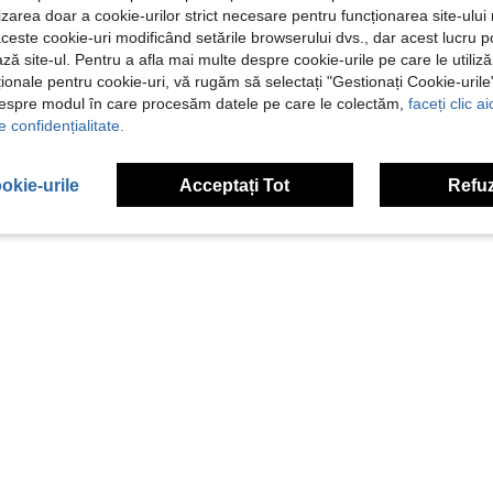
ilizarea doar a cookie-urilor strict necesare pentru funcționarea site-ului
aceste cookie-uri modificând setările browserului dvs., dar acest lucru 
ză site-ul. Pentru a afla mai multe despre cookie-urile pe care le utiliz
ționale pentru cookie-uri, vă rugăm să selectați "Gestionați Cookie-uril
despre modul în care procesăm datele pe care le colectăm,
faceți clic a
e confidențialitate.
okie-urile
Acceptați Tot
Refuz