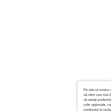
Pe site-ul nostru 
vă oferi cea mai b
vă setați preferi
urile opționale, c
conținutul și rec