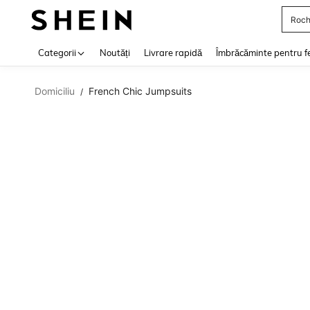
Roch
Use up 
Categorii
Noutăți
Livrare rapidă
Îmbrăcăminte pentru f
Domiciliu
French Chic Jumpsuits
/