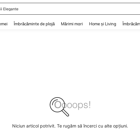
ii Elegante
and down arrow keys to navigate search Căutare recentă and Descoperire Căutar
emei
Îmbrăcăminte de plajă
Mărimi mari
Home și Living
Îmbrăcăm
Niciun articol potrivit. Te rugăm să încerci cu alte opțiuni.