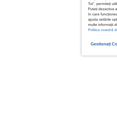
Tot", permiteți ut
Puteți dezactiva 
în care funcționea
ajusta setările op
multe informații 
Politica noastră d
Gestionați Co