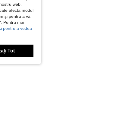
 nostru web.
poate afecta modul
ăm și pentru a vă
e". Pentru mai
ici pentru a vedea
ați Tot