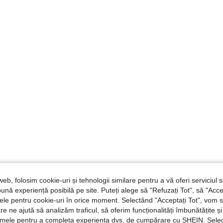
web, folosim cookie-uri și tehnologii similare pentru a vă oferi serviciul so
ună experiență posibilă pe site. Puteți alege să "Refuzați Tot", să "Acce
nțele pentru cookie-uri în orice moment. Selectând "Acceptați Tot", vom 
are ne ajută să analizăm traficul, să oferim funcționalități îmbunătățite 
lamele pentru a completa experiența dvs. de cumpărare cu SHEIN. Sele