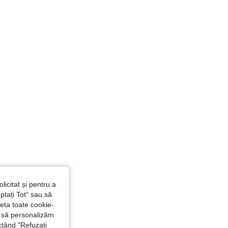
licitat și pentru a
ptați Tot" sau să
seta toate cookie-
și să personalizăm
ctând "Refuzați