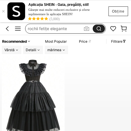
Aplicația SHEIN - Gata, pregătiți, stil!
×
rochii mama fiica
Găsește mai multe reduceri exclusive și oferte
Obține
suplimentare în aplicația SHEIN!
rochii elegante de nunta
(5,000)
rochii fetițe elegante
rochii de mireasă
Recommended
Most Popular
Price
Filtrare
birthday dress
Vârstă
Detalii
mărimea
rochii mama fiica
rochii elegante de nunta