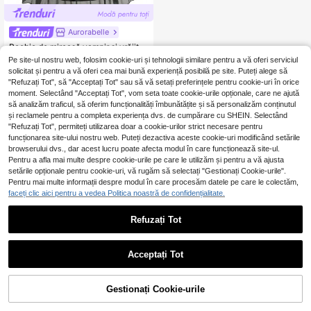
Aurorabelle
Rochie de mireasă vampir și vrăjitoare neagră pentru fete tinere, Halloween, petrecere de Crăciun, rochie de prințesă, potrivită pentru petrecere costumată, banchet, rochie de mireasă pentru miercuri
Pe site-ul nostru web, folosim cookie-uri și tehnologii similare pentru a vă oferi serviciul
99
,39Lei
solicitat și pentru a vă oferi cea mai bună experiență posibilă pe site. Puteți alege să
Mulți clienți fideli
"Refuzați Tot", să "Acceptați Tot" sau să vă setați preferințele pentru cookie-uri în orice
moment. Selectând "Acceptați Tot", vom seta toate cookie-urile opționale, care ne ajută
să analizăm traficul, să oferim funcționalități îmbunătățite și să personalizăm conținutul
și reclamele pentru a completa experiența dvs. de cumpărare cu SHEIN. Selectând
"Refuzați Tot", permiteți utilizarea doar a cookie-urilor strict necesare pentru
funcționarea site-ului nostru web. Puteți dezactiva aceste cookie-uri modificând setările
browserului dvs., dar acest lucru poate afecta modul în care funcționează site-ul.
Pentru a afla mai multe despre cookie-urile pe care le utilizăm și pentru a vă ajusta
setările opționale pentru cookie-uri, vă rugăm să selectați "Gestionați Cookie-urile".
Pentru mai multe informații despre modul în care procesăm datele pe care le colectăm,
faceți clic aici pentru a vedea Politica noastră de confidențialitate.
Refuzați Tot
1
0
Acceptați Tot
Gestionați Cookie-urile