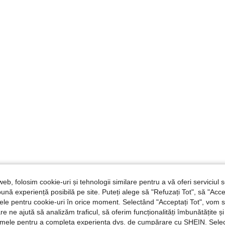
web, folosim cookie-uri și tehnologii similare pentru a vă oferi serviciul so
ună experiență posibilă pe site. Puteți alege să "Refuzați Tot", să "Acce
nțele pentru cookie-uri în orice moment. Selectând "Acceptați Tot", vom 
are ne ajută să analizăm traficul, să oferim funcționalități îmbunătățite 
lamele pentru a completa experiența dvs. de cumpărare cu SHEIN. Sele