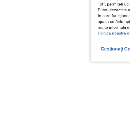
Tot", permiteți ut
Puteți dezactiva 
în care funcționea
ajusta setările op
multe informații 
Politica noastră d
Gestionați Co