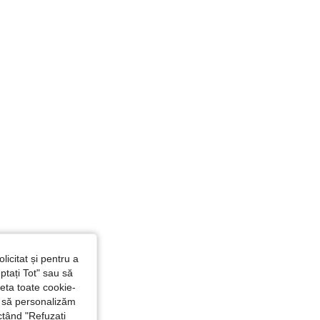
licitat și pentru a
ptați Tot" sau să
seta toate cookie-
și să personalizăm
ctând "Refuzați