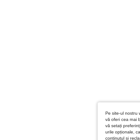
Pe site-ul nostru 
vă oferi cea mai b
vă setați preferi
urile opționale, c
conținutul și rec