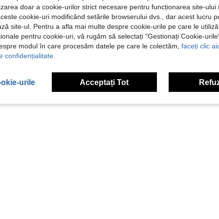
ilizarea doar a cookie-urilor strict necesare pentru funcționarea site-ului
aceste cookie-uri modificând setările browserului dvs., dar acest lucru 
ză site-ul. Pentru a afla mai multe despre cookie-urile pe care le utiliz
ționale pentru cookie-uri, vă rugăm să selectați "Gestionați Cookie-uril
despre modul în care procesăm datele pe care le colectăm,
faceți clic a
e confidențialitate.
okie-urile
Acceptați Tot
Refuz