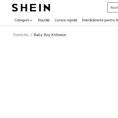
Roch
Use up 
Categorii
Noutăți
Livrare rapidă
Îmbrăcăminte pentru f
Domiciliu
Baby Boy Knitwear
/