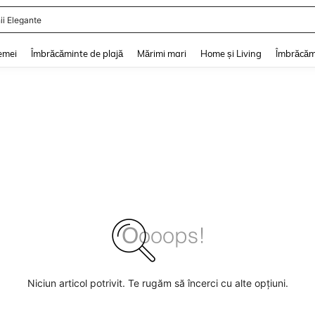
ii Elegante
and down arrow keys to navigate search Căutare recentă and Descoperire Căutar
emei
Îmbrăcăminte de plajă
Mărimi mari
Home și Living
Îmbrăcăm
Niciun articol potrivit. Te rugăm să încerci cu alte opțiuni.