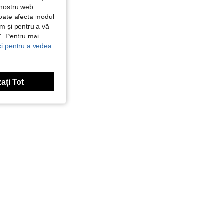
 nostru web.
poate afecta modul
ăm și pentru a vă
e". Pentru mai
ici pentru a vedea
ați Tot