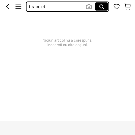
bracelet
cercei femei
accesorii
inele
Niciun articol nu a corespuns.
cercei
Încearcă cu alte opțiuni.