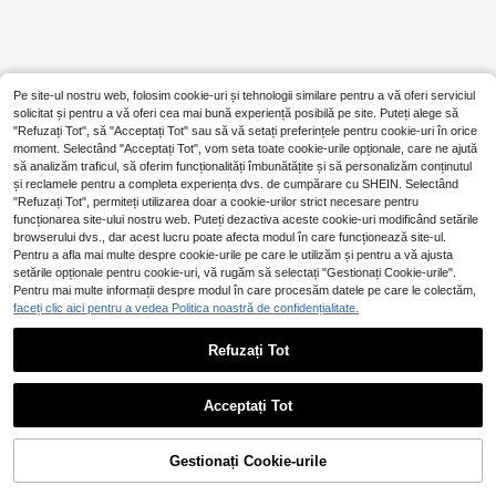
Pe site-ul nostru web, folosim cookie-uri și tehnologii similare pentru a vă oferi serviciul
solicitat și pentru a vă oferi cea mai bună experiență posibilă pe site. Puteți alege să
"Refuzați Tot", să "Acceptați Tot" sau să vă setați preferințele pentru cookie-uri în orice
moment. Selectând "Acceptați Tot", vom seta toate cookie-urile opționale, care ne ajută
să analizăm traficul, să oferim funcționalități îmbunătățite și să personalizăm conținutul
și reclamele pentru a completa experiența dvs. de cumpărare cu SHEIN. Selectând
"Refuzați Tot", permiteți utilizarea doar a cookie-urilor strict necesare pentru
funcționarea site-ului nostru web. Puteți dezactiva aceste cookie-uri modificând setările
browserului dvs., dar acest lucru poate afecta modul în care funcționează site-ul.
Pentru a afla mai multe despre cookie-urile pe care le utilizăm și pentru a vă ajusta
setările opționale pentru cookie-uri, vă rugăm să selectați "Gestionați Cookie-urile".
Pentru mai multe informații despre modul în care procesăm datele pe care le colectăm,
faceți clic aici pentru a vedea Politica noastră de confidențialitate.
Refuzați Tot
Acceptați Tot
Gestionați Cookie-urile