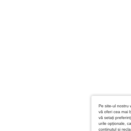
Pe site-ul nostru 
vă oferi cea mai b
vă setați preferi
urile opționale, c
conținutul și rec