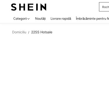
Roch
Use up 
Categorii
Noutăți
Livrare rapidă
Îmbrăcăminte pentru f
Domiciliu
22SS Hotsale
/