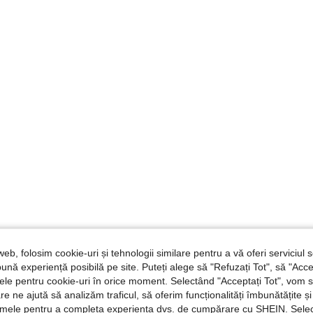
web, folosim cookie-uri și tehnologii similare pentru a vă oferi serviciul so
ună experiență posibilă pe site. Puteți alege să "Refuzați Tot", să "Acce
nțele pentru cookie-uri în orice moment. Selectând "Acceptați Tot", vom 
are ne ajută să analizăm traficul, să oferim funcționalități îmbunătățite 
lamele pentru a completa experiența dvs. de cumpărare cu SHEIN. Sele