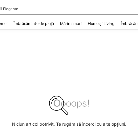
ii Elegante
and down arrow keys to navigate search Căutare recentă and Descoperire Căutar
emei
Îmbrăcăminte de plajă
Mărimi mari
Home și Living
Îmbrăcăm
Niciun articol potrivit. Te rugăm să încerci cu alte opțiuni.