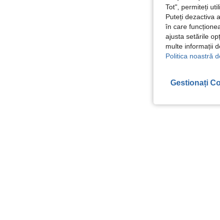
Tot", permiteți ut
Puteți dezactiva 
în care funcționea
ajusta setările op
multe informații 
Politica noastră d
Gestionați Co