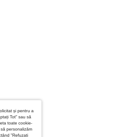
licitat și pentru a
ptați Tot" sau să
seta toate cookie-
și să personalizăm
ctând "Refuzați