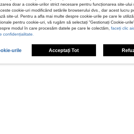
ilizarea doar a cookie-urilor strict necesare pentru funcționarea site-ului
aceste cookie-uri modificând setările browserului dvs., dar acest lucru 
ză site-ul. Pentru a afla mai multe despre cookie-urile pe care le utiliz
ționale pentru cookie-uri, vă rugăm să selectați "Gestionați Cookie-uril
despre modul în care procesăm datele pe care le colectăm,
faceți clic a
e confidențialitate.
okie-urile
Acceptați Tot
Refuz