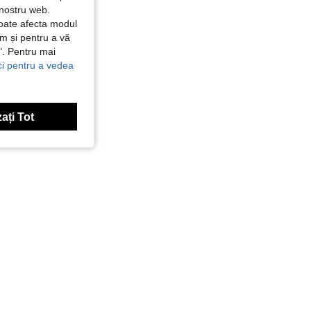
 nostru web.
poate afecta modul
ăm și pentru a vă
e". Pentru mai
ici pentru a vedea
ați Tot