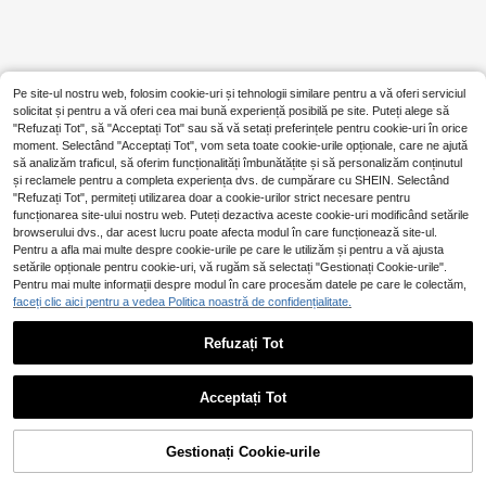
Pe site-ul nostru web, folosim cookie-uri și tehnologii similare pentru a vă oferi serviciul
solicitat și pentru a vă oferi cea mai bună experiență posibilă pe site. Puteți alege să
"Refuzați Tot", să "Acceptați Tot" sau să vă setați preferințele pentru cookie-uri în orice
moment. Selectând "Acceptați Tot", vom seta toate cookie-urile opționale, care ne ajută
să analizăm traficul, să oferim funcționalități îmbunătățite și să personalizăm conținutul
și reclamele pentru a completa experiența dvs. de cumpărare cu SHEIN. Selectând
"Refuzați Tot", permiteți utilizarea doar a cookie-urilor strict necesare pentru
funcționarea site-ului nostru web. Puteți dezactiva aceste cookie-uri modificând setările
browserului dvs., dar acest lucru poate afecta modul în care funcționează site-ul.
Pentru a afla mai multe despre cookie-urile pe care le utilizăm și pentru a vă ajusta
setările opționale pentru cookie-uri, vă rugăm să selectați "Gestionați Cookie-urile".
Pentru mai multe informații despre modul în care procesăm datele pe care le colectăm,
faceți clic aici pentru a vedea Politica noastră de confidențialitate.
Refuzați Tot
Acceptați Tot
Gestionați Cookie-urile