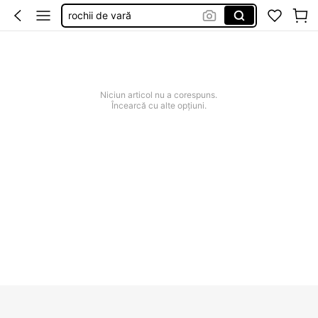
rochii de vară
costum baie femei
rochii elegante de nunta de seara
squishie
Niciun articol nu a corespuns.
rochii elegante de nunta
Încearcă cu alte opțiuni.