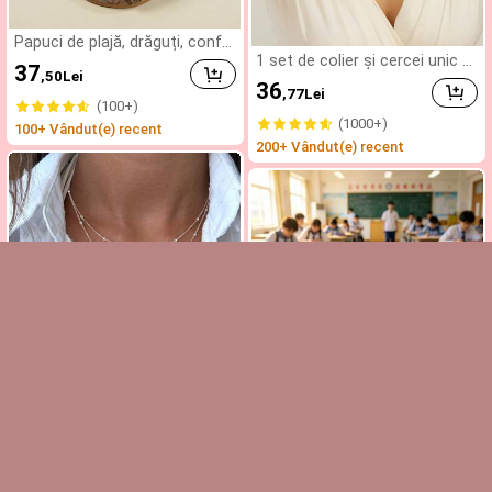
Papuci de plajă, drăguți, confo
rtabili, la modă, pentru fete mi
1 set de colier și cercei unic c
37
,50
Lei
ci, cu decor strălucitor și cata
u bile de mărgele aurii pentru f
36
,77
Lei
ramă, model lucrat manual, cu
emei
(100+)
vârf rotund
(1000+)
100+ Vândut(e) recent
200+ Vândut(e) recent
4
1 colier lung cu pandantiv, lanț