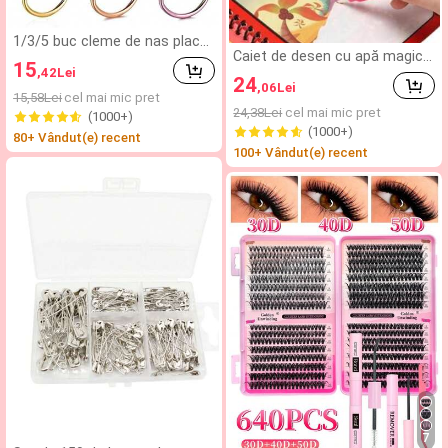
1/3/5 buc cleme de nas placat
Caiet de desen cu apă magică,
e cu aur de 14K în formă de D,
15
carte de colorat și carte de pi
,42
Lei
stil punk, inel de sept nazal din
24
,06
Lei
ctură, nou, potrivit pentru cad
oțel inoxidabil, potrivite pentru
15,58Lei
cel mai mic pret
ouri de zi de naștere, Crăciun
adolescenți
24,38Lei
cel mai mic pret
(1000+)
și Anul Nou, caiet de desen pe
(1000+)
ntru copii, jucărie educațională
80+ Vândut(e) recent
100+ Vândut(e) recent
7