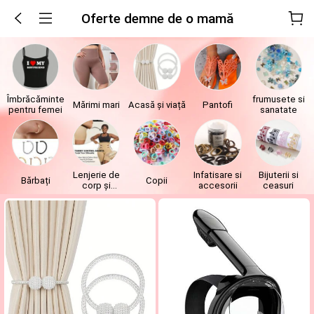
Oferte demne de o mamă
Îmbrăcăminte
frumusete si
Mărimi mari
Acasă și viață
Pantofi
pentru femei
sanatate
Lenjerie de
Infatisare si
Bijuterii si
Bărbați
Copii
corp și
accesorii
ceasuri
lenjerie de
noapte