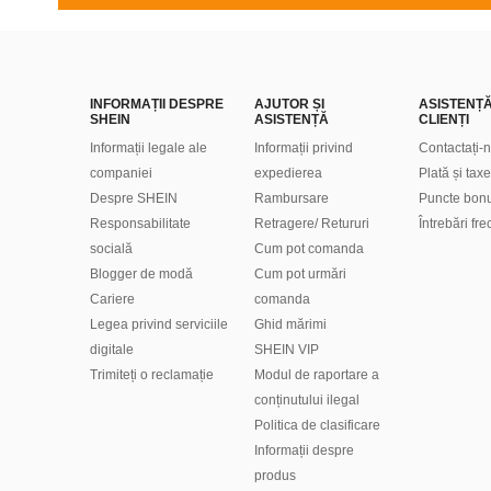
INFORMAȚII DESPRE
AJUTOR ȘI
ASISTENȚ
SHEIN
ASISTENȚĂ
CLIENȚI
Informații legale ale
Informații privind
Contactați-
companiei
expedierea
Plată și taxe
Despre SHEIN
Rambursare
Puncte bon
Responsabilitate
Retragere/ Retururi
Întrebări fr
socială
Cum pot comanda
Blogger de modă
Cum pot urmări
Cariere
comanda
Legea privind serviciile
Ghid mărimi
digitale
SHEIN VIP
Trimiteți o reclamație
Modul de raportare a
conținutului ilegal
Politica de clasificare
​Informații despre
produs