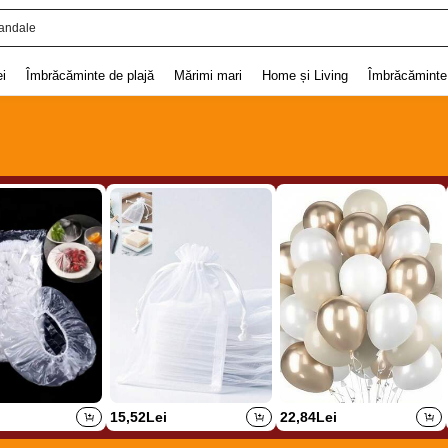
andale
i
Îmbrăcăminte de plajă
Mărimi mari
Home și Living
Îmbrăcăminte 
15,52Lei
22,84Lei