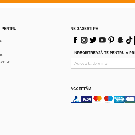
Ă PENTRU
NE GĂSEȘTI PE
ne
ÎNREGISTREAZĂ-TE PENTRU A PRI
us
ecvente
ACCEPTĂM