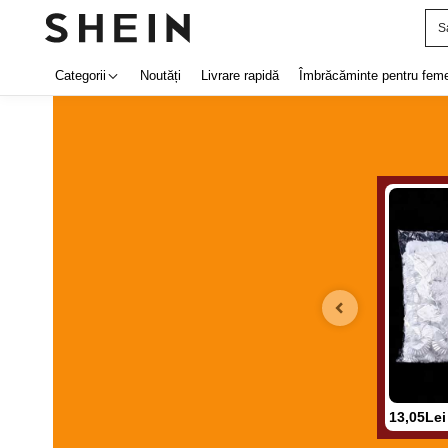
S
Categorii
Noutăți
Livrare rapidă
Îmbrăcăminte pentru feme
13,05Lei