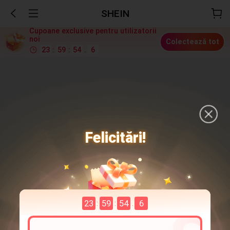
SHEIN
Cupoane exclusive pentru utilizatorii
noi
Colectează tot
23
:
59
:
54
.
5
Felicitări!
23
59
54
5
:
:
.