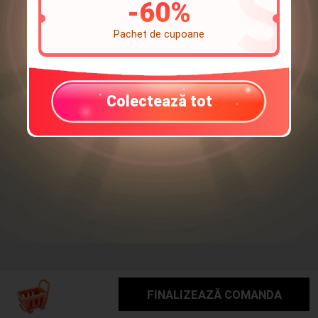
-
60
%
Pachet de cupoane
Colectează tot
FINALIZEAZĂ COMANDA