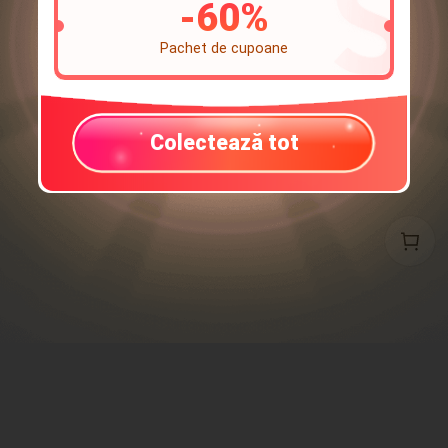
-
60
%
Pachet de cupoane
Colectează tot