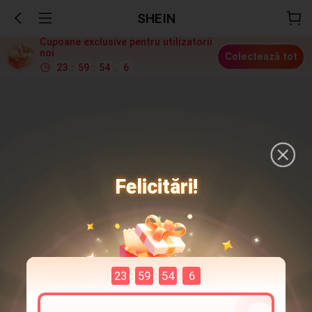
SHEIN
Cupoane exclusive pentru utilizatorii
noi
Colectează tot
23
:
59
:
54
.
4
Felicitări!
23
59
54
4
:
:
.