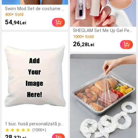
(500+)
Swim Mod Set de costume d
e baie bikini sexy cu legături h
400+ Sold
alter pentru femei, în culori c
(500+)
54
,94
Lei
ontrastante, ținută de vacanț
400+ Sold
ă la plajă
(1000+)
SHEGLAM Set Me Up Gel Pen
tru SprâNcene Brand De Frum
1000+ Sold
usețE Cosmetice Machiaj Pe
(1000+)
26
,28
Lei
ntru Femei șI Fete
1000+ Sold
1 buc. husă personalizată pe
ntru pernă cu imprimare foto
(1000+)
DIY, pentru familie, animale d
(1000+)
28
,37