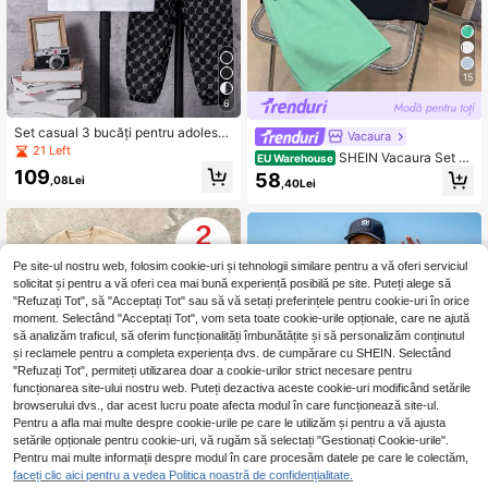
15
6
Set casual 3 bucăți pentru adolesc
Vacaura
enți: vestă neagră, tricou alb pur, pa
21 Left
SHEIN Vacaura Set de
EU Warehouse
ntaloni negri
2 piese pentru băieți adolescenți, tri
109
58
,08Lei
,40Lei
cou negru la modă și pantaloni scur
ți casual verzi, vară, streetwear, țin
ută de plajă pentru școală, campus,
vacanță la facultate
Pe site-ul nostru web, folosim cookie-uri și tehnologii similare pentru a vă oferi serviciul
solicitat și pentru a vă oferi cea mai bună experiență posibilă pe site. Puteți alege să
"Refuzați Tot", să "Acceptați Tot" sau să vă setați preferințele pentru cookie-uri în orice
moment. Selectând "Acceptați Tot", vom seta toate cookie-urile opționale, care ne ajută
să analizăm traficul, să oferim funcționalități îmbunătățite și să personalizăm conținutul
și reclamele pentru a completa experiența dvs. de cumpărare cu SHEIN. Selectând
"Refuzați Tot", permiteți utilizarea doar a cookie-urilor strict necesare pentru
funcționarea site-ului nostru web. Puteți dezactiva aceste cookie-uri modificând setările
browserului dvs., dar acest lucru poate afecta modul în care funcționează site-ul.
Pentru a afla mai multe despre cookie-urile pe care le utilizăm și pentru a vă ajusta
setările opționale pentru cookie-uri, vă rugăm să selectați "Gestionați Cookie-urile".
Pentru mai multe informații despre modul în care procesăm datele pe care le colectăm,
faceți clic aici pentru a vedea Politica noastră de confidențialitate.