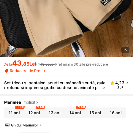
1/7
43
,85Lei
De la
43,92Lei
Preț minim 30 zile pre-reducere
Reducere de Preț
Set tricou și pantaloni scurți cu mânecă scurtă, gule
4,23
r rotund și imprimeu grafic cu desene animate p
(13)
entru copii
Mărimea
Implicit
12 left
20 left
26 left
11 ani
12 ani
13 ani
14 ani
15 ani
16 ani
Ghidul Mărimilor