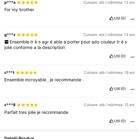
p***a
Culoare: alb / mărimea: 13 ani
For
my
brother
Util
(0)
g***z
Culoare: alb / mărimea: 13 ani
Ensemble
tr
è
s
agr
é
able
a
porter
pour
ado
couleur
tr
è
s
jolie
conforme
a
la
description
Util
(0)
c***t
Culoare: alb / mărimea: 16 ani
Ensemble
incroyable
,
je
recommande
.
Util
(0)
c***8
Culoare: alb / mărimea: 15 ani
Parfait
tres
jolie
je
recommande
Util
(0)
Detalii Produs