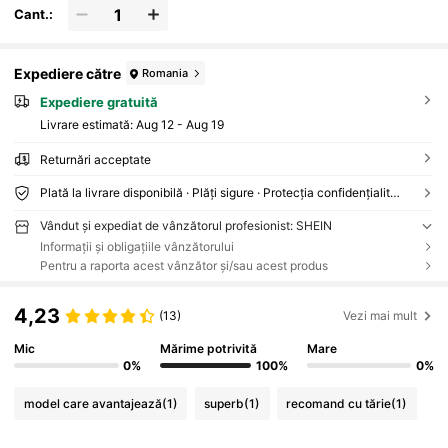
Cant.:
Expediere către
Romania
Expediere gratuită
Livrare estimată:
Aug 12 - Aug 19
Returnări acceptate
Plată la livrare disponibilă · Plăți sigure · Protecția confidențialității
Vândut și expediat de vânzătorul profesionist: SHEIN
Informații și obligațiile vânzătorului
Pentru a raporta acest vânzător și/sau acest produs
4,23
(13)
Vezi mai mult
Mic
Mărime potrivită
Mare
0%
100%
0%
model care avantajează
(1)
superb
(1)
recomand cu tărie
(1)