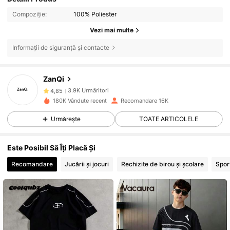
Compoziție:
100% Poliester
Vezi mai multe
Informații de siguranță și contacte
3.9K Urmăritori
4,85
ZanQi
3.9K Urmăritori
4,85
180K Vândute recent
Recomandare 16K
3.9K Urmăritori
4,85
Urmărește
TOATE ARTICOLELE
3.9K Urmăritori
4,85
Este Posibil Să Îți Placă Și
Recomandare
Jucării și jocuri
Rechizite de birou și școlare
Sport
3.9K Urmăritori
4,85
3.9K Urmăritori
4,85
3.9K Urmăritori
4,85