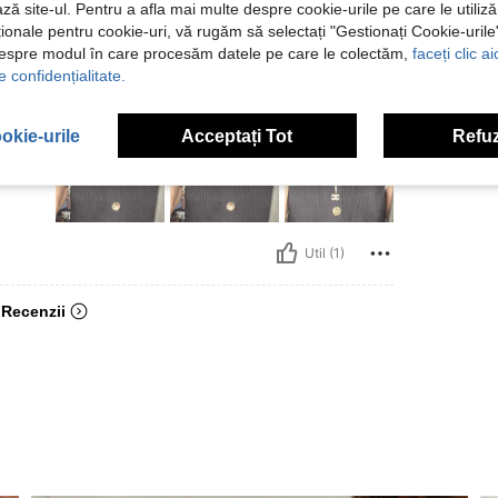
ză site-ul. Pentru a afla mai multe despre cookie-urile pe care le utiliz
ționale pentru cookie-uri, vă rugăm să selectați "Gestionați Cookie-uril
despre modul în care procesăm datele pe care le colectăm,
faceți clic a
te: 58 kg / 128 lbs, Bust: 90 cm / 35 in, Talie: 75 cm / 30 in, Șolduri: 90 cm / 35 i
in
Greutate:
58 kg / 128 lbs
Bust:
90 cm / 35 in
e confidențialitate.
i:
Clepsidră
Culoare:
Negru
mărimea:
L
i
okie-urile
Acceptați Tot
Refuz
ie, mi-
Util (1)
 Recenzii