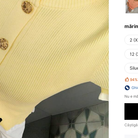
mări
2 (X
12 (
Silu
94%
Ghi
Nu e mă
Câștigă