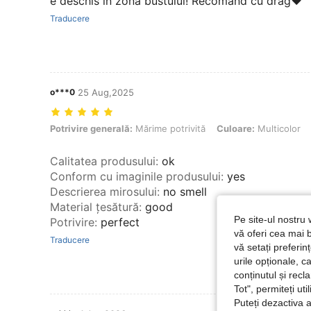
e deschis în zona bustului! Recomand cu drag❤️
Traducere
o***0
25 Aug,2025
Potrivire generală: Mărime potrivită, Culoare: Multicolor, mărimea: 
Potrivire generală:
Mărime potrivită
Culoare:
Multicolor
Calitatea produsului
:
ok
Conform cu imaginile produsului
:
yes
Descrierea mirosului
:
no smell
Material țesătură
:
good
Pe site-ul nostru 
Potrivire
:
perfect
vă oferi cea mai b
Traducere
vă setați preferi
urile opționale, c
conținutul și rec
Tot", permiteți ut
Puteți dezactiva 