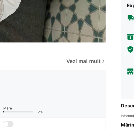
Ex
Vezi mai mult
Descr
Mare
2%
Informaț
Mărim