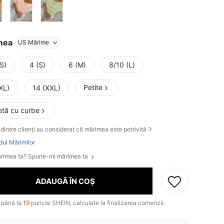
mea
US Mărime
S)
4 (S)
6 (M)
8/10 (L)
Petite
XL)
14 (XXL)
etă cu curbe
dintre clienți au considerat că mărimea este potrivită
dul Mărimilor
rimea ta? Spune-mi mărimea ta
ADAUGĂ ÎN COȘ
 până la
19
puncte SHEIN, calculate la finalizarea comenzii.