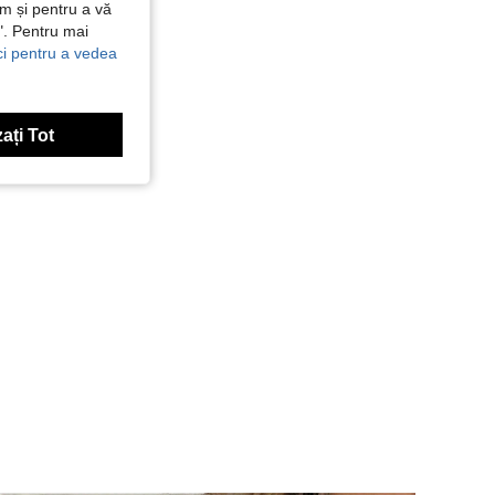
ăm și pentru a vă
e". Pentru mai
ici pentru a vedea
n, Forma corpului: Clepsidră, Culoare: Negru, mărimea: L
ați Tot