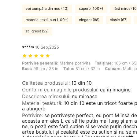
voi cumpăra din nou (43)
superb (100+)
fără miros (1
material textil bun (100+)
elegant (88)
clasic (67)
stil greșit (22)
s***m
10 Sep,2025
Potrivire generală: Mărime potrivită, Înălţime: 166 cm / 65 in, Greutat
Potrivire generală:
Mărime potrivită
Înălţime:
166 cm / 65 
Bust:
96 cm / 38 in
Talie:
81 cm / 32 in
Culoare:
Multico
Calitatea produsului
:
10 din 10
Conform cu imaginile produsului
:
ca în imagine
Descrierea mirosului
:
nu miroase
Material țesătură
:
10 din 10 este un tricot foarte p
a atingere
Potrivire
:
se potrivește perfect, eu port M însă d
aceasta am ales L ca să fie puțin mai lung și am a
ne, o poză este fără sutien si se vede puțin desch
artea bustului și cealaltă este cu sutien și nu se 