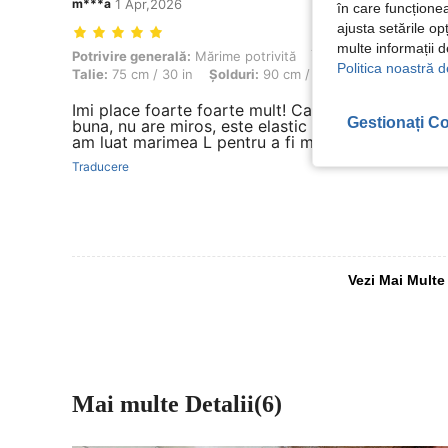
m***a
1 Apr,2026
în care funcționea
ajusta setările op
multe informații 
Potrivire generală: Mărime potrivită, Înălţime: 167 cm / 66 in, Greuta
Potrivire generală:
Mărime potrivită
Înălţime:
167 cm / 66 
Politica noastră d
Talie:
75 cm / 30 in
Șolduri:
90 cm / 35 in
Forma corpulu
Imi place foarte foarte mult! Calitatea materialulu
Gestionați Co
buna, nu are miros, este elastic dar atat cat trebu
am luat marimea L pentru a fi mai lejer.
Traducere
Vezi Mai Multe
Mai multe Detalii(6)