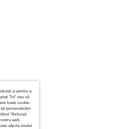
4,86
32
5.3K
licitat și pentru a
ptați Tot" sau să
seta toate cookie-
și să personalizăm
ctând "Refuzați
 nostru web.
poate afecta modul