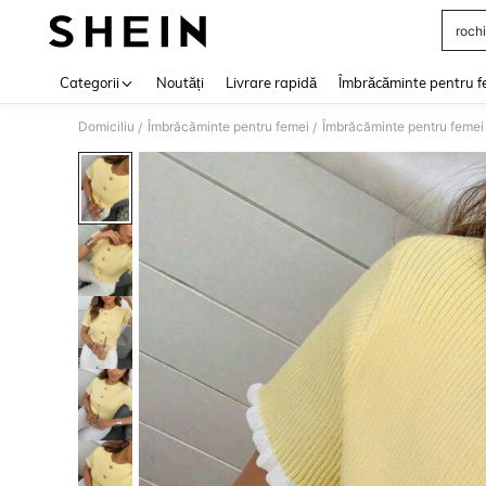
rochi
Use up 
Categorii
Noutăți
Livrare rapidă
Îmbrăcăminte pentru f
Domiciliu
Îmbrăcăminte pentru femei
Îmbrăcăminte pentru femei
/
/