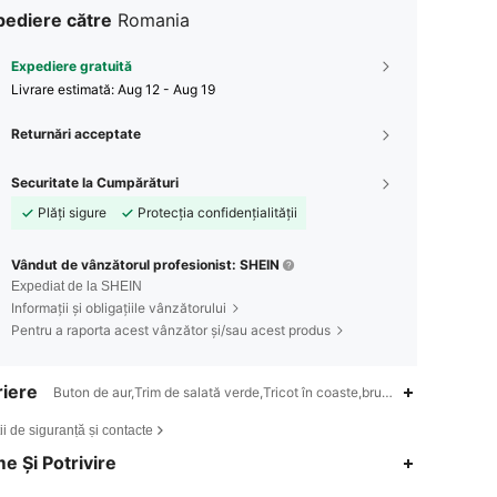
pediere către
Romania
Expediere gratuită
Livrare estimată:
Aug 12 - Aug 19
Returnări acceptate
Securitate la Cumpărături
Plăți sigure
Protecția confidențialității
Vândut de vânzătorul profesionist: SHEIN
Expediat de la SHEIN
Informații și obligațiile vânzătorului
Pentru a raporta acest vânzător și/sau acest produs
iere
Buton de aur,Trim de salată verde,Tricot în coaste,brunch,Întoarcere ac
ii de siguranță și contacte
4,86
32
5.3K
e Și Potrivire