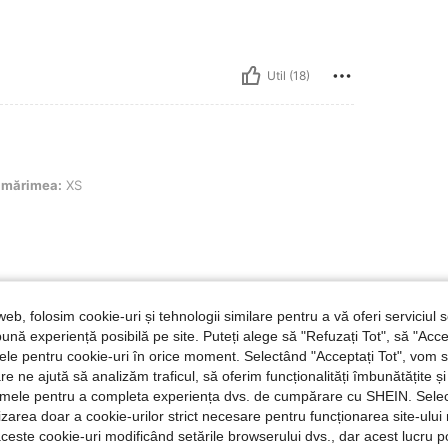
Util (18)
XS
mărimea:
XS
web, folosim cookie-uri și tehnologii similare pentru a vă oferi serviciul so
ună experiență posibilă pe site. Puteți alege să "Refuzați Tot", să "Acce
nțele pentru cookie-uri în orice moment. Selectând "Acceptați Tot", vom 
are ne ajută să analizăm traficul, să oferim funcționalități îmbunătățite 
Util (5)
lamele pentru a completa experiența dvs. de cumpărare cu SHEIN. Sele
ilizarea doar a cookie-urilor strict necesare pentru funcționarea site-ului
aceste cookie-uri modificând setările browserului dvs., dar acest lucru 