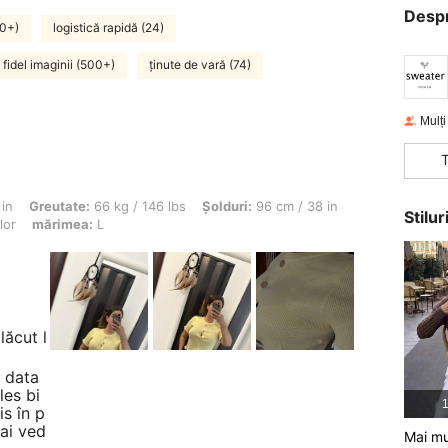
Desp
00+)
logistică rapidă (24)
fidel imaginii (500+)
ținute de vară (74)
Mulți 
e: 66 kg / 146 lbs, Șolduri: 96 cm / 38 in, Bust: 96 cm / 38 in, Talie: 81 cm / 32 in,
in
Greutate:
66 kg / 146 lbs
Șolduri:
96 cm / 38 in
Stilu
lor
mărimea:
L
lăcut l
e data
les bi
1
is în p
mai ved
Mai mul