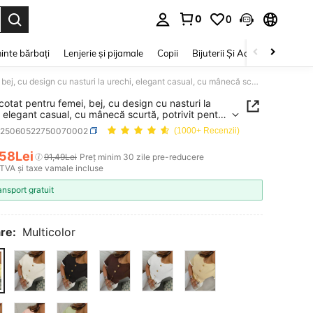
0
0
e. Press Enter to select.
inte bărbați
Lenjerie și pijamale
Copii
Bijuterii Și Accesorii
Frumu
Top tricotat pentru femei, bej, cu design cu nasturi la urechi, elegant casual, cu mânecă scurtă, potrivit pentru întâlniri și purtare zilnică, lux discret
icotat pentru femei, bej, cu design cu nasturi la
, elegant casual, cu mânecă scurtă, potrivit pentru
ri și purtare zilnică, lux discret
z25060522750070002
(1000+ Recenzii)
,58Lei
91,49Lei
Preț minim 30 zile pre-reducere
ICE AND AVAILABILITY
 TVA și taxe vamale incluse
ansport gratuit
re:
Multicolor