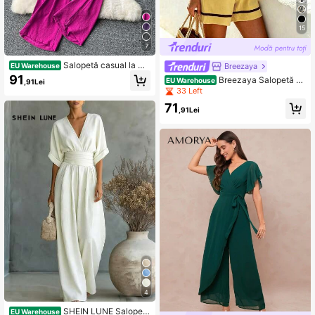
15
4.7K Urmăritori
4,67
7
Salopetă casual la mo
Breezaya
EU Warehouse
dă cu guler tip rever și talie înaltă
91
Breezaya Salopetă no
EU Warehouse
,91Lei
4.7K Urmăritori
4,67
uă de vară pentru femei, ținute casu
33 Left
al și de agrement
71
,91Lei
4.7K Urmăritori
4,67
4.7K Urmăritori
4,67
4
SHEIN LUNE Salopetă
EU Warehouse