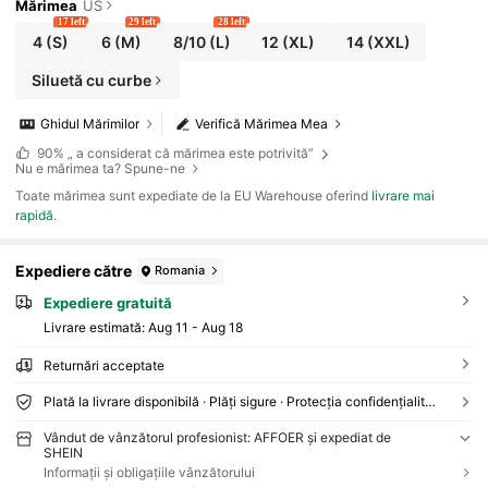
Mărimea
US
17 left
29 left
28 left
4
(S)
6
(M)
8/10
(L)
12
(XL)
14
(XXL)
Siluetă cu curbe
Ghidul Mărimilor
Verifică Mărimea Mea
90%
„ a considerat că mărimea este potrivită”
Nu e mărimea ta? Spune-ne
Toate mărimea sunt expediate de la EU Warehouse oferind
livrare mai
rapidă
.
Expediere către
Romania
Expediere gratuită
Livrare estimată:
Aug 11 - Aug 18
Returnări acceptate
Plată la livrare disponibilă · Plăți sigure · Protecția confidențialității
Vândut de vânzătorul profesionist: AFFOER și expediat de
SHEIN
Informații și obligațiile vânzătorului