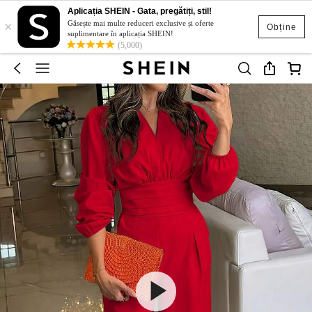
Aplicația SHEIN - Gata, pregătiți, stil!
×
Găsește mai multe reduceri exclusive și oferte
Obține
suplimentare în aplicația SHEIN!
(5,000)