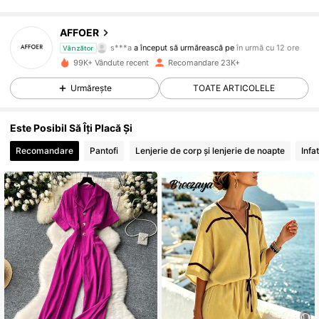
4.7K Urmăritori
4,67
AFFOER
s***a
a început să urmărească pe
în urmă cu 12 ore
Vânzător
d***2
navighează
99K+ Vândute recent
Recomandare 23K+
4.7K Urmăritori
4,67
Urmărește
TOATE ARTICOLELE
4.7K Urmăritori
4,67
Este Posibil Să Îți Placă Și
Recomandare
Pantofi
Lenjerie de corp și lenjerie de noapte
Infa
4.7K Urmăritori
4,67
4.7K Urmăritori
4,67
4.7K Urmăritori
4,67
4.7K Urmăritori
4,67