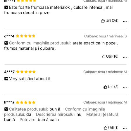
m***1
Culoare: roșu / mărimea: M
Este
foarte
frumoasa
materialok
,
culoare
intensa
,
mai
frumoasa
decat
in
poze
Util
(24)
c***4
Culoare: roșu / mărimea: S
Conform cu imaginile produsului:
arata
exact
ca
in
poze
,
frumos
material
ș
i
culoare
.
Util
(16)
4***7
Culoare: roșu / mărimea: M
Very
satisfied
about
it
Util
(2)
h***a
Culoare: roșu / mărimea: M
Calitatea produsului:
bun
ă
Conform cu imaginile
produsului:
da
Descrierea mirosului:
nu
Material țesătură:
bun
ă
Potrivire:
bun
ă
ca
in
Util
(1)