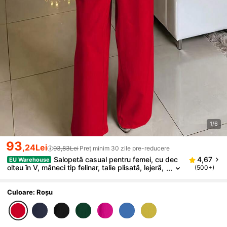
1/6
93
,24Lei
93,83Lei
Preț minim 30 zile pre-reducere
Salopetă casual pentru femei, cu dec
4,67
EU Warehouse
olteu în V, mâneci tip felinar, talie plisată, lejeră,
(500+)
cu picior larg, primăvară/toamnă, elegantă, roși
e
Culoare: Roșu