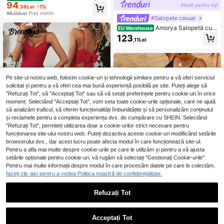
94
casual pentru femei, culoare uni, cu
,36Lei
-1%
decolteu în V încrucișat, mâneci tip
96,02Lei
Preț minim
#Salopete casual
aripi de liliac și crânguri largi
Amorya Salopetă cu
EU Warehouse
mâneci tip fluture de Ziua Sfântului
123
,11Lei
Patrick
Pe site-ul nostru web, folosim cookie-uri și tehnologii similare pentru a vă oferi serviciul
solicitat și pentru a vă oferi cea mai bună experiență posibilă pe site. Puteți alege să
"Refuzați Tot", să "Acceptați Tot" sau să vă setați preferințele pentru cookie-uri în orice
moment. Selectând "Acceptați Tot", vom seta toate cookie-urile opționale, care ne ajută
să analizăm traficul, să oferim funcționalități îmbunătățite și să personalizăm conținutul
și reclamele pentru a completa experiența dvs. de cumpărare cu SHEIN. Selectând
"Refuzați Tot", permiteți utilizarea doar a cookie-urilor strict necesare pentru
funcționarea site-ului nostru web. Puteți dezactiva aceste cookie-uri modificând setările
browserului dvs., dar acest lucru poate afecta modul în care funcționează site-ul.
9
Pentru a afla mai multe despre cookie-urile pe care le utilizăm și pentru a vă ajusta
setările opționale pentru cookie-uri, vă rugăm să selectați "Gestionați Cookie-urile".
Pentru mai multe informații despre modul în care procesăm datele pe care le colectăm,
#Salopete casual
faceți clic aici pentru a vedea Politica noastră de confidențialitate.
Breezaya Salopetă de
EU Warehouse
damă cu decolteu în V, spate fără br
89
Refuzați Tot
,59Lei
etele și fundă, roz-roșu, primăvară/
Salopetă lungă pentru femei, c
NEW
vară
uloare nisip, cu bretele subțiri, decol
85
,87Lei
teu în V, volane și centură, 36504
Acceptați Tot