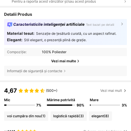
Pentru a raporta acest vânzător și/sau acest produs
Detalii Produs
Caracteristicile inteligenței artificiale
Text bazat pe detalii
Material tesut:
Senzație de țesătură curată, cu un aspect rafinat.
Elegant:
Stil elegant, o prezență plină de grație.
Compoziție:
100% Poliester
Vezi mai multe
Informații de siguranță și contacte
4,67
(500+)
Vezi mai mult
Mic
Mărime potrivită
Mare
7%
90%
3%
voi cumpăra din nou
(1)
logistică rapidă
(3)
elegant
(8)