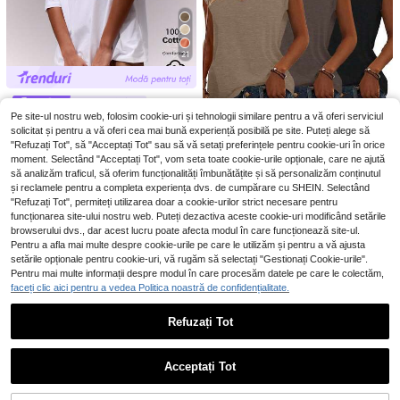
87
pentru femei, set multi-piese, casua
,49Lei
cu perle, pentru femei
l pentru vacanță, petreceri la piscin
ă, plajă și bronz, 2025SS
21
#Messy Chic
Pe site-ul nostru web, folosim cookie-uri și tehnologii similare pentru a vă oferi serviciul
MUSERA Tricou moal
EU Warehouse
solicitat și pentru a vă oferi cea mai bună experiență posibilă pe site. Puteți alege să
e supradimensionat cu guler rotun
#2 Cele mai vândute
în Bumbac Bluze pentru femei, bluze și tricou
d, casual, garderobă capsulă, tricou
"Refuzați Tot", să "Acceptați Tot" sau să vă setați preferințele pentru cookie-uri în orice
59
,39Lei
supradimensionat de zi cu zi, aerop
moment. Selectând "Acceptați Tot", vom seta toate cookie-urile opționale, care ne ajută
13
ort, înapoi la școală, primăvară-var
să analizăm traficul, să oferim funcționalități îmbunătățite și să personalizăm conținutul
ă, vacanță
3 bucăți tricouri damă
și reclamele pentru a completa experiența dvs. de cumpărare cu SHEIN. Selectând
EU Warehouse
84
cu decolteu în V, fără mâneci, croial
"Refuzați Tot", permiteți utilizarea doar a cookie-urilor strict necesare pentru
,71Lei
ă largă casual, pentru vară, culoare
funcționarea site-ului nostru web. Puteți dezactiva aceste cookie-uri modificând setările
uni, cu ușoară elasticitate, potrivite
browserului dvs., dar acest lucru poate afecta modul în care funcționează site-ul.
pentru purtare zilnică, stil relaxat
5
Pentru a afla mai multe despre cookie-urile pe care le utilizăm și pentru a vă ajusta
Arată articole similare pe stoc
Vizualizează tot
setările opționale pentru cookie-uri, vă rugăm să selectați "Gestionați Cookie-urile".
Pentru mai multe informații despre modul în care procesăm datele pe care le colectăm,
Siren Gaze
faceți clic aici pentru a vedea Politica noastră de confidențialitate.
Siren Gaze Set costum damă
A&A
NEW
131
2 piese: sacou texturat cu legare în
Refuzați Tot
,99Lei
Top lațer pentru primăvară/var
NEW
față și pantaloni, casual pentru toa
ă, brodat, cu spate descoperit, fund
35 Left
mnă/iarnă
ă și bretele subțiri, stil vintage, pentr
56
,00Lei
u plajă, vacanță și Ziua Îndrăgostițil
Acceptați Tot
or, cu efect lați de siluetă
Ne pare rău, articolul are stoc epuizat.