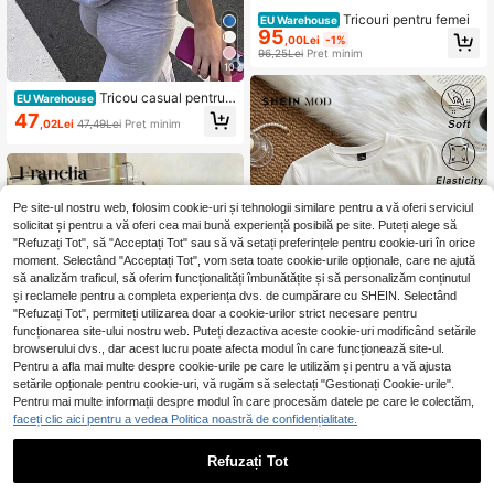
Tricouri pentru femei
EU Warehouse
95
,00Lei
-1%
96,25Lei
Preț minim
10
Tricou casual pentru f
EU Warehouse
emei, alb, cu guler rotund și mânecă
47
,02Lei
47,49Lei
Preț minim
scurtă, brodat cu aripi de înger și pa
iete, pentru ieșit în oraș, petreceri, v
ară Y2K, vacanță și plajă
Pe site-ul nostru web, folosim cookie-uri și tehnologii similare pentru a vă oferi serviciul
solicitat și pentru a vă oferi cea mai bună experiență posibilă pe site. Puteți alege să
"Refuzați Tot", să "Acceptați Tot" sau să vă setați preferințele pentru cookie-uri în orice
moment. Selectând "Acceptați Tot", vom seta toate cookie-urile opționale, care ne ajută
să analizăm traficul, să oferim funcționalități îmbunătățite și să personalizăm conținutul
și reclamele pentru a completa experiența dvs. de cumpărare cu SHEIN. Selectând
"Refuzați Tot", permiteți utilizarea doar a cookie-urilor strict necesare pentru
funcționarea site-ului nostru web. Puteți dezactiva aceste cookie-uri modificând setările
browserului dvs., dar acest lucru poate afecta modul în care funcționează site-ul.
Pentru a afla mai multe despre cookie-urile pe care le utilizăm și pentru a vă ajusta
setările opționale pentru cookie-uri, vă rugăm să selectați "Gestionați Cookie-urile".
Pentru mai multe informații despre modul în care procesăm datele pe care le colectăm,
SHEIN MOD
faceți clic aici pentru a vedea Politica noastră de confidențialitate.
SHEIN MOD Tricou al
EU Warehouse
38
b-negru cu mânecă scurtă, model p
,60Lei
-1%
7
atchwork din dantelă și guler rotund
Refuzați Tot
38,99Lei
Preț minim
elastic
Franclia Tricou de da
EU Warehouse