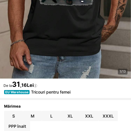
1/13
31
,16Lei
De la
Tricouri pentru femei
EU Warehouse
Mărimea
S
M
L
XL
XXL
XXXL
PPP înalt