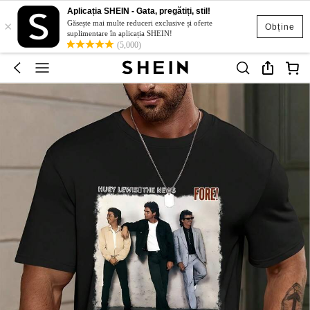
Aplicația SHEIN - Gata, pregătiți, stil!
×
Găsește mai multe reduceri exclusive și oferte
Obține
suplimentare în aplicația SHEIN!
(5,000)