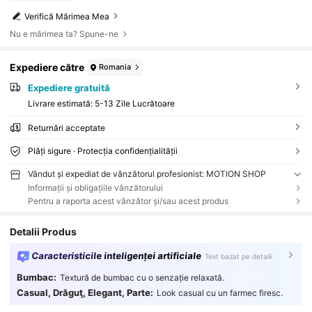
Verifică Mărimea Mea
Nu e mărimea ta? Spune-ne
Expediere către
Romania
Expediere gratuită
Livrare estimată:
5-13 Zile Lucrătoare
Returnări acceptate
Plăți sigure · Protecția confidențialității
Vândut și expediat de vânzătorul profesionist: MOTION SHOP
Informații și obligațiile vânzătorului
Pentru a raporta acest vânzător și/sau acest produs
Detalii Produs
Caracteristicile inteligenței artificiale
Text bazat pe detalii
Bumbac:
Textură de bumbac cu o senzație relaxată.
Casual, Drăguţ, Elegant, Parte:
Look casual cu un farmec firesc.