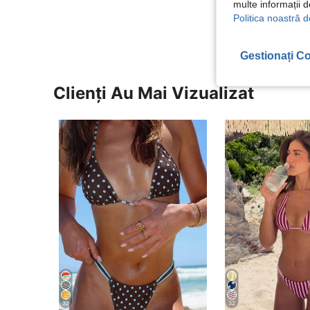
multe informații 
Vezi Mai Multe
Politica noastră d
Gestionați Co
Clienți Au Mai Vizualizat
32
32