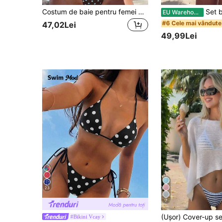
Costum de baie pentru femei din două piese, cu imprimeu dungat, bretele halter și legare, sexy, la modă, minimalist, potrivit pentru fete tinere, vacanță la plajă, călătorii și întâlniri de vară
Set bikini sexy de damă pent
EU Warehouse
#6 Cele mai vândute
47,02Lei
49,99Lei
23
7
#Bikini Vcay