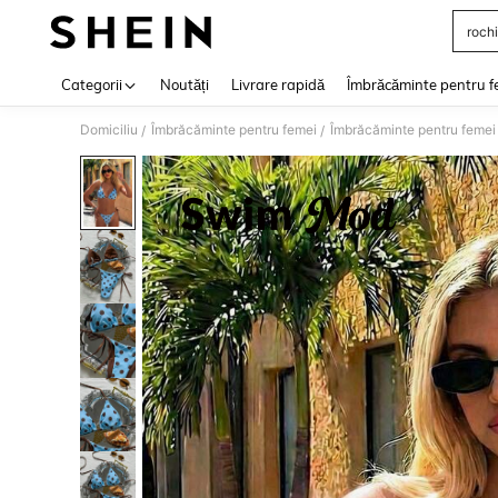
rochi
Use up 
Categorii
Noutăți
Livrare rapidă
Îmbrăcăminte pentru f
Domiciliu
Îmbrăcăminte pentru femei
Îmbrăcăminte pentru femei
/
/