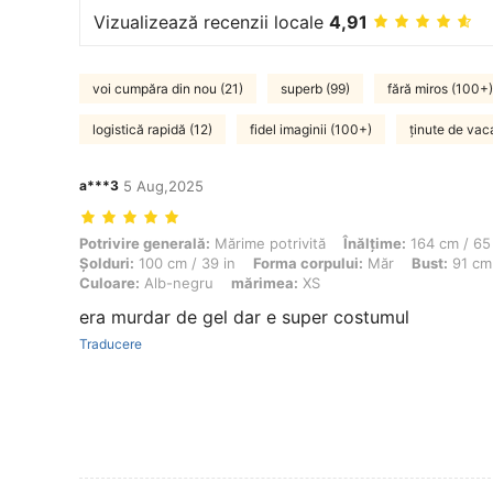
Vizualizează recenzii locale
4,91
voi cumpăra din nou (21)
superb (99)
fără miros (100+)
logistică rapidă (12)
fidel imaginii (100+)
ținute de vac
a***3
5 Aug,2025
Potrivire generală: Mărime potrivită, Înălţime: 164 cm / 65 in, Greuta
Potrivire generală:
Mărime potrivită
Înălţime:
164 cm / 65 
Șolduri:
100 cm / 39 in
Forma corpului:
Măr
Bust:
91 cm 
Culoare:
Alb-negru
mărimea:
XS
era murdar de gel dar e super costumul
Traducere