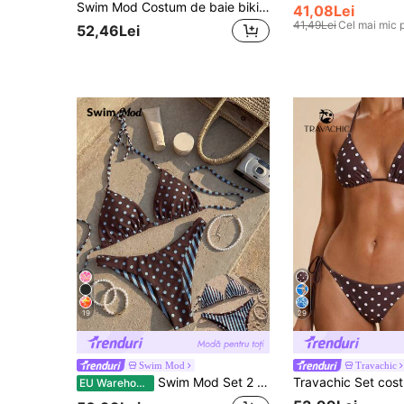
Swim Mod Costum de baie bikini din 2 piese pentru femei, primăvara/vara 2026, cu bretele subțiri, guler halter, negru cu imprimeu aleatoriu de polcă alb, dulce și drăguț, cu șnururi laterale și slip tip tanga
41,08Lei
41,49Lei
Cel mai mic 
52,46Lei
19
29
Swim Mod
Travachic
Swim Mod Set 2 buc. Ținută de plajă la modă și drăguță pentru femei, top scurt, fără spate, reversibil, cu buline și dungi, cu imprimeu de petrecere/iaht, și slip de bikini adorabil
EU Warehouse