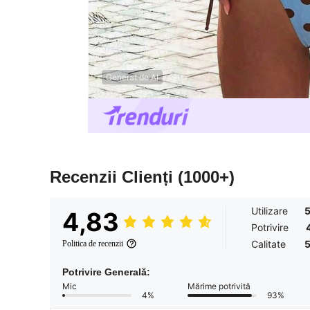
Generat de AI
Recenzii Clienți
(1000+)
Utilizare
4,83
Potrivire
Calitate
Politica de recenzii
Potrivire Generală:
Mic
Mărime potrivită
4%
93%