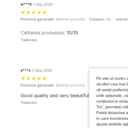
w***b
1 Sep,2025
Potrivire generală: Mărime potrivită, Culoare: alb, mărimea: XS
Potrivire generală:
Mărime potrivită
Culoare:
alb
mărim
Calitatea produsului
:
10/10
Traducere
y***a
3 Sep,2025
Pe site-ul nostru 
vă oferi cea mai b
Potrivire generală: Mărime potrivită, Culoare: Alb-negru, mărimea: S
Potrivire generală:
Mărime potrivită
Culoare:
Alb-negru
vă setați preferi
Good quality and very beautiful
urile opționale, c
conținutul și rec
Traducere
Tot", permiteți ut
Puteți dezactiva 
în care funcționea
ajusta setările op