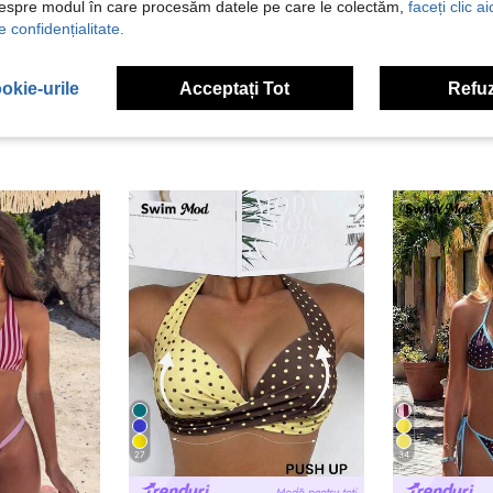
despre modul în care procesăm datele pe care le colectăm,
faceți clic a
 Recenzii
e confidențialitate.
okie-urile
Acceptați Tot
Refuz
27
34