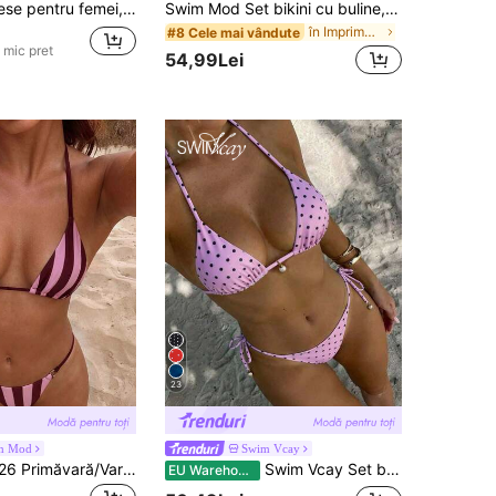
Set bikini 2 piese pentru femei, primăvară/vară, nou, cu dungi, floral, din dantelă, fără bretele, cu bretele detașabile, pentru vacanță, resort wear, plajă, vacationcore
Swim Mod Set bikini cu buline, alb-negru, sexy, cu bretele, pentru femei, talie joasă, nou, de vară
în Imprimare integrală Seturi de bikini pentru fem
#8 Cele mai vândute
 mic pret
54,99Lei
23
m Mod
Swim Vcay
Swim Mod 2026 Primăvară/Vară Bretele Spaghete Buline Aleatoriu Maro și Albastru Buline Decupate În Laterali Cu Talie Lungă Și Legate Set Bikini pentru Femei Set 2 Piese Set Bikini pentru Femei Set Bikini 2 Piese Set Bikini cu Dungi Set Bikini Triunghi cu Dungi Roz Set Bikini pentru Femei Set 2 Piese pentru Plajă și Bronzare Ținute de Vacanță Set Bikini pentru Femei
Swim Vcay Set bikini multicolor cu bretele halter și polcă dot pentru femei, din material de înot, cu detalii cu șnur lateral și șnur la spate
EU Warehouse