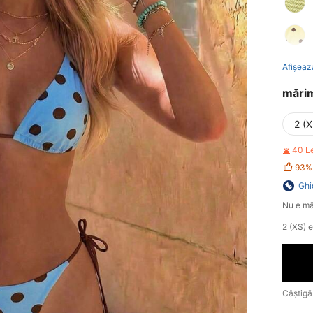
Afișeaz
mări
2 (X
40 L
93%
Ghi
Nu e mă
2 (XS) 
Câștigă