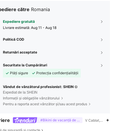
pediere către
Romania
Expediere gratuită
Livrare estimată:
Aug 11 - Aug 18
Politică COD
Returnări acceptate
Securitate la Cumpărături
Plăți sigure
Protecția confidențialității
Vândut de vânzătorul profesionist: SHEIN
Expediat de la SHEIN
Informații și obligațiile vânzătorului
Pentru a raporta acest vânzător și/sau acest produs
iere
#Bikini de vacanță de vară
V Cablat,Poziție înaltă a ci
ii de siguranță și contacte