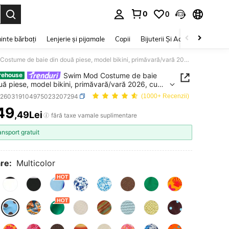
0
0
e. Press Enter to select.
inte bărbați
Lenjerie și pijamale
Copii
Bijuterii Și Accesorii
Frumu
Swim Mod Costume de baie din două piese, model bikini, primăvară/vară 2026, cu guler halter și nod, costume de baie cu buline pentru femei, set din 2 piese, cu buline, ținute de vacanță, set bikini pentru femei, bikini cu buline
Swim Mod Costume de baie
rehouse
uă piese, model bikini, primăvară/vară 2026, cu
halter și nod, costume de baie cu buline pentru
z260319104975023207294
(1000+ Recenzii)
set din 2 piese, cu buline, ținute de vacanță, set
49
pentru femei, bikini cu buline
,49Lei
ICE AND AVAILABILITY
fără taxe vamale suplimentare
ansport gratuit
re:
Multicolor