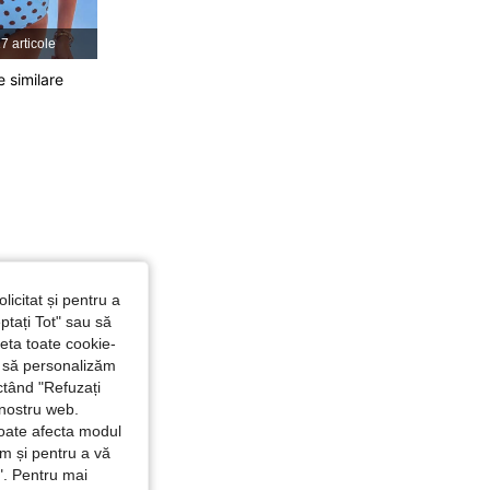
7 articole
4,81
10K
544K
e similare
4,81
10K
544K
licitat și pentru a
ptați Tot" sau să
seta toate cookie-
și să personalizăm
ctând "Refuzați
 nostru web.
poate afecta modul
ăm și pentru a vă
e". Pentru mai