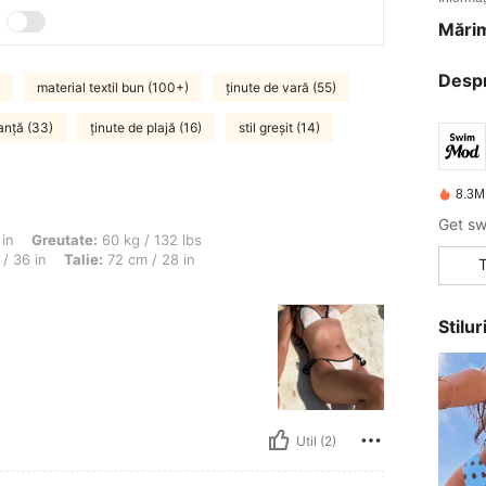
Mărim
Desp
material textil bun (100+)
ținute de vară (55)
anță (33)
ținute de plajă (16)
stil greșit (14)
8.3M
te: 60 kg / 132 lbs, Șolduri: 100 cm / 39 in, Forma corpului: Măr, Bust: 91 cm / 36 
in
Greutate:
60 kg / 132 lbs
/ 36 in
Talie:
72 cm / 28 in
Stilu
Util (2)