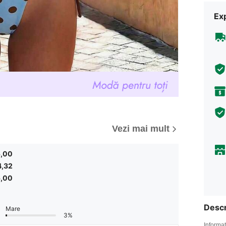
Ex
Vezi mai mult
5,00
4,32
5,00
Descr
Mare
3%
Informaț