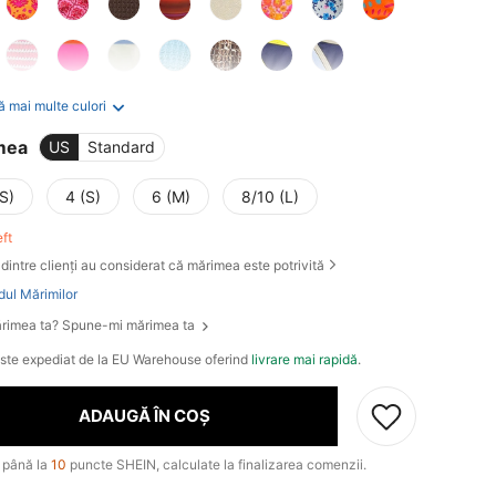
ă mai multe culori
mea
US
Standard
S)
4 (S)
6 (M)
8/10 (L)
eft
dintre clienți au considerat că mărimea este potrivită
dul Mărimilor
rimea ta? Spune-mi mărimea ta
este expediat de la EU Warehouse oferind
livrare mai rapidă
.
ADAUGĂ ÎN COȘ
 până la
10
puncte SHEIN, calculate la finalizarea comenzii.