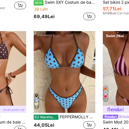
Swim SXY Costum de baie sexy de 3 piese pentru femei, bikini brazilian uni cu tiv minimalist, partă de jos reglabilă, acoperire cu imprimeu element brazilian și un singur breau, bikini sexy de 3 piese
NEW
pret
57,71Lei
39 Left
57,99Lei
Cel mai
69,49Lei
33
9
PEPPERMOLLY Set 2 buc. Costume de baie bikini pentru femei, sexy și la modă, alb-negru, costume de baie, vară, plajă, vacanță
Swi
EU Warehouse
Travachic Set costum de baie pentru femei cu imprimeu cu buline
44,05Lei