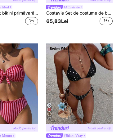
m Mod
Costavie
Swim Mod Set bikini primăvară/vară 2026, cu bretele spaghete, albastru + bază maro aleatoriu, albastru, cu buline, legături laterale, stil dulce de vacanță, potrivit pentru fotografii la plajă, set bikini pentru femei, set 2 piese, costum de baie cu buline, costum de baie pentru femei, costum de baie de vacanță
Costavie Set de costume de baie pentru femei, model vară, cu imprimeu triunghiular, cu noduri laterale și pliuri, pentru vacanță la plajă, nou, pentru ceai de după-amiază, nou
65,83Lei
39
m Miturn
#Bikini Vcay