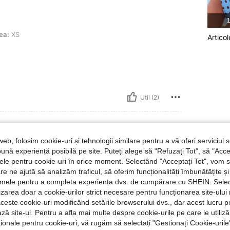
1
ea:
XS
Articol
Util (2)
web, folosim cookie-uri și tehnologii similare pentru a vă oferi serviciul so
ună experiență posibilă pe site. Puteți alege să "Refuzați Tot", să "Acce
mărimea:
S
nțele pentru cookie-uri în orice moment. Selectând "Acceptați Tot", vom 
are ne ajută să analizăm traficul, să oferim funcționalități îmbunătățite 
lamele pentru a completa experiența dvs. de cumpărare cu SHEIN. Sele
ilizarea doar a cookie-urilor strict necesare pentru funcționarea site-ului
aceste cookie-uri modificând setările browserului dvs., dar acest lucru 
Util (1)
ză site-ul. Pentru a afla mai multe despre cookie-urile pe care le utiliz
ționale pentru cookie-uri, vă rugăm să selectați "Gestionați Cookie-uril