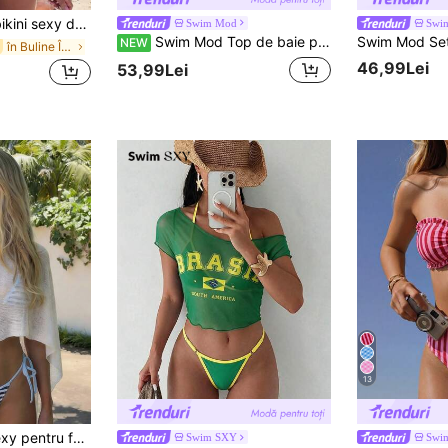
ru primăvară-vară, roz cu dungi și pois, pentru plajă și vacanță
Swim Mod
Swi
Swim Mod Top de baie pentru femei, nou pentru primăvară/vară, cu bretele halter, push-up, sexy și elegant, pentru vacanță, plajă, piscină și petreceri
NEW
în Buline Îmbrăcăminte de plajă pentru femei
46,99Lei
53,99Lei
13
(Ușor) Cover-up sexy pentru femei, din tricot, fără mâneci, scurt, transparent, pentru primăvară/vară, casual, navetă, vacanță, plajă, alb, boho chic
Swim SXY
Swi