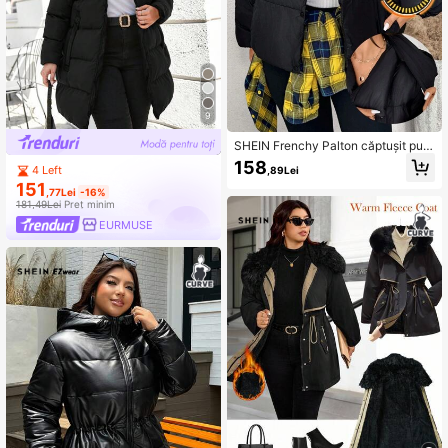
9
SHEIN Frenchy Palton căptușit pufo
s cu glugă mărime plus
158
4 Left
,89Lei
151
,77Lei
-16%
181,49Lei
Preț minim
EURMUSE