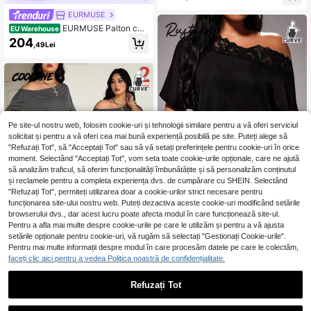
uri
EURMUSE
EURMUSE Palton căp
EU Warehouse
tușit cu glugă pufoasă, curea metali
204
,49Lei
că, palton căptușit de iarnă, stiluri c
ălduroase și la modă
Pe site-ul nostru web, folosim cookie-uri și tehnologii similare pentru a vă oferi serviciul
solicitat și pentru a vă oferi cea mai bună experiență posibilă pe site. Puteți alege să
"Refuzați Tot", să "Acceptați Tot" sau să vă setați preferințele pentru cookie-uri în orice
moment. Selectând "Acceptați Tot", vom seta toate cookie-urile opționale, care ne ajută
să analizăm traficul, să oferim funcționalități îmbunătățite și să personalizăm conținutul
și reclamele pentru a completa experiența dvs. de cumpărare cu SHEIN. Selectând
5
"Refuzați Tot", permiteți utilizarea doar a cookie-urilor strict necesare pentru
funcționarea site-ului nostru web. Puteți dezactiva aceste cookie-uri modificând setările
browserului dvs., dar acest lucru poate afecta modul în care funcționează site-ul.
Rustia
Pentru a afla mai multe despre cookie-urile pe care le utilizăm și pentru a vă ajusta
38
setările opționale pentru cookie-uri, vă rugăm să selectați "Gestionați Cookie-urile".
Rustia Bluză mărimi m
EU Warehouse
ari primăvara/vara cu dantelă contr
Pentru mai multe informații despre modul în care procesăm datele pe care le colectăm,
56
,42Lei
astantă și umăr asimetric
faceți clic aici pentru a vedea Politica noastră de confidențialitate.
#Seturi sportive
Refuzați Tot
Coolane Femei Mărim
EU Warehouse
e Plus, Primăvară/Vară Minimalist S
#2 Cele mai vândute
în Călătorii Plus Dimensiune Co-Ords
treetwear Basic Zilnic Purtare Ieșire