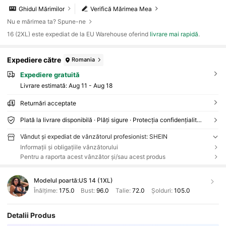
Ghidul Mărimilor
Verifică Mărimea Mea
Nu e mărimea ta? Spune-ne
16 (2XL) este expediat de la EU Warehouse oferind
livrare mai rapidă
.
Expediere către
Romania
Expediere gratuită
Livrare estimată:
Aug 11 - Aug 18
Returnări acceptate
Plată la livrare disponibilă · Plăți sigure · Protecția confidențialității
Vândut și expediat de vânzătorul profesionist: SHEIN
Informații și obligațiile vânzătorului
Pentru a raporta acest vânzător și/sau acest produs
Modelul poartă:
US 14 (1XL)
Înălțime:
175.0
Bust:
96.0
Talie:
72.0
Șolduri:
105.0
Detalii Produs