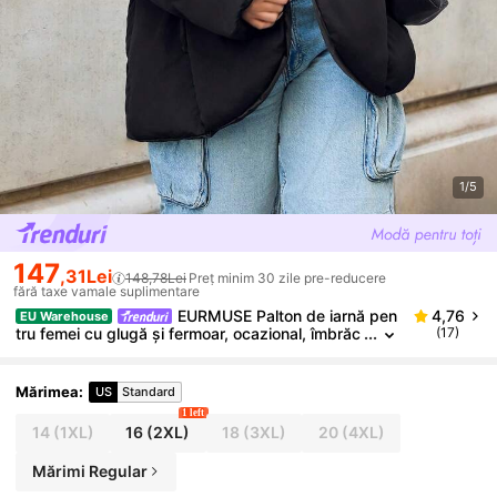
1/5
147
,31Lei
148,78Lei
Preț minim 30 zile pre-reducere
fără taxe vamale suplimentare
EURMUSE Palton de iarnă pen
4,76
EU Warehouse
tru femei cu glugă și fermoar, ocazional, îmbrăc
(17)
ăminte zilnică
Mărimea
:
US
Standard
1 left
14
(1XL)
16
(2XL)
18
(3XL)
20
(4XL)
Mărimi Regular