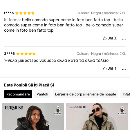
f***o
Culoare: Negru / mărimea: 2XL
In forma:
bello
comodo
super
come
in
foto
ben
fatto
top
.
bello
comodo
super
come
in
foto
ben
fatto
top
.
bello
comodo
super
come
in
foto
ben
fatto
top
Util
(1)
3***6
Culoare: Negru / mărimea: 2XL
Ήθελα
μικρότερο
νούμερο
αλλά
κατά
τα
άλλα
τέλειο
Util
(1)
Este Posibil Să Îți Placă Și
Recomandare
Pantofi
Lenjerie de corp și lenjerie de noapte
Infa