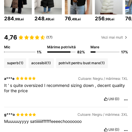
354K Urmăritori
4,75
284
248
76
256
76
,99Lei
,49Lei
,49Lei
,99Lei
354K Urmăritori
4,75
4,76
(17)
Vezi mai mult
Mic
Mărime potrivită
Mare
354K Urmăritori
4,75
1%
82%
17%
superb
(1)
accesibil
(1)
potrivit pentru bust mare
(1)
354K Urmăritori
4,75
a***e
Culoare: Negru / mărimea: 1XL
It
'
s
quite
oversized
I
recommend
sizing
down
,
decent
quality
354K Urmăritori
4,75
for
the
price
Util
(0)
354K Urmăritori
4,75
g***o
Culoare: Negru / mărimea: 3XL
Muuuuuyyyy
satiiiiiiiffffffeeeechooooooo
354K Urmăritori
4,75
Util
(0)