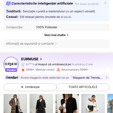
Caracteristicile inteligenței artificiale
Text bazat pe detalii
Țesătură:
Senzație curată a materialului cu un aspect versatil.
Casual:
Stil relaxat pentru ținutele de zi cu zi.
Compoziție:
100% Poliester
Vezi mai multe
Informații de siguranță și contacte
354K Urmăritori
4,75
EURMUSE
m***a
a început să urmărească pe
în urmă cu 2 ore
3***5
navighează
354K Urmăritori
4,75
999K+ Vândute recent
Recomandare 999K+
Acest magazin este selectat ca un
「Magazin de Trenduri」
354K Urmăritori
4,75
Urmărește
TOATE ARTICOLELE
354K Urmăritori
4,75