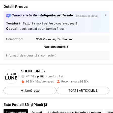
Detalii Produs
Caracteristicile inteligenței artificiale
Text bazat pe detalii
Țesătură:
Textură simplă pentru o coafare ușoară.
Casual:
Look casual cu un farmec firesc.
Compoziție:
95% Poliester, 5% Elastan
Vezi mai multe
Informații de siguranță și contacte
1M Urmăritori
4,85
SHEIN LUNE
4***8
a plătit
în urmă cu 1 zi
m***h
a început să urmărească pe
în urmă cu 10 minute
999K+ Vândute recent
Recomandare 999K+
1M Urmăritori
4,85
Urmărește
TOATE ARTICOLELE
1M Urmăritori
4,85
Este Posibil Să Îți Placă Și
Recomandare
Pantofi
Lenjerie de corp și lenjerie de noapte
Infa