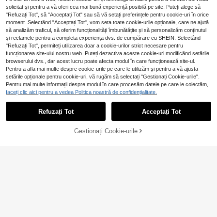
solicitat și pentru a vă oferi cea mai bună experiență posibilă pe site. Puteți alege să
"Refuzați Tot", să "Acceptați Tot" sau să vă setați preferințele pentru cookie-uri în orice
moment. Selectând "Acceptați Tot", vom seta toate cookie-urile opționale, care ne ajută
să analizăm traficul, să oferim funcționalități îmbunătățite și să personalizăm conținutul
și reclamele pentru a completa experiența dvs. de cumpărare cu SHEIN. Selectând
"Refuzați Tot", permiteți utilizarea doar a cookie-urilor strict necesare pentru
funcționarea site-ului nostru web. Puteți dezactiva aceste cookie-uri modificând setările
browserului dvs., dar acest lucru poate afecta modul în care funcționează site-ul.
Pentru a afla mai multe despre cookie-urile pe care le utilizăm și pentru a vă ajusta
Livesso
setările opționale pentru cookie-uri, vă rugăm să selectați "Gestionați Cookie-urile".
31
Livesso Pantaloni cargo casua
NEW
Pentru mai multe informații despre modul în care procesăm datele pe care le colectăm,
99
l versatili pentru femei, cu picior lar
SHEIN EZwear Pantal
faceți clic aici pentru a vedea Politica noastră de confidențialitate.
EU Warehouse
,99Lei
g, culoare uni
54
oni lungi damă din material țesut, cu
,49Lei
talie cu șnur, imprimeu leopard, culo
Refuzați Tot
Acceptați Tot
area caisă
Gestionați Cookie-urile
ADAUGĂ ÎN COȘ