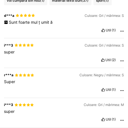
voi cumpăra din nou
(1)
material textil bun
(37)
sport
(1)
d***a
Culoare: Gri / mărimea: S
Sunt
foarte
mul
ț
umit
ă
Util
(1)
i***3
Culoare: Gri / mărimea: S
super
Util
(2)
r***a
Culoare: Negru / mărimea: S
Super
Util
(1)
i***3
Culoare: Gri / mărimea: M
super
Util
(1)