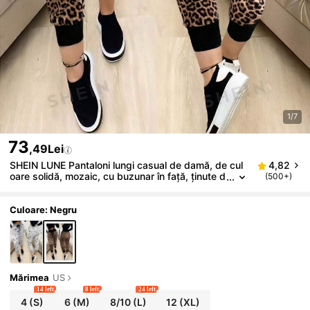
1/7
73
,49Lei
SHEIN LUNE Pantaloni lungi casual de damă, de cul
4,82
oare solidă, mozaic, cu buzunar în față, ținute d
(500+)
e zi cu zi
Culoare: Negru
Mărimea
US
14 left
8 left
24 left
4
(S)
6
(M)
8/10
(L)
12
(XL)