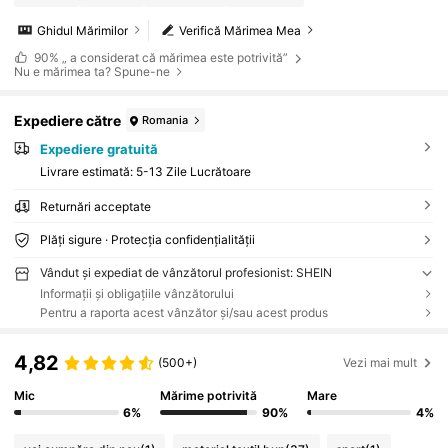
Ghidul Mărimilor
Verifică Mărimea Mea
90%
„ a considerat că mărimea este potrivită”
Nu e mărimea ta? Spune-ne
Expediere către
Romania
Expediere gratuită
Livrare estimată:
5-13 Zile Lucrătoare
Returnări acceptate
Plăți sigure · Protecția confidențialității
Vândut și expediat de vânzătorul profesionist: SHEIN
Informații și obligațiile vânzătorului
Pentru a raporta acest vânzător și/sau acest produs
4,82
(500+)
Vezi mai mult
Mic
Mărime potrivită
Mare
6%
90%
4%