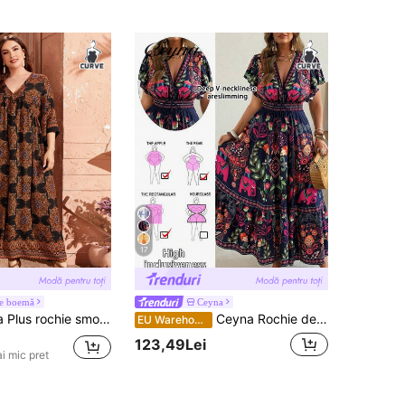
17
e boemă
Ceyna
smock cu decolteu în V cu imprimeu mandala
Ceyna Rochie de damă plus size, vară nouă, stil boem, imprimată, casual, rochie cu mâneci fluturate și talie, rochie maxi cu decolteu adânc în V, rochie maxi evazată, lejeră și mulată
EU Warehouse
123,49Lei
i mic pret