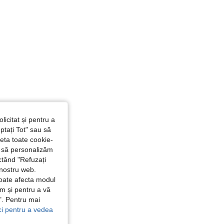
licitat și pentru a
ptați Tot" sau să
seta toate cookie-
și să personalizăm
ctând "Refuzați
 nostru web.
poate afecta modul
ăm și pentru a vă
e". Pentru mai
ici pentru a vedea