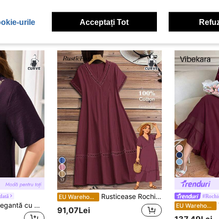
okie-urile
Acceptați Tot
Refuz
7
17
Rusticease Rochie de vară casual cu mânecă scurtă și decolteu în V, mărime plus
dată
#Rochie
EU Warehouse
Lacomfia Rochie elegantă cu mânecă scurtă, croială Slim Fit, pentru femei, mărime plus, cu guler contrastant, broderie, confortabilă pentru naveta
V
EU Warehouse
91,07Lei
137,49Lei