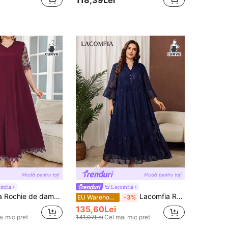
mfia
Lacomfia
că scurtă, culoare solidă, cu dantelă, stil arab, mărime plus
Lacomfia Rochie casual cu decolteu în V, mâneci 3/4, mărime mare, potrivită pentru toate ocaziile de primăvară și vară
EU Warehouse
-3%
135,60Lei
i mic pret
141,07Lei
Cel mai mic pret