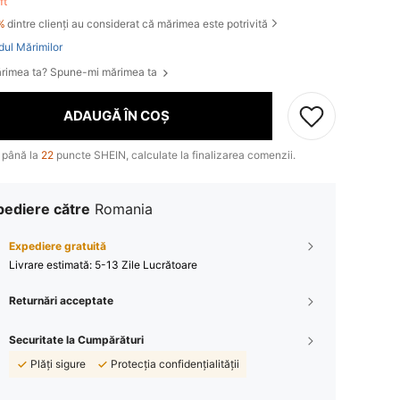
eft
%
dintre clienți au considerat că mărimea este potrivită
dul Mărimilor
rimea ta? Spune-mi mărimea ta
ADAUGĂ ÎN COȘ
 până la
22
puncte SHEIN, calculate la finalizarea comenzii.
pediere către
Romania
Expediere gratuită
Livrare estimată:
5-13 Zile Lucrătoare
Returnări acceptate
Securitate la Cumpărături
Plăți sigure
Protecția confidențialității