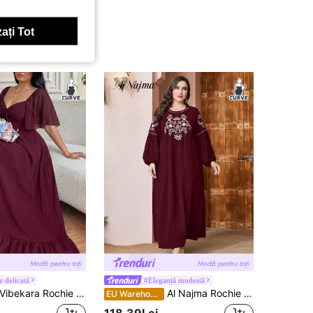
ați Tot
 delicată
#Eleganță modestă
ibekara Rochie de seară casual cu decolteu în V și mâneci cu volane, tip A, elegantă și confortabilă pentru ieșiri în oraș
Al Najma Rochie Burgundy Plus Broderie Florala Maneca Lanterna, Tinuta Maxi Femei
EU Warehouse
118,39Lei