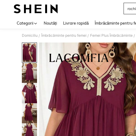
rochi
Use up 
Categorii
Noutăți
Livrare rapidă
Îmbrăcăminte pentru f
Domiciliu
Îmbrăcăminte pentru femei
Femei Plus Îmbrăcăminte
/
/
/