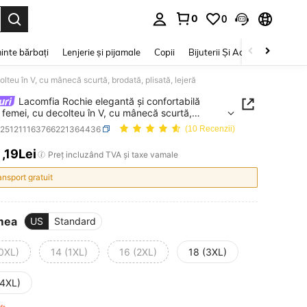
0
0
e. Press Enter to select.
inte bărbați
Lenjerie și pijamale
Copii
Bijuterii Și Accesorii
Frumu
lteu în V, cu mânecă scurtă, brodată, plisată, lejeră
Lacomfia Rochie elegantă și confortabilă
 femei, cu decolteu în V, cu mânecă scurtă,
, plisată, lejeră
z251211163766221364436
(10 Recenzii)
1
,19Lei
ICE AND AVAILABILITY
Preț incluzând TVA și taxe vamale
ansport gratuit
mea
US
Standard
(0XL)
14 (1XL)
16 (2XL)
18 (3XL)
(4XL)