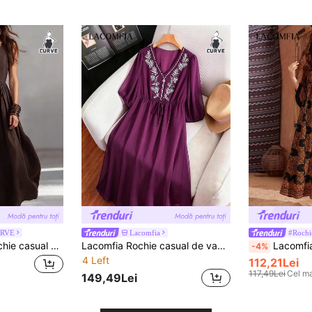
URVE
Lacomfia
#Rochi
Linhara CURVE Rochie casual mărimi mari, cu decolteu în V, fără mâneci și nasturi în față
Lacomfia Rochie casual de vacanță mărimă mare, cu broderie florală și mâneci bufante
Lacomfia Plus rochie 
-4%
4 Left
112,21Lei
117,49Lei
Cel ma
149,49Lei