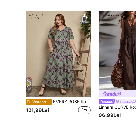
4
EMERY ROSE Rochie lungă de vară cu imprimeu floral și mâneci, cu nasturi pe jumătate
Linhara C
EU Warehouse
101,99Lei
96,99Lei