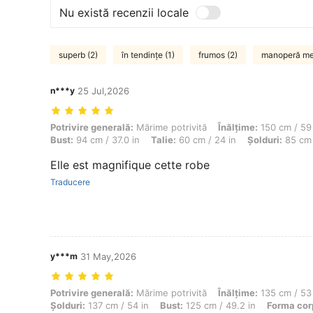
Nu există recenzii locale
superb (2)
în tendințe (1)
frumos (2)
manoperă met
n***y
25 Jul,2026
Potrivire generală: Mărime potrivită, Înălţime: 150 cm / 59 in, Greuta
Potrivire generală:
Mărime potrivită
Înălţime:
150 cm / 59 
Bust:
94 cm / 37.0 in
Talie:
60 cm / 24 in
Șolduri:
85 cm 
Elle est magnifique cette robe
Traducere
y***m
31 May,2026
Potrivire generală: Mărime potrivită, Înălţime: 135 cm / 53 in, Greuta
Potrivire generală:
Mărime potrivită
Înălţime:
135 cm / 53 
Șolduri:
137 cm / 54 in
Bust:
125 cm / 49.2 in
Forma cor