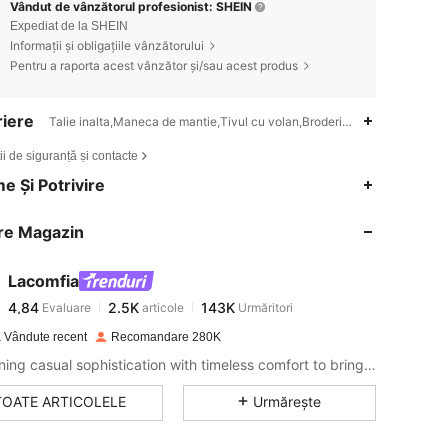
Vândut de vânzătorul profesionist: SHEIN
Expediat de la SHEIN
Informații și obligațiile vânzătorului
Pentru a raporta acest vânzător și/sau acest produs
iere
Talie inalta,Maneca de mantie,Tivul cu volan,Broderie,Aplicații
ii de siguranță și contacte
4,84
2.5K
143K
e Și Potrivire
re Magazin
4,84
2.5K
143K
Lacomfia
4,84
2.5K
143K
Evaluare
articole
Urmăritori
g***v
a plătit
în urmă cu 1 zi
 Vândute recent
Recomandare 280K
4,84
2.5K
143K
Combining casual sophistication with timeless comfort to bring effortless style to your everyday wardrobe.
TOATE ARTICOLELE
Urmărește
4,84
2.5K
143K