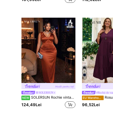
18
SOLERSUN
#Rochii de va
SOLERSUN Rochie vintage mărimi mari, versatilă, din satin, plisată, cu crăpătură în spate, pentru petrecere
Rosumi Rochie lungă, galbenă, lu
NEW
EU Warehouse
124,49Lei
96,52Lei