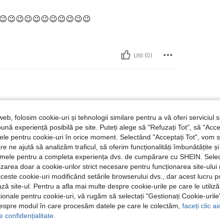
😉😉😉😉😉😉😉😉😉😉😉
Util (0)
web, folosim cookie-uri și tehnologii similare pentru a vă oferi serviciul so
ună experiență posibilă pe site. Puteți alege să "Refuzați Tot", să "Acce
🥰🫠🥰😁😇😉😇😁😇😁😇😁😇🥲😁🥲
nțele pentru cookie-uri în orice moment. Selectând "Acceptați Tot", vom 
are ne ajută să analizăm traficul, să oferim funcționalități îmbunătățite 
lamele pentru a completa experiența dvs. de cumpărare cu SHEIN. Sele
ilizarea doar a cookie-urilor strict necesare pentru funcționarea site-ului
Util (0)
aceste cookie-uri modificând setările browserului dvs., dar acest lucru 
ză site-ul. Pentru a afla mai multe despre cookie-urile pe care le utiliz
 Recenzii
ționale pentru cookie-uri, vă rugăm să selectați "Gestionați Cookie-uril
despre modul în care procesăm datele pe care le colectăm,
faceți clic a
e confidențialitate.