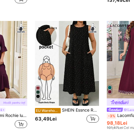
22
SHEIN Essnce Rochie lungă tip maiou pentru femei mărimi mari, cu buline, casual de vară pentru vacanță, croială largă, fără mâneci, cu buzunare, stil confortabil și versatil pentru purtare zilnică, ușor de asortat
ră
Laco
EU Warehouse
ngă, cu decolteu în V, cu mâneci cu volane, cu mai multe etape, pentru femei
Lacomfia Rochie de damă cu mâne
-3%
63,49Lei
98,18Lei
101,47Lei
Cel ma