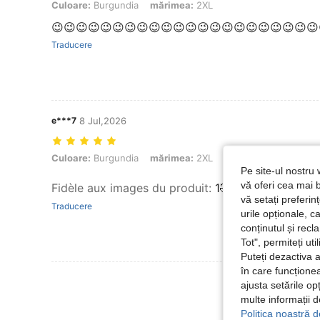
Culoare:
Burgundia
mărimea:
2XL
😉😉😉😉😉😉😉😉😉😉😉😉😉😉😉😉😉😉😉😉😉😉
Traducere
e***7
8 Jul,2026
Culoare: Burgundia, mărimea: 2XL
Culoare:
Burgundia
mărimea:
2XL
Pe site-ul nostru 
vă oferi cea mai b
Fidèle aux images du produit
:
1🤣😄🤣😄🤣😄🥰🫠
vă setați preferi
Traducere
urile opționale, c
conținutul și rec
Tot", permiteți ut
Puteți dezactiva 
în care funcționea
Vezi Mai Multe
ajusta setările op
multe informații 
Politica noastră d