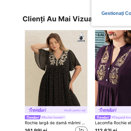
Gestionați Co
Clienți Au Mai Vizualizat
#Rochie boemă
#Eleganță bro
Rochie largă de damă mărimi mari, neagră, cu polcă, brodată, cu decolteu în V și mâneci cu volane, potrivită pentru vacanță la plajă și festivaluri de muzică, elegantă, de vară
161,99Lei
112,62Lei