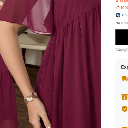
18 L
100
Ghi
Nu e mă
Câștigă
Ex