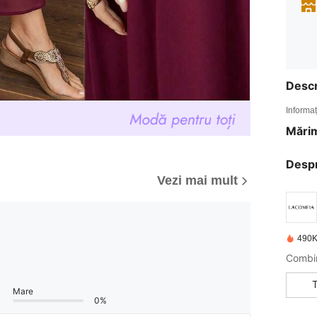
Descr
Informaț
Mărim
Desp
Vezi mai mult
490K
Mare
0%