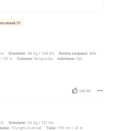
iculoasă (1)
te: 49 kg / 108 lbs, Forma corpului: Măr, Bust: 94 cm / 37.0 in, Talie: 60 cm / 24 i
in
Greutate:
49 kg / 108 lbs
Forma corpului:
Măr
/ 33 in
Culoare:
Burgundia
mărimea:
0XL
Util (0)
te: 55 kg / 121 lbs, Șolduri: 137 cm / 54 in, Bust: 125 cm / 49.2 in, Forma corpului
in
Greutate:
55 kg / 121 lbs
pului:
Triunghi inversat
Talie:
105 cm / 41 in