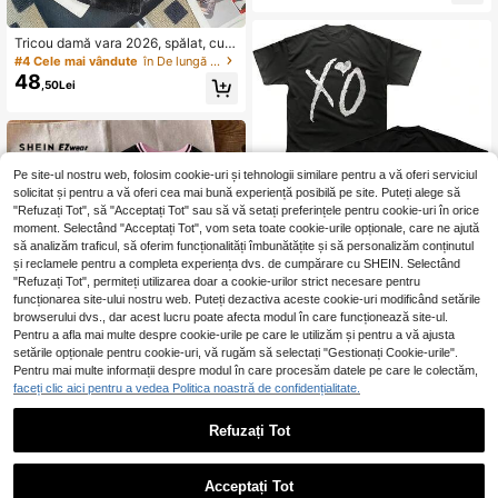
vară
Tricou damă vara 2026, spălat, cu a
spect uzat, cu guler rotund, print cu
#4 Cele mai vândute
în De lungă durată Bluze pentru femei, bluze și tr
crinul japonez și caractere japonez
48
,50Lei
e, croială casual largă, negru
Pe site-ul nostru web, folosim cookie-uri și tehnologii similare pentru a vă oferi serviciul
solicitat și pentru a vă oferi cea mai bună experiență posibilă pe site. Puteți alege să
"Refuzați Tot", să "Acceptați Tot" sau să vă setați preferințele pentru cookie-uri în orice
moment. Selectând "Acceptați Tot", vom seta toate cookie-urile opționale, care ne ajută
să analizăm traficul, să oferim funcționalități îmbunătățite și să personalizăm conținutul
și reclamele pentru a completa experiența dvs. de cumpărare cu SHEIN. Selectând
Tricouri pentru femei
EU Warehouse
"Refuzați Tot", permiteți utilizarea doar a cookie-urilor strict necesare pentru
95
,00Lei
-1%
funcționarea site-ului nostru web. Puteți dezactiva aceste cookie-uri modificând setările
96,25Lei
Preț minim
browserului dvs., dar acest lucru poate afecta modul în care funcționează site-ul.
Pentru a afla mai multe despre cookie-urile pe care le utilizăm și pentru a vă ajusta
setările opționale pentru cookie-uri, vă rugăm să selectați "Gestionați Cookie-urile".
Pentru mai multe informații despre modul în care procesăm datele pe care le colectăm,
faceți clic aici pentru a vedea Politica noastră de confidențialitate.
10
Refuzați Tot
SHEIN EZwear Tricou
EU Warehouse
85
de damă cu mânecă scurtă, cu impr
,63Lei
86,49Lei
Preț minim
imeu numeric minimalist, cu guler ro
Acceptați Tot