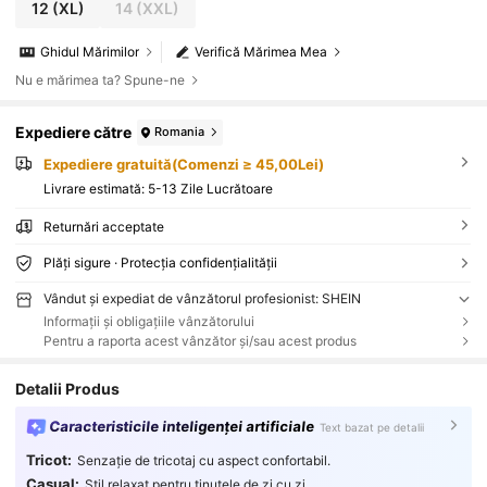
12
(XL)
14
(XXL)
Ghidul Mărimilor
Verifică Mărimea Mea
Nu e mărimea ta? Spune-ne
Expediere către
Romania
Expediere gratuită(Comenzi ≥ 45,00Lei)
Livrare estimată:
5-13 Zile Lucrătoare
Returnări acceptate
Plăți sigure · Protecția confidențialității
Vândut și expediat de vânzătorul profesionist: SHEIN
Informații și obligațiile vânzătorului
Pentru a raporta acest vânzător și/sau acest produs
Detalii Produs
Caracteristicile inteligenței artificiale
Text bazat pe detalii
Tricot:
Senzație de tricotaj cu aspect confortabil.
Casual:
Stil relaxat pentru ținutele de zi cu zi.