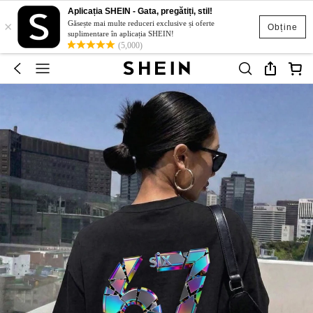
Aplicația SHEIN - Gata, pregătiți, stil!
×
Găsește mai multe reduceri exclusive și oferte
Obține
suplimentare în aplicația SHEIN!
(5,000)