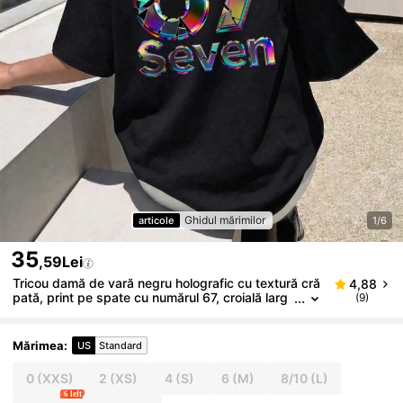
Ghidul mărimilor
articole
1/6
35
,59Lei
Tricou damă de vară negru holografic cu textură cră
4,88
pată, print pe spate cu numărul 67, croială larg
(9)
ă, casual, mânecă scurtă, guler rotund, top Y2K
stil cyber, confortabil, potrivit pentru vacanță, street
style, întoarcere la școală, festival, ieșiri de weeken
Mărimea
:
US
Standard
d, casual zilnic și festival de muzică
0
(XXS)
2
(XS)
4
(S)
6
(M)
8/10
(L)
6 left