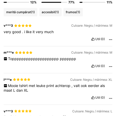
12%
77%
11%
merită cumpărat
(1)
accesibil
(1)
frumos
(1)
v***3
Culoare: Negru / mărimea: M
very
good
.
i
like
it
very
much
Util
(0)
m***e
Culoare: Negru / mărimea: M
Topppppppppppppppppppp
ppppppp
Util
(0)
l***e
Culoare: Negru / mărimea: XL
Mooie
tshirt
met
leuke
print
achterop
,
valt
ook
eerder
als
maat
L
dan
XL
Util
(0)
v***3
Culoare: Negru / mărimea: L