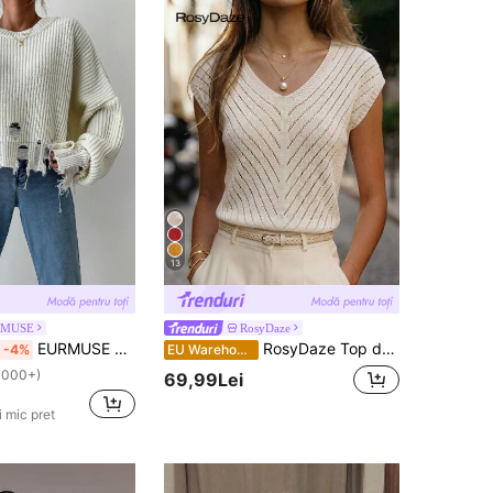
13
RMUSE
RosyDaze
EURMUSE Pulover tricotat lejer, culoare solidă, cu guler rotund, umeri căzuți, mânecă lungă, model uzat, toamnă/iarnă
RosyDaze Top damă cu decolteu în V, mânecă scurtă tip cap, tricotat gol, casual, din lână țesută, pentru vară, elegant, pentru vacanțe și brunch, cais, bej
-4%
EU Warehouse
1000+)
69,99Lei
 mic pret