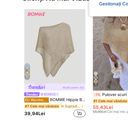
Gestionați Co
17
5
Pulover scurt tip pelerină pentru femei, casual sexy Y2K, din tricot strălucit
ROMWE
-1%
ROMWE Hippie Bluză tricotată lejeră, cu scobituri, pentru femei, potrivită pentru vacanțe la plajă
EU Warehouse
#1 Cele mai vândute
în Supradimensionat Pulovere pentru femei
#7 Cele mai vândute
55,43Lei
55,99Lei
Cel mai mic 
39,94Lei