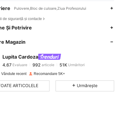
iere
Pulovere,Bloc de culoare,Ziua Profesorului
ii de siguranță și contacte
4,67
992
51K
e Și Potrivire
re Magazin
4,67
992
51K
Lupita Cardoza
4,67
992
51K
Evaluare
articole
Urmăritori
a***s
a plătit
în urmă cu 1 zi
 Vândute recent
Recomandare 5K+
4,67
992
51K
TOATE ARTICOLELE
Urmărește
4,67
992
51K
4,67
992
51K
4,67
992
51K