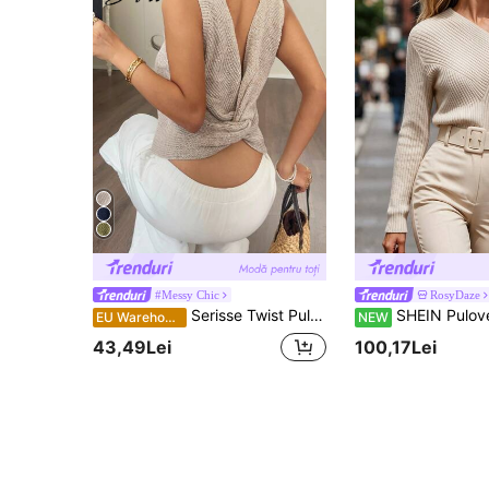
#Messy Chic
RosyDaze
Serisse Twist Pulover Vestă fără spate
SHEIN Pulover tricotat canelat pentru femei, 
EU Warehouse
NEW
43,49Lei
100,17Lei