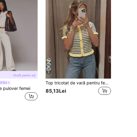
5
Top tricotat de vară pentru femei, cu dungi și patchwork, guler rotund, nasturi metalici, mânecă scurtă, stil retro casual drăguț, cu volane, potrivit pentru ieșiri zilnice și fotografii, pulover tricotat cu dungi galbene, multicolor, estetic
SERA
 pulover femei
85,13Lei