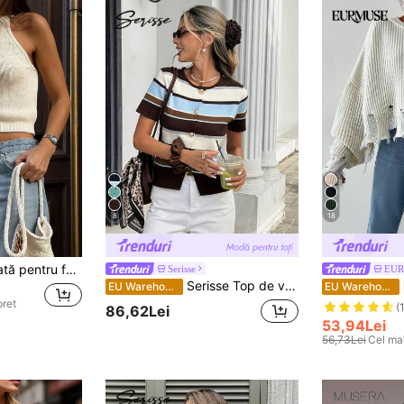
8
18
Vestă scurtă tricotată pentru femei, cu guler rotund, culoare solidă, cu imprimeu de ursuleți colegiali, stil streetwear casual, potrivită pentru vacanță, vară și primăvară
Serisse
EU
Serisse Top de vară pentru femei, tricotat, casual, lejer, cu mânecă scurtă, cu guler rotund, stil preppy, cardigan cu mânecă scurtă, cu guler rotund, dungi maro și albastre, top de vară, top în stil american campus, potrivit pentru purtare de zi cu zi, top de vară, femei de primăvară
EU Warehouse
EU Warehouse
pret
(
86,62Lei
53,94Lei
56,73Lei
Cel mai