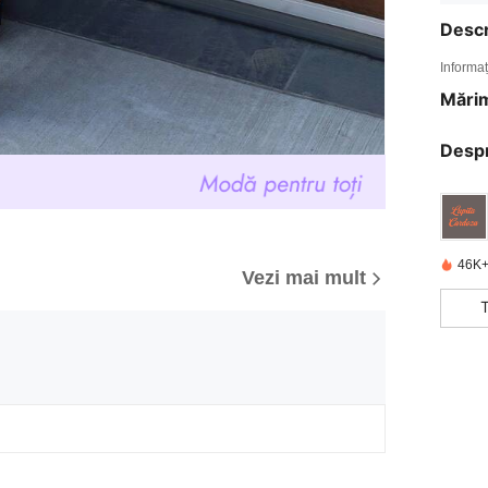
Descr
Informaț
Mărim
Desp
46K+
Vezi mai mult