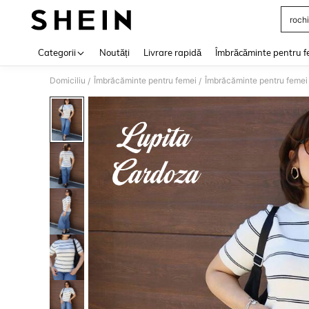
rochi
Use up 
Categorii
Noutăți
Livrare rapidă
Îmbrăcăminte pentru f
Domiciliu
Îmbrăcăminte pentru femei
Îmbrăcăminte pentru femei
/
/