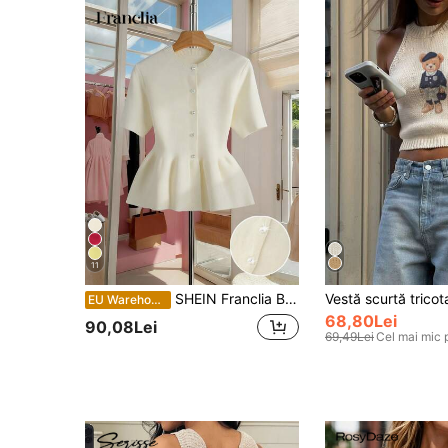
11
SHEIN Franclia Bluză elegantă de damă din tricot, alb-crem, cu peplum, pentru vară, cu mânecă scurtă, nasturi în față, tiv cu volane, guler rotund, stil casual pentru birou și navetă
EU Warehouse
68,80Lei
90,08Lei
69,49Lei
Cel mai mic 