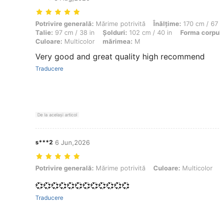
Potrivire generală: Mărime potrivită, Înălţime: 170 cm / 67 in, Greutat
Potrivire generală:
Mărime potrivită
Înălţime:
170 cm / 67 
Talie:
97 cm / 38 in
Șolduri:
102 cm / 40 in
Forma corpul
Culoare:
Multicolor
mărimea:
M
Very good and great quality high recommend
Traducere
De la același articol
s***2
6 Jun,2026
Potrivire generală: Mărime potrivită, Culoare: Multicolor, mărimea: S
Potrivire generală:
Mărime potrivită
Culoare:
Multicolor
💞💞💞💞💞💞💞💞💞💞💞💞
Traducere