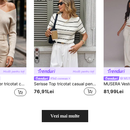
4
#Stil coreean
MU
culoare ovăz, cu decolteu în V asimetric
Serisse Top tricotat casual pentru femei, cu guler rotund și mânecă scurtă, cu dungi, toamnă pentru femei, iarnă, Anul Nou pentru femei, petrecere, nuntă, absolvire, elegant, casual, vară
MUSERA Veste
76,91Lei
81,99Lei
Vezi mai multe