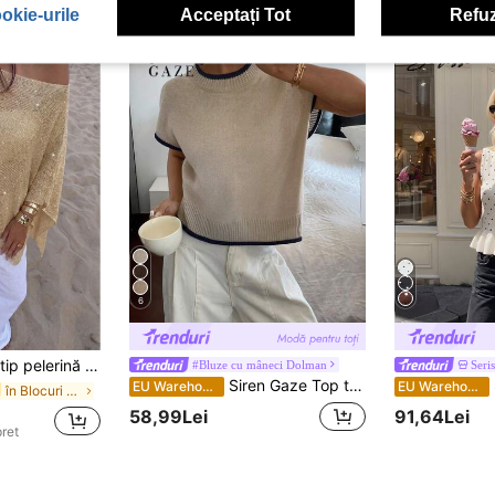
okie-urile
Acceptați Tot
Refuz
6
or, cu mâneci batwing, acoperire de plajă pentru vară, Vacationcore
#Bluze cu mâneci Dolman
Seri
Siren Gaze Top tricotat cu mânecă tip liliac, casual, cu guler rotund și garnitură contrastantă, la modă, pentru femei
S
EU Warehouse
EU Warehouse
în Blocuri de culoare Topuri tricotate pentru feme
58,99Lei
91,64Lei
pret