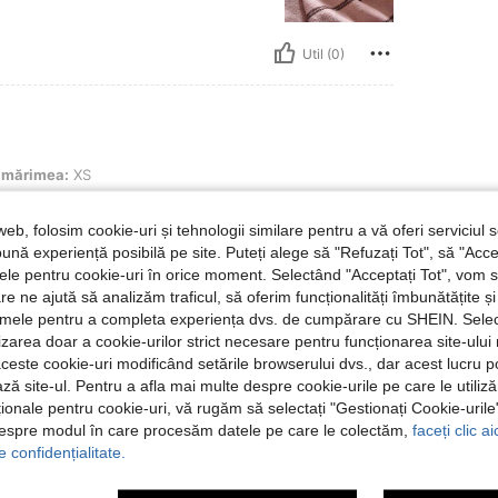
Util (0)
XS
mărimea:
XS
😍🥰🥰🥰🥰🥰🥰🥰🥰
web, folosim cookie-uri și tehnologii similare pentru a vă oferi serviciul so
ună experiență posibilă pe site. Puteți alege să "Refuzați Tot", să "Acce
nțele pentru cookie-uri în orice moment. Selectând "Acceptați Tot", vom 
are ne ajută să analizăm traficul, să oferim funcționalități îmbunătățite 
Util (0)
lamele pentru a completa experiența dvs. de cumpărare cu SHEIN. Sele
ilizarea doar a cookie-urilor strict necesare pentru funcționarea site-ului
 Recenzii
aceste cookie-uri modificând setările browserului dvs., dar acest lucru 
ză site-ul. Pentru a afla mai multe despre cookie-urile pe care le utiliz
ționale pentru cookie-uri, vă rugăm să selectați "Gestionați Cookie-uril
despre modul în care procesăm datele pe care le colectăm,
faceți clic a
e confidențialitate.