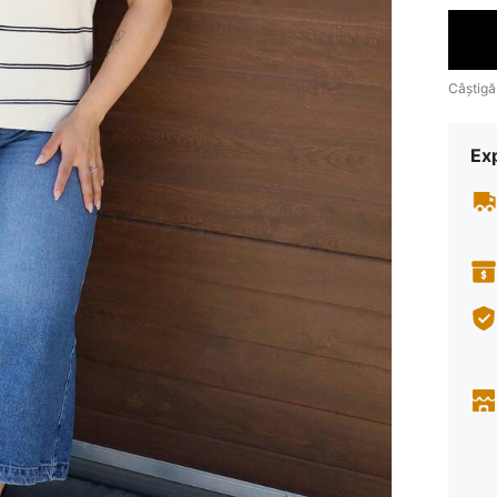
Câștigă
Ex