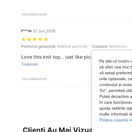
De la același articol
l***m
10 Jun,2026
Potrivire generală: Mărime potrivită, Culoare: Multicolor, mărimea: 
Potrivire generală:
Mărime potrivită
Culoare:
Multicolor
Love this knit top... just like pic... 😍😍😍😍😍😍
Pe site-ul nostru 
Traducere
vă oferi cea mai b
vă setați preferi
urile opționale, c
De la același articol
conținutul și rec
Tot", permiteți ut
Vezi Mai Multe
Puteți dezactiva 
în care funcționea
ajusta setările op
multe informații 
Politica noastră d
Clienți Au Mai Vizualizat