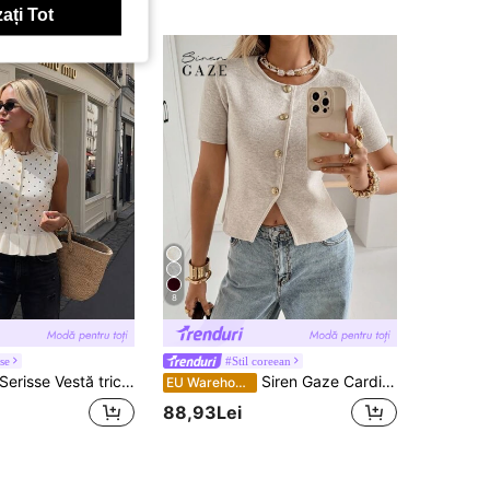
ați Tot
8
sse
#Stil coreean
erisse Vestă tricotată pentru femei cu model cu buline, cu un singur rând de nasturi și tiv cu volane
Siren Gaze Cardigan subțire cu mânecă scurtă, culoare solidă, casual, pentru femei, toamnă, înapoi la școală, profesoară pentru femei, business casual pentru femei, vestă elegantă la modă, culoare solidă, cu decolteu în V, decorată cu nasturi, topuri, business casual, pentru naveta, temperament simplu, vestă de vară pentru birou, culoare caisă, elegant, pentru ieșiri în oraș, topuri pentru femei, topuri pentru școală, toamnă pentru femei casual
EU Warehouse
88,93Lei