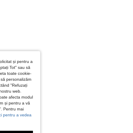
licitat și pentru a
ptați Tot" sau să
seta toate cookie-
și să personalizăm
ctând "Refuzați
 nostru web.
poate afecta modul
ăm și pentru a vă
e". Pentru mai
ici pentru a vedea