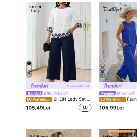
11
10
SHEIN Lady
Faunlyn
SHEIN Lady Set 2 buc. bluză și pantaloni elegantă cu broderie florală pentru femei, toamnă
Faunlyn Set 2 piese pentru femei, de culoare
EU Warehouse
EU Warehouse
105,49Lei
105,99Lei