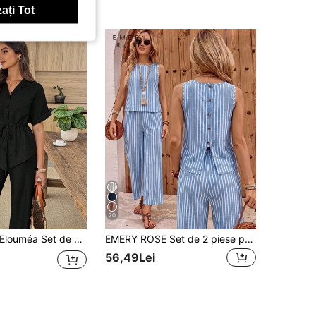
ați Tot
20
louméa Set de 2 piese de vară, casual, culoare solidă, cu talie și șnur, cămașă și pantaloni
EMERY ROSE Set de 2 piese pentru femei, top fără mâneci și pantaloni, cu imprimeu dungat albastru și alb
56,49Lei