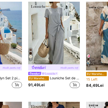
5
4
S
Louniche
EU Warehouse
 uni, cu decolteu rotund, top fără mâneci și pantaloni cu picioare largi, potriviti pentru vară
Louniche Set de 2 piese pentru femei, primăvară/vară, casual, lejer, cu top cu mânecă scurtă și design cu noduri laterale și pantaloni cu șnur, stil de vacanță
EU Warehouse
15 Left
91,49Lei
84,49Lei