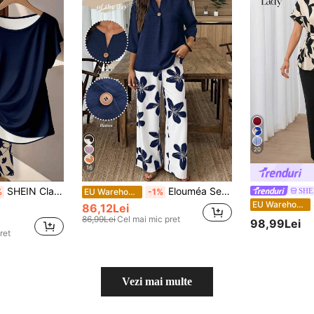
20
16
SHEIN Clasi Set de 2 piese pentru femei, bleumarin, cu bluză și pantaloni drepți, cu nod și fundă
Elouméa Set cămașă casual în culori solide și pantaloni cu imprimeu floral
SHE
%
EU Warehouse
-1%
S
EU Warehouse
86,12Lei
86,99Lei
Cel mai mic pret
98,99Lei
ret
Vezi mai multe