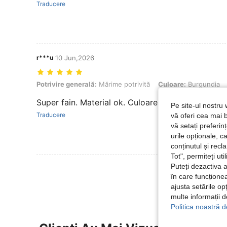
Traducere
r***u
10 Jun,2026
Potrivire generală: Mărime potrivită, Culoare: Burgundia, mărimea: L
Potrivire generală:
Mărime potrivită
Culoare:
Burgundia
Super fain. Material ok. Culoarea exact ca in poz
Pe site-ul nostru 
Traducere
vă oferi cea mai b
vă setați preferi
urile opționale, c
conținutul și rec
Tot", permiteți ut
Puteți dezactiva 
Vezi Mai Multe
în care funcționea
ajusta setările op
multe informații 
Politica noastră d