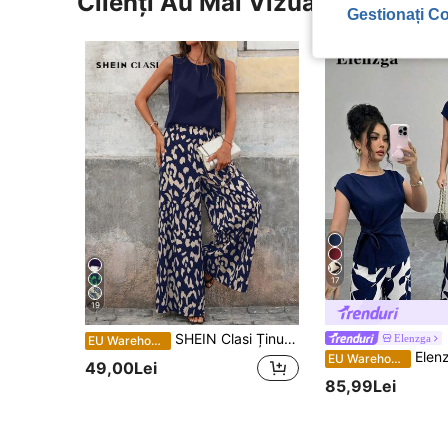
Clienți Au Mai Vizualizat
Gestionați Co
17
19
SHEIN Clasi Ținute Două Piese Femei Pentru Purtare Zilnic
Elenzga
EU Warehouse
Elenzga Cămașă casual elegantă de primăvară/vară pentru navetă, roșu vin, cu pliuri, talie strâns
EU Warehouse
49,00Lei
85,99Lei