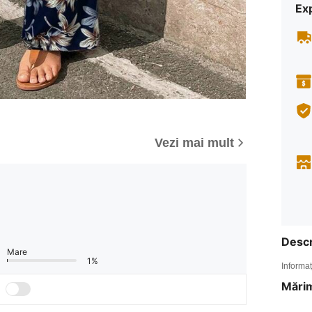
Ex
Vezi mai mult
Descr
Mare
1%
Informaț
Mărim