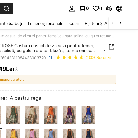
0
0
e. Press Enter to select.
inte bărbați
Lenjerie și pijamale
Copii
Bijuterii Și Accesorii
Frumu
EMERY ROSE Costum casual de zi cu zi pentru femei, culoare solidă, cu guler rotund, bluză și pantaloni cu imprimeu floral
ROSE Costum casual de zi cu zi pentru femei,
e solidă, cu guler rotund, bluză și pantaloni cu
eu floral
z260423110544380037201
(100+ Recenzii)
,49Lei
ICE AND AVAILABILITY
ansport gratuit
re:
Albastru regal