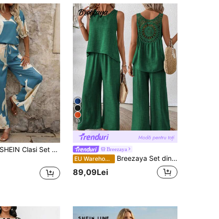
13
HEIN Clasi Set casual de 2 piese pentru femei, cu top cu guler în V, mânecă scurtă și pantaloni, cu imprimeu floral
Breezaya
Breezaya Set din două piese, cu gât rotund, din dantelă, cu îmbinare, fără mâneci și pantaloni lungi
EU Warehouse
89,09Lei