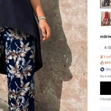
mări
4 (S
4 Le
93%
Ghi
Nu e mă
Câștigă