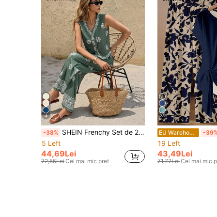
4
28
SHEIN Frenchy Set de 2 bucăți de vestă și pantaloni cu imprimeu ocazional pentru femei
-38%
EU Warehouse
-39
5 Left
19 Left
44,69Lei
43,49Lei
72,55Lei
Cel mai mic pret
71,77Lei
Cel mai mic p