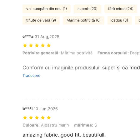
voi cumpăra din nou (1)
superb (20)
fără miros (24)
ținute de vară (9)
Mărime potrivită (6)
cadou (3)
c***a
31 Aug,2025
Potrivire generală: Mărime potrivită, Forma corpului: Dreptunghi, C
Potrivire generală:
Mărime potrivită
Forma corpului:
Drep
Conform cu imaginile produsului
:
super și ca mode
Traducere
b***l
10 Jun,2026
Culoare: Albastru marin, mărimea: S
Culoare:
Albastru marin
mărimea:
S
amazing fabric. good fit. beautifull.