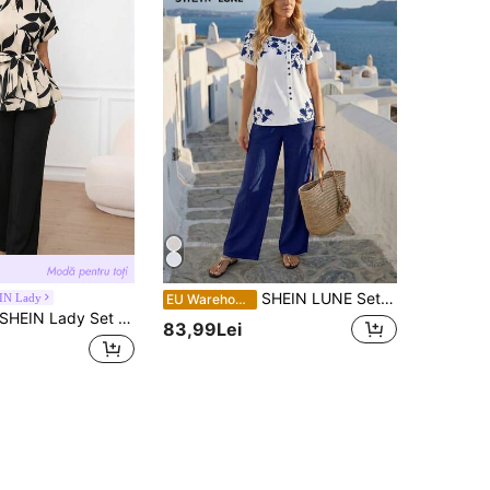
SHEIN LUNE Set de pantaloni largi cu mâneci scurte și cu mâneci scurte cu gât rotund pentru femei pentru ținute de vară în două piese
IN Lady
EU Warehouse
HEIN Lady Set de 2 piese pentru femei, cămașă cu mâneci tip aripioară și pantaloni, cu imprimeu floral, ținută de vară pentru femei
83,99Lei