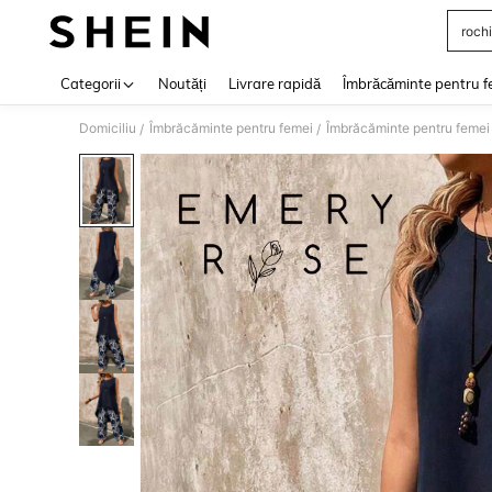
rochi
Use up 
Categorii
Noutăți
Livrare rapidă
Îmbrăcăminte pentru f
Domiciliu
Îmbrăcăminte pentru femei
Îmbrăcăminte pentru femei
/
/