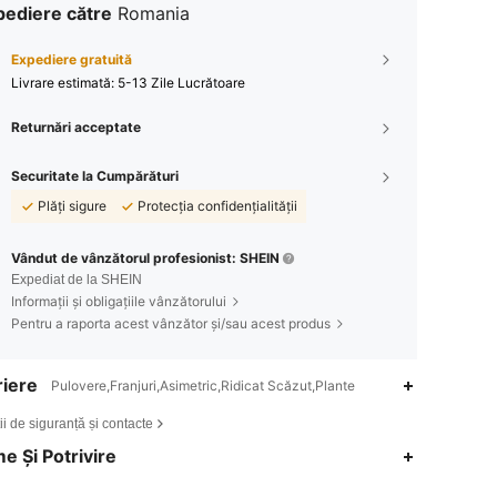
pediere către
Romania
Expediere gratuită
Livrare estimată:
5-13 Zile Lucrătoare
Returnări acceptate
Securitate la Cumpărături
Plăți sigure
Protecția confidențialității
Vândut de vânzătorul profesionist: SHEIN
Expediat de la SHEIN
Informații și obligațiile vânzătorului
Pentru a raporta acest vânzător și/sau acest produs
iere
Pulovere,Franjuri,Asimetric,Ridicat Scăzut,Plante
ii de siguranță și contacte
4,80
18K
1.8M
e Și Potrivire