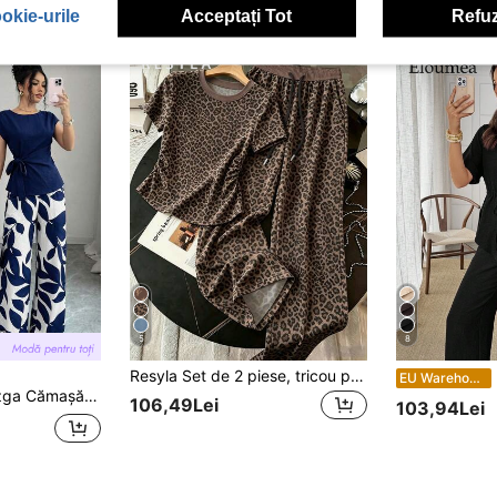
okie-urile
Acceptați Tot
Refuz
5
8
Resyla Set de 2 piese, tricou pentru femei cu talie strânsă, pantaloni lungi largi, imprimeu leopard, sexy casual, bestseller pentru vară/toamnă
E
EU Warehouse
ă, fundiță, croială ajustată slim, fără mâneci + pantaloni lungi casual eleganți de primăvară/vară pentru navetă, roșu vin, cu imprimeu cu frunze, talie strânsă, design cu buzunare duble, croială largă, cu crac ușor evazat
106,49Lei
103,94Lei