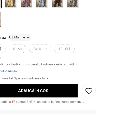
mea
US Mărime
)
6 (M)
8/10 (L)
12 (XL)
ft
dintre clienți au considerat că mărimea este potrivită
dul Mărimilor
rimea ta? Spune-mi mărimea ta
ADAUGĂ ÎN COȘ
 până la
17
puncte SHEIN, calculate la finalizarea comenzii.