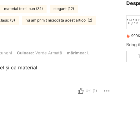
Desp
material textil bun (31)
elegant (12)
clasic (3)
nu am primit niciodată acest articol (2)
999K
uloare: Verde Armată, mărimea: L
tunghi
Culoare:
Verde Armată
mărimea:
L
l și ca material
Util (1)