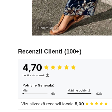
Generat de AI
Recenzii Clienți
(100+)
4,70
Politica de recenzii
Potrivire Generală:
Mic
Mărime potrivită
6%
93%
Vizualizează recenzii locale
5,00