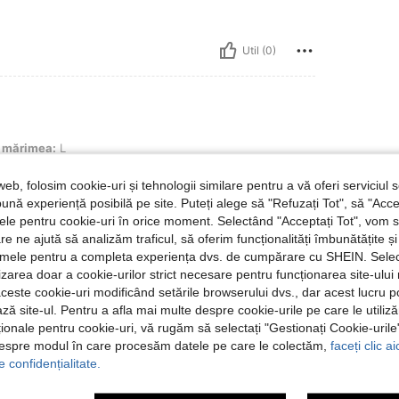
Util (0)
mărimea:
L
e
web, folosim cookie-uri și tehnologii similare pentru a vă oferi serviciul so
ună experiență posibilă pe site. Puteți alege să "Refuzați Tot", să "Acce
nțele pentru cookie-uri în orice moment. Selectând "Acceptați Tot", vom 
are ne ajută să analizăm traficul, să oferim funcționalități îmbunătățite 
Util (0)
lamele pentru a completa experiența dvs. de cumpărare cu SHEIN. Sele
ilizarea doar a cookie-urilor strict necesare pentru funcționarea site-ului
aceste cookie-uri modificând setările browserului dvs., dar acest lucru 
 Recenzii
ză site-ul. Pentru a afla mai multe despre cookie-urile pe care le utiliz
ționale pentru cookie-uri, vă rugăm să selectați "Gestionați Cookie-uril
despre modul în care procesăm datele pe care le colectăm,
faceți clic a
e confidențialitate.