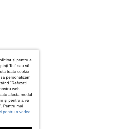
4,80
18K
1.8M
licitat și pentru a
ptați Tot" sau să
seta toate cookie-
și să personalizăm
ctând "Refuzați
 nostru web.
poate afecta modul
ăm și pentru a vă
e". Pentru mai
ici pentru a vedea