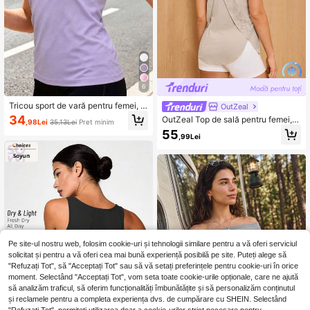
6
Tricou sport de vară pentru femei, c
OutZeal
u mânecă scurtă, cu uscare rapidă,
34
OutZeal Top de sală pentru femei,
,98Lei
35,13Lei
Preț minim
respirabil și absorbant de umezeală,
maiou de exterior, culoare uni, pentr
55
cu guler rotund, croială slim fit, pent
,99Lei
u drumeții și camping, protecție UV,
ru yoga, alergare și fitness
răcoritor la atingere, top de vară pe
ntru activități în aer liber
Pe site-ul nostru web, folosim cookie-uri și tehnologii similare pentru a vă oferi serviciul
solicitat și pentru a vă oferi cea mai bună experiență posibilă pe site. Puteți alege să
"Refuzați Tot", să "Acceptați Tot" sau să vă setați preferințele pentru cookie-uri în orice
moment. Selectând "Acceptați Tot", vom seta toate cookie-urile opționale, care ne ajută
să analizăm traficul, să oferim funcționalități îmbunătățite și să personalizăm conținutul
și reclamele pentru a completa experiența dvs. de cumpărare cu SHEIN. Selectând