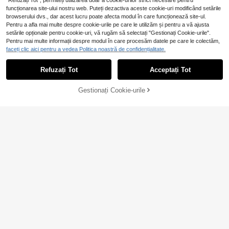
"Refuzați Tot", permiteți utilizarea doar a cookie-urilor strict necesare pentru
funcționarea site-ului nostru web. Puteți dezactiva aceste cookie-uri modificând setările
browserului dvs., dar acest lucru poate afecta modul în care funcționează site-ul.
Pentru a afla mai multe despre cookie-urile pe care le utilizăm și pentru a vă ajusta
SOYUN
setările opționale pentru cookie-uri, vă rugăm să selectați "Gestionați Cookie-urile".
Soyun Maiou de yoga nou cu plasă
Exploreva
Pentru mai multe informații despre modul în care procesăm datele pe care le colectăm,
goală pentru femei, potrivit pentru s
47
Exploreva Tricou pentru femei
faceți clic aici pentru a vedea Politica noastră de confidențialitate.
NEW
,57Lei
porturi în aer liber, ciclism, drumeții
cu umeri descoperiți, gri, cu imprime
67
și multe altele
,99Lei
u floral, mânecă scurtă și buzunar, p
Refuzați Tot
Acceptați Tot
entru exterior
Gestionați Cookie-urile
Cumpără acum
ADAUGĂ ÎN COȘ
Speedmate Store
Speed mate Tricou damă cu guler V
SOYUN