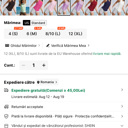
Mărimea
:
US
Standard
27 left
1 left
4 left
4
(S)
6
(M)
8/10
(L)
12
(XL)
Ghidul Mărimilor
Verifică Mărimea Mea
12 (XL), 8/10 (L) sunt livrate de la EU Warehouse oferind
livrare mai rapidă
.
Cant.:
Expediere către
Romania
Expediere gratuită(Comenzi ≥ 45,00Lei)
Livrare estimată:
Aug 12 - Aug 19
Returnări acceptate
Plată la livrare disponibilă · Plăți sigure · Protecția confidențialității
Vândut și expediat de vânzătorul profesionist: SHEIN