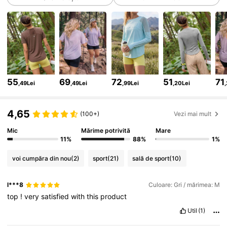
217K Urmăritori
4,82
217K Urmăritori
4,82
55
69
72
51
71
,49Lei
,49Lei
,99Lei
,20Lei
217K Urmăritori
4,82
4,65
(100+)
Vezi mai mult
Mic
Mărime potrivită
Mare
217K Urmăritori
4,82
11%
88%
1%
voi cumpăra din nou
(2)
sport
(21)
sală de sport
(10)
217K Urmăritori
4,82
l***8
Culoare: Gri / mărimea: M
top
!
very
satisfied
with
this
product
217K Urmăritori
4,82
Util
(1)