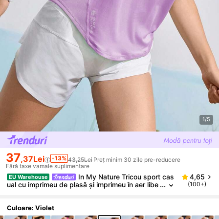
1/5
37
,37Lei
-13%
43,25Lei
Preț minim 30 zile pre-reducere
Fără taxe vamale suplimentare
In My Nature Tricou sport cas
4,65
EU Warehouse
ual cu imprimeu de plasă și imprimeu în aer libe
(100+)
r, yoga, alergare, sport, maiou
Culoare: Violet