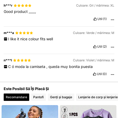
217K Urmăritori
4,82
h***r
Culoare: Gri / mărimea: XL
Good
product
,,,,,,,
Util
(1)
217K Urmăritori
4,82
m***a
Culoare: Verde / mărimea: M
I
like
it
nice
colour
fits
well
Util
(2)
n***l
Culoare: Violet / mărimea: M
C
ó
moda
la
camiseta
,
queda
muy
bonita
puesta
Util
(0)
Este Posibil Să Îți Placă Și
Recomandare
Pantofi
Genți și bagaje
Lenjerie de corp și lenjeri