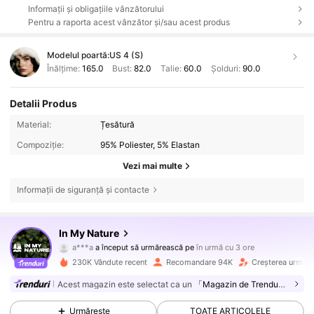
Informații și obligațiile vânzătorului
Pentru a raporta acest vânzător și/sau acest produs
Modelul poartă:
US 4 (S)
Înălțime:
165.0
Bust:
82.0
Talie:
60.0
Șolduri:
90.0
Detalii Produs
Material:
Țesătură
Compoziție:
95% Poliester, 5% Elastan
Vezi mai multe
Informații de siguranță și contacte
217K Urmăritori
4,82
In My Nature
a***a
a început să urmărească pe
în urmă cu 3 ore
h***e
navighează
217K Urmăritori
4,82
230K Vândute recent
Recomandare 94K
Creșterea urmărit
Acest magazin este selectat ca un
「Magazin de Trenduri」
217K Urmăritori
4,82
Urmărește
TOATE ARTICOLELE