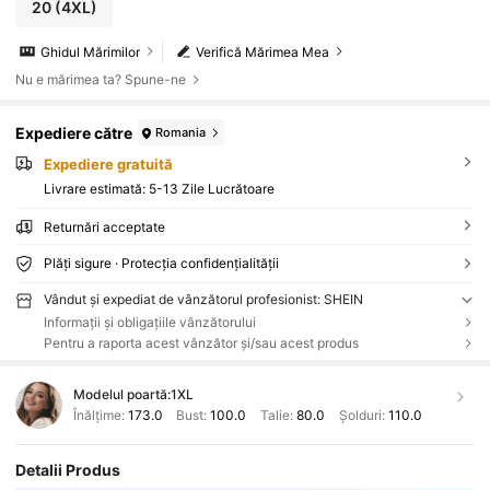
20
(4XL)
Ghidul Mărimilor
Verifică Mărimea Mea
Nu e mărimea ta? Spune-ne
Expediere către
Romania
Expediere gratuită
Livrare estimată:
5-13 Zile Lucrătoare
Returnări acceptate
Plăți sigure · Protecția confidențialității
Vândut și expediat de vânzătorul profesionist: SHEIN
Informații și obligațiile vânzătorului
Pentru a raporta acest vânzător și/sau acest produs
Modelul poartă:
1XL
Înălțime:
173.0
Bust:
100.0
Talie:
80.0
Șolduri:
110.0
Detalii Produs