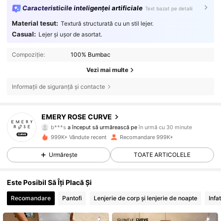
Caracteristicile inteligenței artificiale
Text bazat pe detalii
Material tesut:
Textură structurată cu un stil lejer.
Casual:
Lejer și ușor de asortat.
Compoziție:
100% Bumbac
Vezi mai multe
Informații de siguranță și contacte
1M Urmăritori
4,81
EMERY ROSE CURVE
b***s
a început să urmărească pe
în urmă cu 30 minute
m***3
navighează
999K+ Vândute recent
Recomandare 999K+
1M Urmăritori
4,81
Urmărește
TOATE ARTICOLELE
1M Urmăritori
4,81
Este Posibil Să Îți Placă Și
Recomandare
Pantofi
Lenjerie de corp și lenjerie de noapte
Infa
1M Urmăritori
4,81