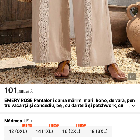
1/9
101
,49Lei
EMERY ROSE Pantaloni dama mărimi mari, boho, de vară, pen
tru vacanță și concediu, bej, cu dantelă și patchwork, cu
picior larg și buzunare, casual, pentru concert în stil cou
ntry și plajă
Mărimea
US
18 left
18 left
18 left
12
(0XL)
14
(1XL)
16
(2XL)
18
(3XL)