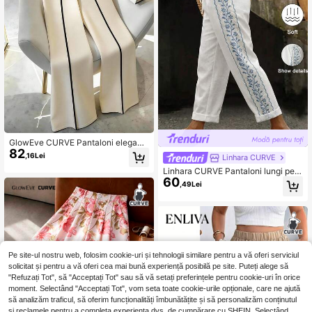
GlowEve CURVE Pantaloni eleganți
82
2 în 1 pentru femei mărimi mari, negr
,16Lei
Linhara CURVE
u și alb, semi-formali, cu suprapune
Linhara CURVE Pantaloni lungi pent
re, fermoar lateral, design colorbloc
60
ru femei, mărime mare, cu talie elast
k, pentru toamnă, primăvară și vară
,49Lei
ică și imprimeu lateral, casual, pentr
u vacanță și plajă, primăvară, vară,
toamnă, iarnă
Pe site-ul nostru web, folosim cookie-uri și tehnologii similare pentru a vă oferi serviciul
solicitat și pentru a vă oferi cea mai bună experiență posibilă pe site. Puteți alege să
"Refuzați Tot", să "Acceptați Tot" sau să vă setați preferințele pentru cookie-uri în orice
moment. Selectând "Acceptați Tot", vom seta toate cookie-urile opționale, care ne ajută
să analizăm traficul, să oferim funcționalități îmbunătățite și să personalizăm conținutul
și reclamele pentru a completa experiența dvs. de cumpărare cu SHEIN. Selectând