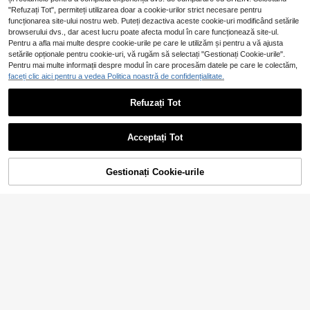
"Refuzați Tot", permiteți utilizarea doar a cookie-urilor strict necesare pentru
funcționarea site-ului nostru web. Puteți dezactiva aceste cookie-uri modificând setările
browserului dvs., dar acest lucru poate afecta modul în care funcționează site-ul.
Pentru a afla mai multe despre cookie-urile pe care le utilizăm și pentru a vă ajusta
setările opționale pentru cookie-uri, vă rugăm să selectați "Gestionați Cookie-urile".
13
Pentru mai multe informații despre modul în care procesăm datele pe care le colectăm,
GlowEve CURVE Pantaloni eleganți
faceți clic aici pentru a vedea Politica noastră de confidențialitate.
mărimă mare cu imprimeu floral și c
18 Left
uloare contrastantă, talie elastică, p
94
,49Lei
Refuzați Tot
otriviți pentru naveta zilnică, ieșiri,
Enliva
petreceri și vacanțe
Enliva Pantaloni palazzo fluenți pen
133
tru femei, mărimi mari, albastru desc
,99Lei
his, cu broderie ajurată, picior larg, s
Acceptați Tot
til boem, casual de vară pentru plaj
ă, cu imprimeu floral
Gestionați Cookie-urile
ADAUGĂ ÎN COȘ