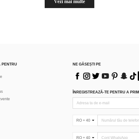
Vezi mai multe
Ă PENTRU
NE GĂSEȘTI PE
ne
us
ÎNREGISTREAZĂ-TE PENTRU A PRIMI
ecvente
RO + 40
RO + 40