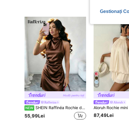
87,49Lei
Gestionați Co
36
Rafferiza
Aloruh
SHEIN Raffinéa Rochie de damă elegantă și sexy din satin maro, pentru primăvară, vară și toamnă, culoare uni, croială mulată, cu bretele halter, spate descoperit, talie strânsă, model A-line, pentru petreceri, banchete, întâlniri și navetă, stil casual elegant, glamor și minimalist, design cu efect drapat și croială slim fit
NEW
87,49Lei
55,99Lei