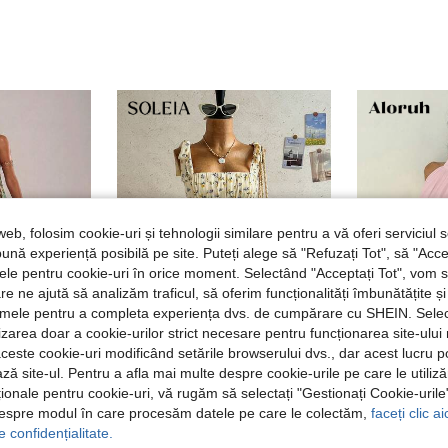
web, folosim cookie-uri și tehnologii similare pentru a vă oferi serviciul so
ună experiență posibilă pe site. Puteți alege să "Refuzați Tot", să "Acce
nțele pentru cookie-uri în orice moment. Selectând "Acceptați Tot", vom 
are ne ajută să analizăm traficul, să oferim funcționalități îmbunătățite 
lamele pentru a completa experiența dvs. de cumpărare cu SHEIN. Sele
8
20
ilizarea doar a cookie-urilor strict necesare pentru funcționarea site-ului
aceste cookie-uri modificând setările browserului dvs., dar acest lucru 
ză site-ul. Pentru a afla mai multe despre cookie-urile pe care le utiliz
E
#Rochii de vară
Alor
ționale pentru cookie-uri, vă rugăm să selectați "Gestionați Cookie-uril
SHEIN BAE Rochie mini casual de vacanță pentru femei, primăvară/vară, mov, cu bretele halter, decor metalic, spate descoperit, potrivită pentru ieșiri primăvară/toamnă, vacanță la plajă, întâlnire cu sora, petrecere la plajă, streetwear casual, festival de muzică, Y2K, rochie din satin imprimată, rochie verde florală
Soleia Rochie mini de vacanță nouă, drăguță, cu imprimeu A, tip prințesă, boemă, boho, florală romantică, vacanță, stil floral, pentru petrecere, întâlnire, Ziua Îndrăgostiților, Paște, carnaval, ceai de după-amiază, plajă, croazieră, sărbătoare în oraș
A
EU Warehouse
EU Warehouse
despre modul în care procesăm datele pe care le colectăm,
faceți clic a
în Violet Rochii mini pentru femei
în Bust pliat Rochii mini pentru femei
#5 Cele mai vândute
104,99Lei
e confidențialitate.