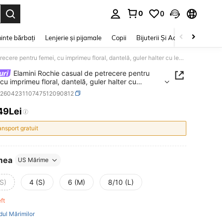
0
0
e. Press Enter to select.
inte bărbați
Lenjerie și pijamale
Copii
Bijuterii Și Accesorii
Frumu
Elamini Rochie casual de petrecere pentru femei, cu imprimeu floral, dantelă, guler halter cu legătură și volane
Elamini Rochie casual de petrecere pentru
cu imprimeu floral, dantelă, guler halter cu
ră și volane
z260423110747512090812
49Lei
ICE AND AVAILABILITY
ansport gratuit
mea
US Mărime
S)
4 (S)
6 (M)
8/10 (L)
eft
dul Mărimilor