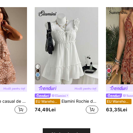
5
6
Elamini
Sunn
tificat și fluid, rochie maro, rochie casual drăguță pentru femei, ținută pentru întâlniri și petreceri
Elamini Rochie de vară dulce cu nod și volane, linie A, fără mâneci, pentru femei
S
EU Warehouse
EU Warehouse
74,49Lei
63,35Lei