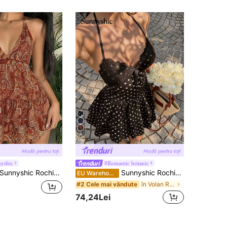
4
yshic
#Romantic britanic
unnyshic Rochie de damă casual, de vacanță, versatilă, la modă, cu imprimeu boem, fără spate, cu nod și fundă, primăvară/vară
Sunnyshic Rochie mini neagră pentru femei, cu imprimeu cu buline, de vară cu dantelă, decolteu în V, fără spate, cu legături în talie, tiv dublu cu volane, elegantă, vintage, casual, pentru vacanță, la plajă, dulce, romantică, versatilă
EU Warehouse
în Volan Rochii pentru femei
#2 Cele mai vândute
74,24Lei