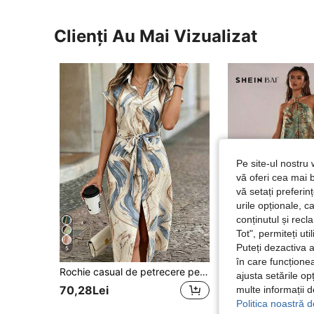
Clienți Au Mai Vizualizat
Pe site-ul nostru 
vă oferi cea mai b
vă setați preferi
urile opționale, c
conținutul și rec
Tot", permiteți ut
Puteți dezactiva 
5
în care funcționea
Rochie casual de petrecere pentru femei, lungime midi, cu blocuri de culoare, cu nasturi pe față și talie cu legătură, elegantă, pentru vacanță de vară și resort
SHEIN BA
ajusta setările op
70,28Lei
multe informații 
#3 Cele mai vândute
Politica noastră d