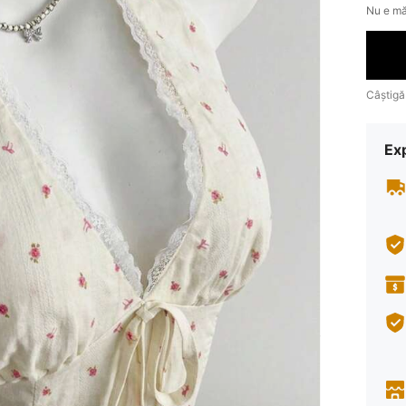
Nu e mă
Câștigă
Ex