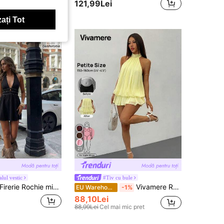
121,99Lei
ați Tot
21
alul vestic
#Tiv cu bule
rie Rochie mini neagră pentru femei, nouă, cu decolteu în V, talie strânsă cu bandă și nituri, accesoriu cu nituri, rochie scurtă sexy, rochie scurtă fără mâneci, rochie scurtă cu bretele halter și talie strânsă, elegantă, pentru navetă, întâlnire, petrecere, festival de muzică, boho, vacanță, concert, sezonul nunților, ținută de absolvire
Vivamere Rochie mini elegantă pentru femei, galben pal, cu bretele halter și legătură, rochie scurtă babydoll fluidă, stil tropical de vară, potrivită pentru petreceri, întâlniri, cocktail, Ziua Îndrăgostiților, pentru femei mici
EU Warehouse
-1%
88,10Lei
88,99Lei
Cel mai mic pret