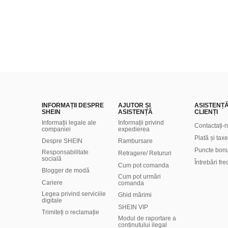
INFORMAȚII DESPRE
AJUTOR ȘI
ASISTENȚ
SHEIN
ASISTENȚĂ
CLIENȚI
Informații legale ale
Informații privind
Contactați-
companiei
expedierea
Plată și taxe
Despre SHEIN
Rambursare
Puncte bon
Responsabilitate
Retragere/ Retururi
socială
Întrebări fr
Cum pot comanda
Blogger de modă
Cum pot urmări
Cariere
comanda
Legea privind serviciile
Ghid mărimi
digitale
SHEIN VIP
Trimiteți o reclamație
Modul de raportare a
conținutului ilegal