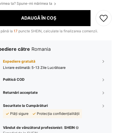
rimea ta? Spune-mi mărimea ta
ADAUGĂ ÎN COȘ
 până la
17
puncte SHEIN, calculate la finalizarea comenzii.
pediere către
Romania
Expediere gratuită
Livrare estimată:
5-13 Zile Lucrătoare
Politică COD
Returnări acceptate
Securitate la Cumpărături
Plăți sigure
Protecția confidențialității
Vândut de vânzătorul profesionist: SHEIN