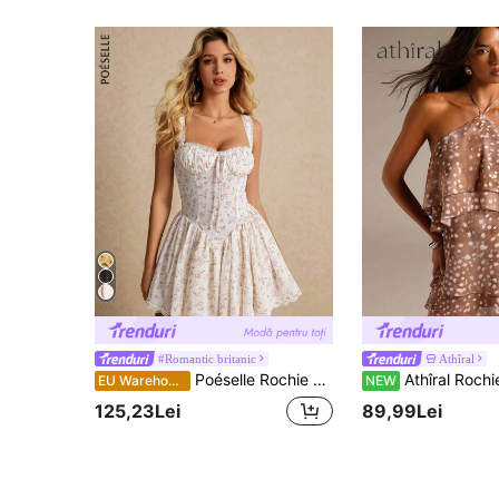
#Romantic britanic
Athîral
Poéselle Rochie de damă stil milkmaid albă și roz cu imprimeu floral, rochie scurtă de vară cottagecore pentru picnic, cu bretele cami, inserții de dantelă și volane bufante, rochie elegantă pentru petrecere și absolvire
Athîral Rochie casual de vacanță pentru femei, cu bretele halter, maro cu polcă, fără mâneci, model A-line multistra
EU Warehouse
NEW
125,23Lei
89,99Lei