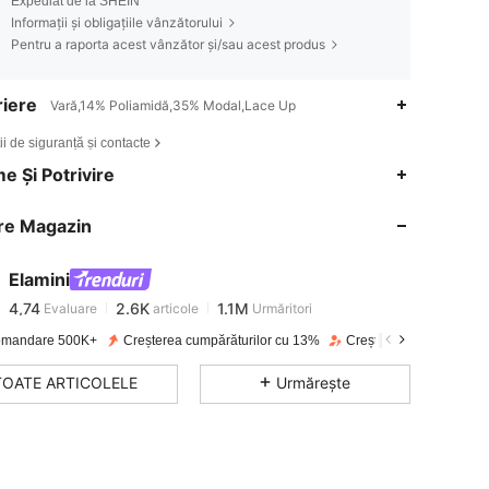
Expediat de la SHEIN
Informații și obligațiile vânzătorului
Pentru a raporta acest vânzător și/sau acest produs
iere
Vară,14% Poliamidă,35% Modal,Lace Up
ii de siguranță și contacte
e Și Potrivire
4,74
2.6K
1.1M
re Magazin
4,74
2.6K
1.1M
Elamini
4,74
2.6K
1.1M
Evaluare
articole
Urmăritori
4***4
a plătit
în urmă cu 1 zi
mandare 500K+
Creșterea cumpărăturilor cu 13%
Creșterea urmăritorilor
4,74
2.6K
1.1M
TOATE ARTICOLELE
Urmărește
4,74
2.6K
1.1M