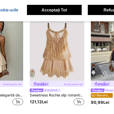
77,71Lei
okie-urile
Acceptați Tot
Refuz
7
ROMWE
#Festiv
Aloruh Rochie mini elegantă de damă, galben deschis, cu decolteu halter
Sweetness Rochie slip romantică din dantelă transparentă pentru femei, potrivită pentru vacanță
Fire
EU Warehouse
121,12Lei
90,99Lei