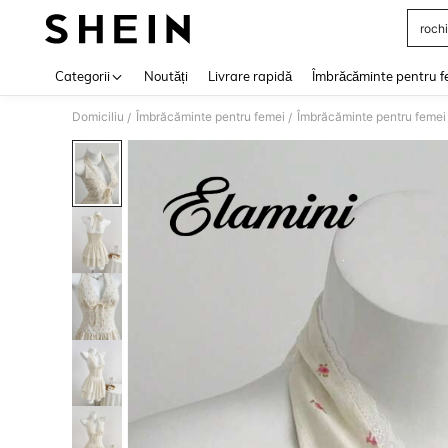
rochi
Use up 
Categorii
Noutăți
Livrare rapidă
Îmbrăcăminte pentru f
Domiciliu
Îmbrăcăminte pentru femei
Îmbrăcăminte pentru femei
/
/