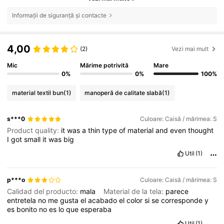
Informații de siguranță și contacte
4,00
(2)
Vezi mai mult
Mic
Mărime potrivită
Mare
0%
0%
100%
material textil bun
(1)
manoperă de calitate slabă
(1)
s***0
Culoare: Caisă / mărimea: S
Product quality:
it
was
a
thin
type
of
material
and
even
thought
I
got
small
it
was
big
Util
(1)
p***o
Culoare: Caisă / mărimea: S
Calidad del producto:
mala
Material de la tela:
parece
entretela
no
me
gusta
el
acabado
el
color
si
se
corresponde
y
es
bonito
no
es
lo
que
esperaba
Util
(1)