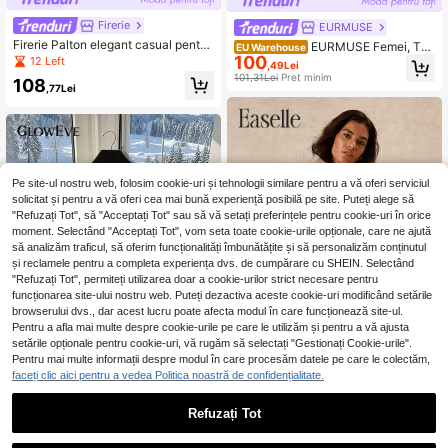
Firerie
EURMUSE
Firerie Palton elegant casual pentru
EURMUSE Femei, Toa
EU Warehouse
femei, cu talie și curea, cu bordură
100
mnă, Lungime normală, Buzunar, Na
12 Left
,49Lei
contrastantă, toamnă-iarnă, pentru
sture cu capsă, Aspect de catifea,
101,31Lei
Preț minim
108
întoarcerea la școală/profesoare/af
Casual, Ținută zilnică
,77Lei
aceri
Pe site-ul nostru web, folosim cookie-uri și tehnologii similare pentru a vă oferi serviciul
solicitat și pentru a vă oferi cea mai bună experiență posibilă pe site. Puteți alege să
"Refuzați Tot", să "Acceptați Tot" sau să vă setați preferințele pentru cookie-uri în orice
moment. Selectând "Acceptați Tot", vom seta toate cookie-urile opționale, care ne ajută
să analizăm traficul, să oferim funcționalități îmbunătățite și să personalizăm conținutul
și reclamele pentru a completa experiența dvs. de cumpărare cu SHEIN. Selectând
"Refuzați Tot", permiteți utilizarea doar a cookie-urilor strict necesare pentru
funcționarea site-ului nostru web. Puteți dezactiva aceste cookie-uri modificând setările
browserului dvs., dar acest lucru poate afecta modul în care funcționează site-ul.
Pentru a afla mai multe despre cookie-urile pe care le utilizăm și pentru a vă ajusta
setările opționale pentru cookie-uri, vă rugăm să selectați "Gestionați Cookie-urile".
Pentru mai multe informații despre modul în care procesăm datele pe care le colectăm,
faceți clic aici pentru a vedea Politica noastră de confidențialitate.
Easelle
Refuzați Tot
GlowEve Palton cu detaliu solid cu
Easelle Palton lung stil trench, vinta
nasturi
4 Left
ge elegant, boem francez, cu talie s
85
,49Lei
trânsă și guler înalt, ciocolatiu, pent