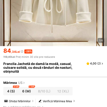
1/6
84
-28%
,34Lei
118,49Lei
Preț minim 30 zile pre-reducere
Franclia Jachetă de damă la modă, casual,
4,00
(
2
)
culoare solidă, cu două rânduri de nasturi,
obișnuită
Mărimea
US
4 left
1 left
4
(S)
6
(M)
8/10
(L)
12
(XL)
Ghidul Mărimilor
Verifică Mărimea Mea