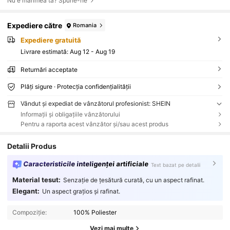
Nu e mărimea ta? Spune-ne
Expediere către
Romania
Expediere gratuită
Livrare estimată:
Aug 12 - Aug 19
Returnări acceptate
Plăți sigure · Protecția confidențialității
Vândut și expediat de vânzătorul profesionist: SHEIN
Informații și obligațiile vânzătorului
Pentru a raporta acest vânzător și/sau acest produs
Detalii Produs
Caracteristicile inteligenței artificiale
Text bazat pe detalii
Material tesut:
Senzație de țesătură curată, cu un aspect rafinat.
Elegant:
Un aspect grațios și rafinat.
Compoziție:
100% Poliester
Vezi mai multe