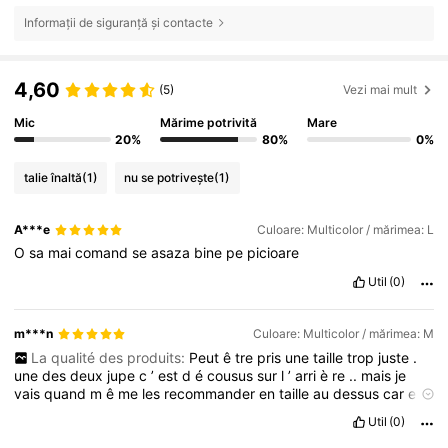
Informații de siguranță și contacte
4,60
(5)
Vezi mai mult
Mic
Mărime potrivită
Mare
20%
80%
0%
talie înaltă
(1)
nu se potrivește
(1)
A***e
Culoare: Multicolor / mărimea: L
O
sa
mai
comand
se
asaza
bine
pe
picioare
Util
(0)
m***n
Culoare: Multicolor / mărimea: M
La qualité des produits:
Peut
ê
tre
pris
une
taille
trop
juste
.
une
des
deux
jupe
c
’
est
d
é
cousus
sur
l
’
arri
è
re
..
mais
je
vais
quand
m
ê
me
les
recommander
en
taille
au
dessus
car
elle
sont
l
é
g
è
re
et
le
rendu
et
tr
è
s
sympa
Fidèle aux images
Util
(0)
du produit:
Magnifique
!!!!
Les
jupes
sont
vraiment
tr
è
s
jolie
,
elle
sert
à
la
taille
Adapter:
La
jupe
es
plut
ô
t
taille
haute
,
la