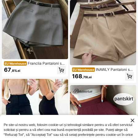
1.6M Urmăritori
4,72
Franclia Pantaloni scu
EU Warehouse
rți casual pentru femei, la modă, ver
67
INAWLY Pantaloni scu
EU Warehouse
,81Lei
satili, material moale, talie strânsă c
rți casual pentru femei, negri, albi, c
168
u curea, potriviți pentru primăvară,
,79Lei
afea și gri, potriviți pentru afaceri și
vară, toamnă și iarnă
naveta (fără curea)
Pe site-ul nostru web, folosim cookie-uri și tehnologii similare pentru a vă oferi serviciul
solicitat și pentru a vă oferi cea mai bună experiență posibilă pe site. Puteți alege să
"Refuzați Tot", să "Acceptați Tot" sau să vă setați preferințele pentru cookie-uri în orice