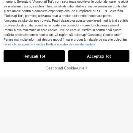
moment. Selectând "Acceptați Tot", vom seta toate cookie-urile opționale, care ne ajută
să analizăm traficul, să oferim funcționalități îmbunătățite și să personalizăm conținutul
și reclamele pentru a completa experiența dvs. de cumpărare cu SHEIN. Selectând
"Refuzați Tot", permiteți utilizarea doar a cookie-urilor strict necesare pentru
funcționarea site-ului nostru web. Puteți dezactiva aceste cookie-uri modificând setările
24
browserului dvs., dar acest lucru poate afecta modul în care funcționează site-ul.
Pentru a afla mai multe despre cookie-urile pe care le utilizăm și pentru a vă ajusta
Pantaloni largi pentru femei, c
NEW
setările opționale pentru cookie-uri, vă rugăm să selectați "Gestionați Cookie-urile".
u buzunar, casual, versatili, de culo
96
Pariaura
,65Lei
Pentru mai multe informații despre modul în care procesăm datele pe care le colectăm,
are solidă, pentru purtare zilnică
SHEIN PariChic Fustă
faceți clic aici pentru a vedea Politica noastră de confidențialitate.
EU Warehouse
73
de vară casual cu talie înaltă, plisat
,05Lei
-2%
ă, culoare solidă
75,23Lei
Preț minim
Refuzați Tot
Acceptați Tot
Gestionați Cookie-urile
ADAUGĂ ÎN COȘ