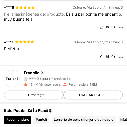
couleur
es
tr
è
s
jolie
y***8
Culoare: Multicolor / mărimea: S
Fiel a las imágenes del producto:
Es
s
ú
per
bonita
me
encant
ó,
muy
buena
tela
Util
(0)
e***1
Culoare: Multicolor / mărimea: S
Perfetta
Util
(0)
Franclia
1.6M Urmăritori
4,72
w***9
a plătit
în urmă cu 1 zi
13.4M Vândute recent
Recomandare 4.8M
1.6M Urmăritori
4,72
Urmărește
TOATE ARTICOLELE
Este Posibil Să Îți Placă Și
1.6M Urmăritori
4,72
Recomandare
Pantofi
Lenjerie de corp și lenjerie de noapte
Infa