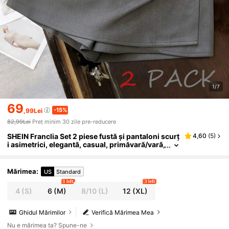
1/7
69
-15%
,99Lei
82,99Lei
Preț minim 30 zile pre-reducere
SHEIN Franclia Set 2 piese fustă și pantaloni scurț
4,60
(
5
)
i asimetrici, elegantă, casual, primăvară/vară,
ușoară, confortabilă, înfășurată, asimetrică,
gri închis și alb, pantaloni scurți, fuste mini pentr
u femei, fuste coreene, fuste pentru femei, talie în
Mărimea
:
US
Standard
altă, seturi fustă-short, pantaloni culotte, fustă-s
1 left
3 left
hort pentru femei, fustă pentru birou, pantaloni s
4
(S)
6
(M)
8/10
(L)
12
(XL)
curți, haine de lucru pentru femei pentru birou, fu
stă de lână Hakama, fuste pentru femei, fuste sim
ple, fuste pentru femei
Ghidul Mărimilor
Verifică Mărimea Mea
Nu e mărimea ta? Spune-ne