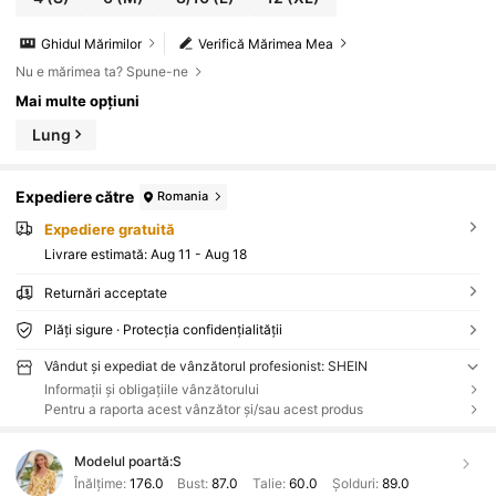
Ghidul Mărimilor
Verifică Mărimea Mea
Nu e mărimea ta? Spune-ne
Mai multe opțiuni
Lung
Expediere către
Romania
Expediere gratuită
Livrare estimată:
Aug 11 - Aug 18
Returnări acceptate
Plăți sigure · Protecția confidențialității
Vândut și expediat de vânzătorul profesionist: SHEIN
Informații și obligațiile vânzătorului
Pentru a raporta acest vânzător și/sau acest produs
Modelul poartă:
S
Înălțime:
176.0
Bust:
87.0
Talie:
60.0
Șolduri:
89.0