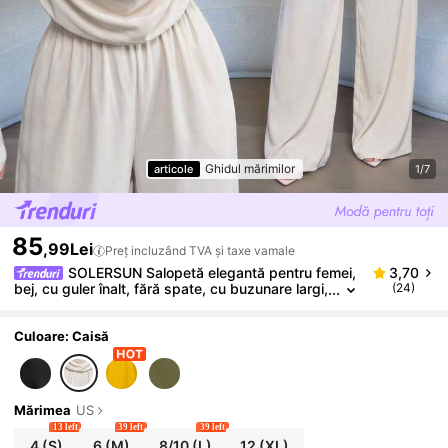
Ghidul mărimilor
articole
1/7
85
,99Lei
Preț incluzând TVA și taxe vamale
SOLERSUN Salopetă elegantă pentru femei,
3,70
bej, cu guler înalt, fără spate, cu buzunare largi,
(24)
potrivită pentru birou și afaceri
Culoare: Caisă
Mărimea
US
13 left
39 left
39 left
4
(S)
6
(M)
8/10
(L)
12
(XL)