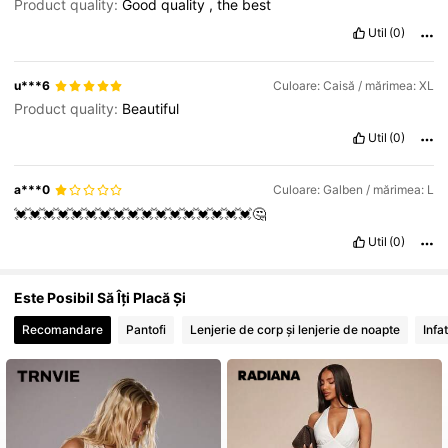
Product quality:
Good
quality
,
the
best
Util
(0)
626K Urmăritori
4,80
u***6
Culoare: Caisă / mărimea: XL
Product quality:
Beautiful
Util
(0)
a***0
Culoare: Galben / mărimea: L
💓💓💓💓💓💓💓💓💓💓💓💓💓💓💓💓💓🤔
Util
(0)
Este Posibil Să Îți Placă Și
Recomandare
Pantofi
Lenjerie de corp și lenjerie de noapte
Infa