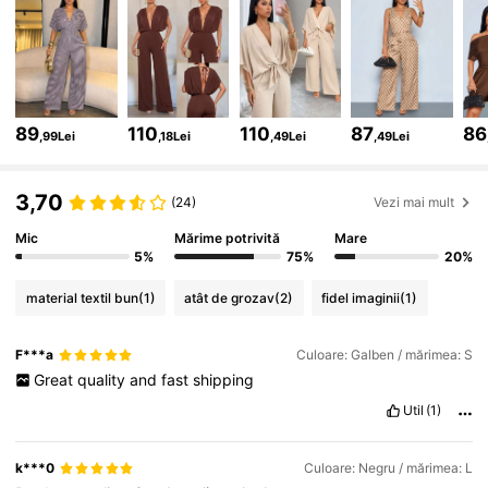
626K Urmăritori
4,80
626K Urmăritori
4,80
89
110
110
87
86
,99Lei
,18Lei
,49Lei
,49Lei
626K Urmăritori
4,80
3,70
(24)
Vezi mai mult
626K Urmăritori
4,80
Mic
Mărime potrivită
Mare
5%
75%
20%
material textil bun
(1)
atât de grozav
(2)
fidel imaginii
(1)
626K Urmăritori
4,80
F***a
Culoare: Galben / mărimea: S
Great
quality
and
fast
shipping
626K Urmăritori
4,80
Util
(1)
626K Urmăritori
4,80
k***0
Culoare: Negru / mărimea: L