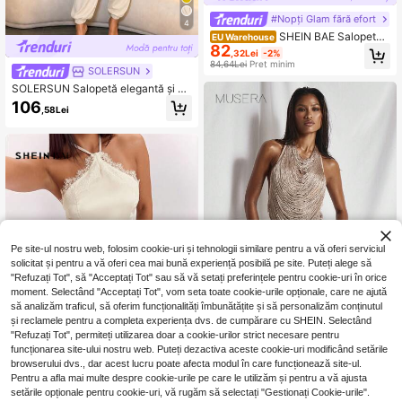
#Nopți Glam fără efort
4
SHEIN BAE Salopetă s
EU Warehouse
82
trâmtă de petrecere de vară, seduc
,32Lei
-2%
ătoare, maro cafea, cu decolteu ad
84,64Lei
Preț minim
SOLERSUN
ânc în V și nod, pentru vacanță la pl
ajă, club de noapte, cocktail, conce
SOLERSUN Salopetă elegantă și se
rt și festival de muzică, pentru feme
xy pentru femei, cu decolteu adânc
106
,58Lei
i
în V, talie definită, crânguri înguste,
detaliu cu cataramă, bretele halter,
spate la vedere, model harem, cu b
uzunare laterale, salopetă chic de p
lajă, salopetă sexy halter cu decolte
u adânc în V și spate la vedere, pies
ă unică sexy pentru club, vacanțe p
e insulă și petreceri
Pe site-ul nostru web, folosim cookie-uri și tehnologii similare pentru a vă oferi serviciul
solicitat și pentru a vă oferi cea mai bună experiență posibilă pe site. Puteți alege să
"Refuzați Tot", să "Acceptați Tot" sau să vă setați preferințele pentru cookie-uri în orice
moment. Selectând "Acceptați Tot", vom seta toate cookie-urile opționale, care ne ajută
11
să analizăm traficul, să oferim funcționalități îmbunătățite și să personalizăm conținutul
și reclamele pentru a completa experiența dvs. de cumpărare cu SHEIN. Selectând
"Refuzați Tot", permiteți utilizarea doar a cookie-urilor strict necesare pentru
funcționarea site-ului nostru web. Puteți dezactiva aceste cookie-uri modificând setările
MUSERA
15
browserului dvs., dar acest lucru poate afecta modul în care funcționează site-ul.
MUSERA Top înalt, cu
EU Warehouse
Pentru a afla mai multe despre cookie-urile pe care le utilizăm și pentru a vă ajusta
guler înalt, drapat, cu franjuri, spate
#3 Cele mai vândute
în Noapte în oraș Topuri pentru femei
setările opționale pentru cookie-uri, vă rugăm să selectați "Gestionați Cookie-urile".
deschis, mulat, drăguț, sexy, pentru