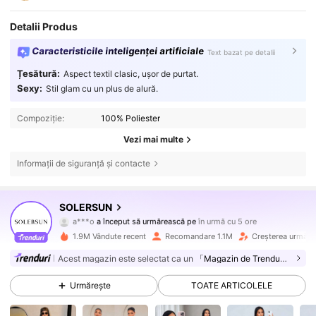
Detalii Produs
Caracteristicile inteligenței artificiale
Text bazat pe detalii
Țesătură:
Aspect textil clasic, ușor de purtat.
Sexy:
Stil glam cu un plus de alură.
Compoziție:
100% Poliester
Vezi mai multe
Informații de siguranță și contacte
626K Urmăritori
4,80
SOLERSUN
a***o
a început să urmărească pe
în urmă cu 5 ore
T***e
navighează
626K Urmăritori
4,80
1.9M Vândute recent
Recomandare 1.1M
Creșterea urmărit
Acest magazin este selectat ca un
「Magazin de Trenduri」
626K Urmăritori
4,80
Urmărește
TOATE ARTICOLELE