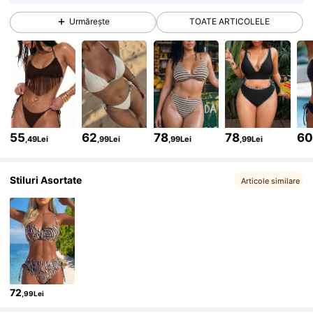
Urmărește
TOATE ARTICOLELE
598K Urmăritori
4,83
598K Urmăritori
4,83
598K Urmăritori
4,83
55
62
78
78
6
,49Lei
,99Lei
,99Lei
,99Lei
598K Urmăritori
4,83
Stiluri Asortate
Articole similare
598K Urmăritori
4,83
598K Urmăritori
4,83
72
,99Lei