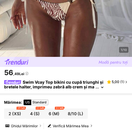
1/10
56
,49Lei
Swim Vcay Top bikini cu cupă triunghi și
5,00
(
1
)
bretele halter, imprimeu zebră alb crem și ma
ro, stil boem sălbatic, cu detalii din mărgele, ș
nur la spate și șnururi laterale, pentru vacanță de
vară, insulă, festival de muzică, junglă, petrecere
Mărimea
:
US
Standard
pe plajă, casual, exotic, relaxat, textură naturală, v
19 left
13 left
11 left
intage, pentru tinerete energică, hot, îndrăzneț, în
2
(XS)
4
(S)
6
(M)
8/10
(L)
crezător, vibrant, photogenic
Ghidul Mărimilor
Verifică Mărimea Mea