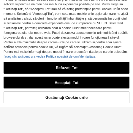
solicitat și pentru a vă oferi cea mai bună experiență posibilă pe site. Puteți alege să
"Refuzați Tot", să "Acceptați Tot" sau să vă setați preferințele pentru cookie-uri în orice
moment. Selectând "Acceptați Tot", vom seta toate cookie-urile opționale, care ne ajută
să analizăm traficul, să oferim funcționalități îmbunătățite și să personalizăm conținutul
și reclamele pentru a completa experiența dvs. de cumpărare cu SHEIN. Selectând
"Refuzați Tot", permiteți utilizarea doar a cookie-urilor strict necesare pentru
funcționarea site-ului nostru web. Puteți dezactiva aceste cookie-uri modificând setările
browserului dvs., dar acest lucru poate afecta modul în care funcționează site-ul.
Pentru a afla mai multe despre cookie-urile pe care le utilizăm și pentru a vă ajusta
setările opționale pentru cookie-uri, vă rugăm să selectați "Gestionați Cookie-urile".
Pentru mai multe informații despre modul în care procesăm datele pe care le colectăm,
faceți clic aici pentru a vedea Politica noastră de confidențialitate.
4
Set bikini elegant pentru femei, cu b
Refuzați Tot
#Talie înaltă de vară
56
retele subțiri, elasticitate ridicată, s
,78Lei
-3%
Swim Mod Set de bikini cu imprime
pate descoperit, cu cataramă, în do
58,61Lei
Preț minim
u peste tot, pentru vacanță de vară,
58
uă culori, maro, pentru vacanță, plaj
,99Lei
pe plajă
Acceptați Tot
ă și vară, ținută de resort
Gestionați Cookie-urile
ADAUGĂ ÎN COȘ