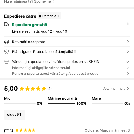
Nu e mărimea ta? Spune-ne
Expediere către
Romania
Expediere gratuită
Livrare estimată:
Aug 12 - Aug 19
Returnări acceptate
Plăți sigure · Protecția confidențialității
Vândut și expediat de vânzătorul profesionist: SHEIN
Informații și obligațiile vânzătorului
Pentru a raporta acest vânzător și/sau acest produs
5,00
(1)
Vezi mai mult
Mic
Mărime potrivită
Mare
0%
100%
0%
ciudat
(1)
j***2
Culoare: Maro / mărimea: S