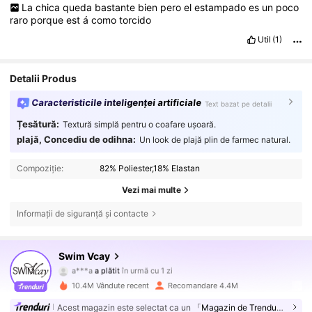
La
chica
queda
bastante
bien
pero
el
estampado
es
un
poco
raro
porque
est
á
como
torcido
Util
(1)
Detalii Produs
Caracteristicile inteligenței artificiale
Text bazat pe detalii
Țesătură:
Textură simplă pentru o coafare ușoară.
plajă, Concediu de odihna:
Un look de plajă plin de farmec natural.
Compoziție:
82% Poliester,18% Elastan
Vezi mai multe
Informații de siguranță și contacte
Swim Vcay
598K Urmăritori
4,83
a***a
a plătit
în urmă cu 1 zi
e***a
a început să urmărească pe
în urmă cu 5 ore
10.4M Vândute recent
Recomandare 4.4M
598K Urmăritori
4,83
Acest magazin este selectat ca un
「Magazin de Trenduri」