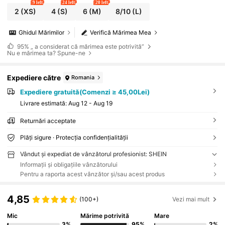
9 left
24 left
20 left
2
(XS)
4
(S)
6
(M)
8/10
(L)
Ghidul Mărimilor
Verifică Mărimea Mea
95%
„ a considerat că mărimea este potrivită”
Nu e mărimea ta? Spune-ne
Expediere către
Romania
Expediere gratuită(Comenzi ≥ 45,00Lei)
Livrare estimată:
Aug 12 - Aug 19
Returnări acceptate
Plăți sigure · Protecția confidențialității
Vândut și expediat de vânzătorul profesionist: SHEIN
Informații și obligațiile vânzătorului
Pentru a raporta acest vânzător și/sau acest produs
4,85
(100+)
Vezi mai mult
Mic
Mărime potrivită
Mare
3%
95%
2%