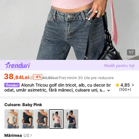
1/7
38
,84Lei
-4%
40,60Lei
Preț minim 30 zile pre-reducere
Aloruh Tricou golf din tricot, alb, cu decor br
4,85
odat, umăr asimetric, fără mâneci, culoare uni, s
(100+)
exy, pentru vară
Culoare: Baby Pink
Mărimea
US