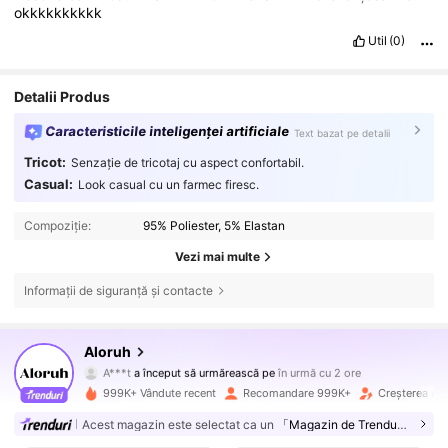
okkkkkkkkkk
Util
(0)
Detalii Produs
Caracteristicile inteligenței artificiale
Text bazat pe detalii
Tricot:
Senzație de tricotaj cu aspect confortabil.
Casual:
Look casual cu un farmec firesc.
Compoziție:
95% Poliester, 5% Elastan
Vezi mai multe
Informații de siguranță și contacte
2.6M Urmăritori
4,77
Aloruh
A***t
a început să urmărească pe
în urmă cu 2 ore
4***4
navighează
2.6M Urmăritori
4,77
999K+ Vândute recent
Recomandare 999K+
Creșterea urm
Acest magazin este selectat ca un
「Magazin de Trenduri」