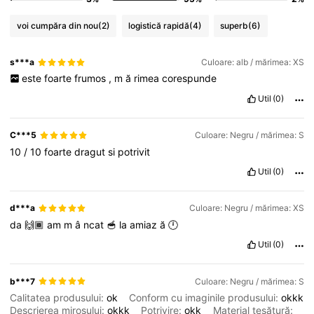
voi cumpăra din nou
(2)
logistică rapidă
(4)
superb
(6)
s***a
Culoare: alb / mărimea: XS
este
foarte
frumos
,
m
ă
rimea
corespunde
Util
(0)
C***5
Culoare: Negru / mărimea: S
10
/
10
foarte
dragut
si
potrivit
Util
(0)
d***a
Culoare: Negru / mărimea: XS
da
🙌🏾
am
m
â
ncat
🥣
la
amiaz
ă
🕛
Util
(0)
b***7
Culoare: Negru / mărimea: S
Calitatea produsului:
ok
Conform cu imaginile produsului:
okkk
Descrierea mirosului:
okkk
Potrivire:
okk
Material țesătură: