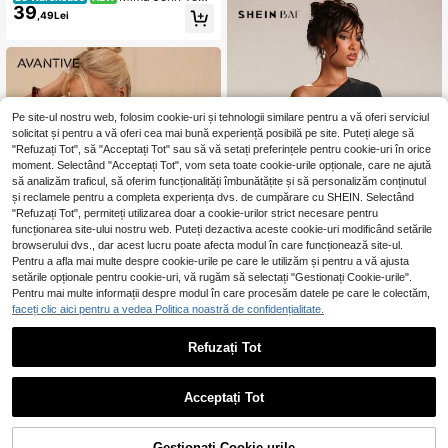
39
elegant de vară cu buline, model ha
,49Lei
lter, pentru femei, top scurt, transpar
ent, din plasă, cu eșarfă tip choker, ț
inute de vacanță la plajă, petrecere,
festival, topuri de vară cu buline alb
-negru pentru femei, topuri de vară
pentru femei, bluze casual pentru fe
mei, haine de vară, ținute de vară p
Pe site-ul nostru web, folosim cookie-uri și tehnologii similare pentru a vă oferi serviciul
entru femei, topuri Y2K
solicitat și pentru a vă oferi cea mai bună experiență posibilă pe site. Puteți alege să
"Refuzați Tot", să "Acceptați Tot" sau să vă setați preferințele pentru cookie-uri în orice
moment. Selectând "Acceptați Tot", vom seta toate cookie-urile opționale, care ne ajută
să analizăm traficul, să oferim funcționalități îmbunătățite și să personalizăm conținutul
și reclamele pentru a completa experiența dvs. de cumpărare cu SHEIN. Selectând
"Refuzați Tot", permiteți utilizarea doar a cookie-urilor strict necesare pentru
funcționarea site-ului nostru web. Puteți dezactiva aceste cookie-uri modificând setările
27
browserului dvs., dar acest lucru poate afecta modul în care funcționează site-ul.
Pentru a afla mai multe despre cookie-urile pe care le utilizăm și pentru a vă ajusta
setările opționale pentru cookie-uri, vă rugăm să selectați "Gestionați Cookie-urile".
SHEIN BAE
Pentru mai multe informații despre modul în care procesăm datele pe care le colectăm,
16
faceți clic aici pentru a vedea Politica noastră de confidențialitate.
SHEIN BAE Tricou da
EU Warehouse
48
mă alb casual, culoare solidă, cu tiv
,50Lei
asimetric, din dantelă, model patch
Refuzați Tot
Avantive
work, potrivit pentru purtare în strat
uri primăvară/vară, ținută casual zil
Avantive Top de vară
EU Warehouse
48
nică, cumpărături, serviciu, naveta,
pentru femei cu dungi, stil boho pen
,01Lei
topuri de vară, topuri asimetrice cu
tru festival de muzică, Y2K anii '90,
Acceptați Tot
umeri
western, bodycon chic, casual retro
streetwear, vintage pentru rave part
y
Gestionați Cookie-urile