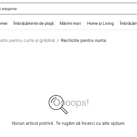
i elegante
and down arrow keys to navigate search Căutare recentă and Descoperire Căutar
emei
Îmbrăcăminte de plajă
Mărimi mari
Home și Living
Îmbrăcăm
stiv pentru curte și grădină
Rechizite pentru nunta
/
Niciun articol potrivit. Te rugăm să încerci cu alte opțiuni.