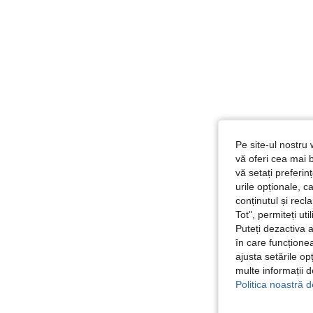
Pe site-ul nostru 
vă oferi cea mai b
vă setați preferi
urile opționale, c
conținutul și rec
Tot", permiteți ut
Puteți dezactiva 
în care funcționea
ajusta setările op
multe informații 
Politica noastră d