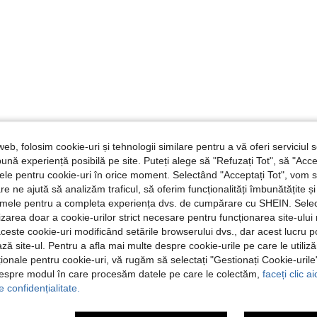
web, folosim cookie-uri și tehnologii similare pentru a vă oferi serviciul so
ună experiență posibilă pe site. Puteți alege să "Refuzați Tot", să "Acce
nțele pentru cookie-uri în orice moment. Selectând "Acceptați Tot", vom 
are ne ajută să analizăm traficul, să oferim funcționalități îmbunătățite 
lamele pentru a completa experiența dvs. de cumpărare cu SHEIN. Sele
ilizarea doar a cookie-urilor strict necesare pentru funcționarea site-ului
aceste cookie-uri modificând setările browserului dvs., dar acest lucru 
ză site-ul. Pentru a afla mai multe despre cookie-urile pe care le utiliz
ționale pentru cookie-uri, vă rugăm să selectați "Gestionați Cookie-uril
despre modul în care procesăm datele pe care le colectăm,
faceți clic a
e confidențialitate.