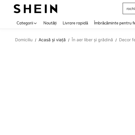
rochi
Use up 
Categorii
Noutăți
Livrare rapidă
Îmbrăcăminte pentru f
Domiciliu
Acasă și viață
În aer liber și grădină
Decor fe
/
/
/