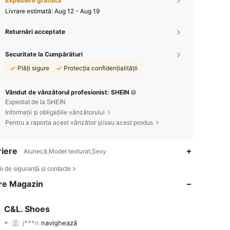
Expediere gratuită
Livrare estimată:
Aug 12 - Aug 19
Returnări acceptate
Securitate la Cumpărături
Plăți sigure
Protecția confidențialității
Vândut de vânzătorul profesionist: SHEIN
Expediat de la SHEIN
Informații și obligațiile vânzătorului
Pentru a raporta acest vânzător și/sau acest produs
iere
Alunecă,Model texturat,Sexy
4,90
1K
2.1K
ii de siguranță și contacte
4,90
1K
2.1K
re Magazin
4,90
1K
2.1K
C&L. Shoes
j***n
navighează
4,90
1K
2.1K
Evaluare
articole
Urmăritori