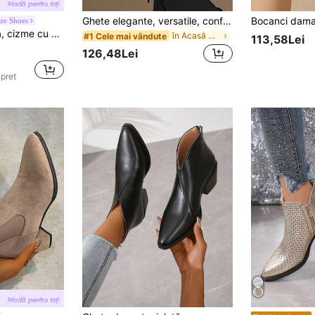
Ghete elegante, versatile, confortabile, pentru femei, la modă, toamnă/iarnă, cu vârf ascuțit, cu placă metalică, cu fermoar la spate, minimaliste, pentru gleznă
ze Shoes
tru femei, cizme la gleznă, atractive pentru petreceri
în Acasă Cizme de moda pentru femei
#1 Cele mai vândute
113,58Lei
126,48Lei
 pret