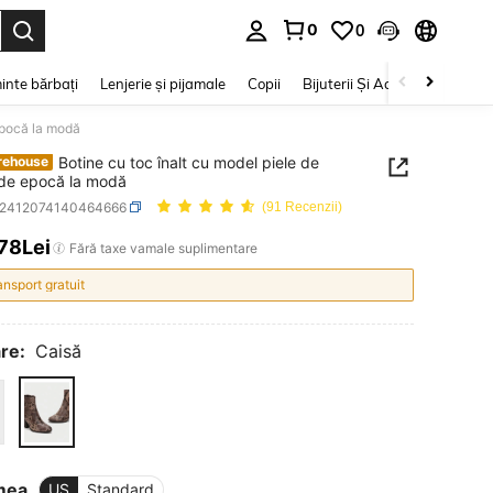
0
0
e. Press Enter to select.
inte bărbați
Lenjerie și pijamale
Copii
Bijuterii Și Accesorii
Frumu
epocă la modă
Botine cu toc înalt cu model piele de
rehouse
de epocă la modă
x2412074140464666
(91 Recenzii)
,78Lei
ICE AND AVAILABILITY
Fără taxe vamale suplimentare
ansport gratuit
re:
Caisă
mea
US
Standard