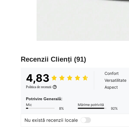
Recenzii Clienți
(91)
Confort
4,83
Versatilitate
Aspect
Politica de recenzii
Potrivire Generală:
Mic
Mărime potrivită
8%
92%
Nu există recenzii locale