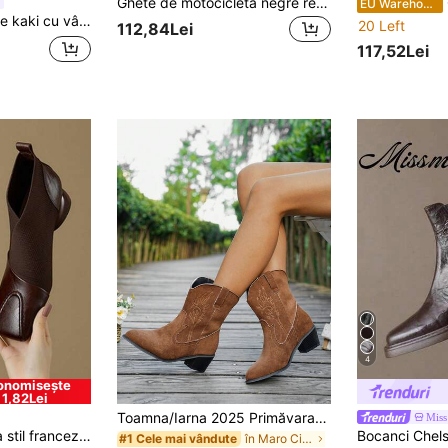
Ghete de motocicletă negre retro în stil britanic de toamnă/iarnă pentru femei, primăvară și toamnă, cu toc mediu, vârf ascuțit, ghete groase sau groase la gleznă
G
EU Warehouse
toc gros, cizme de iarnă versatile, ghete confortabile, mărime mică până la jumătate, cizme pentru femei
20 Left
112,84Lei
117,52Lei
4
onomisește
1,82Lei
Toamna/Iarna 2025 Primăvara/Toamna Nou Modă în Aer Liber Broderie Patchwork Ghete Slip-On Ghete Western Ghete pentru femei, Ghete de cowboy
Miss
ler tricotat, elastic, cu căptușeală termică, pentru primăvară/toamnă
în Maro Cizme de modă pentru femei
#1 Cele mai vândute