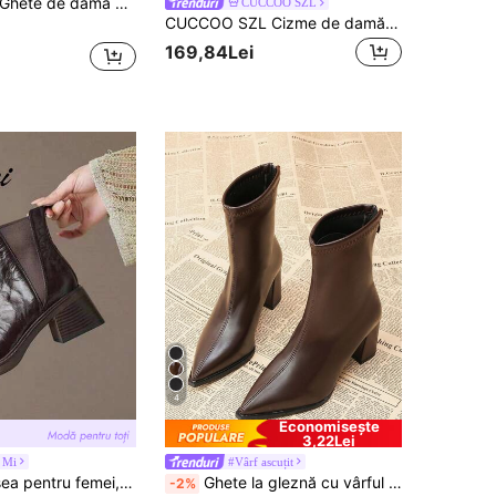
hete de damă cu design scobit, fermoar lateral, cizme Chelsea la modă, unice
CUCCOO SZL
CUCCOO SZL Cizme de damă cu toc înalt și fermoar lateral, model piele de șarpe, la modă, până la genunchi
169,84Lei
4
Economisește
3,22Lei
 Mi
#Vârf ascuțit
Bocanci Chelsea pentru femei, cu toc gros, stil vintage francez, vârf pătrat, căptușiți termic, cu toc înalt, elastici, slim, pentru gleznă
Ghete la gleznă cu vârful ascuțit și toc gros, tocuri înalte, din piele maro, de înaltă calitate, slim fit, cu fermoar la spate, toamna/iarna 2025
-2%