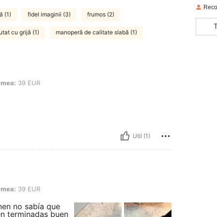
Reco
ă (1)
fidel imaginii (3)
frumos (2)
utat cu grijă (1)
manoperă de calitate slabă (1)
UR
imea:
39 EUR
Util (1)
UR
imea:
39 EUR
nen no sabía que
en terminadas buen