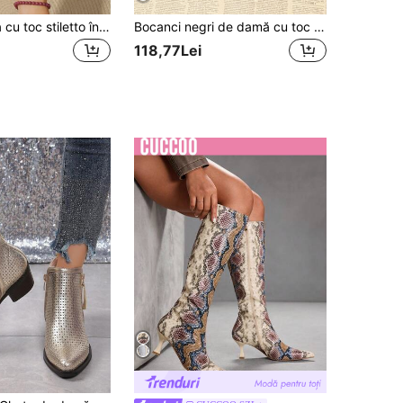
Bocanci dama cu toc stiletto înalt, din piele întoarsă, cu imprimeu leopard, croială slim elastică, vârf ascuțit, tija scurtă și fermoar în spate, stil sexy european și american, pentru toamnă/iarnă, petreceri, întâlniri și navetă
Bocanci negri de damă cu toc gros, eleganți și la modă, din piele ecologică tricotată cu model de crocodil, casual, potriviți pentru viața de zi cu zi, bocanci retro din piele PU și material textil
118,77Lei