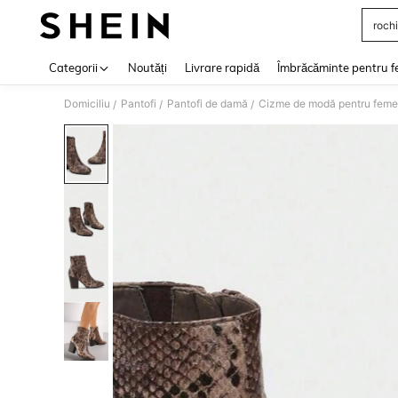
rochi
Use up 
Categorii
Noutăți
Livrare rapidă
Îmbrăcăminte pentru f
Domiciliu
Pantofi
Pantofi de damă
Cizme de modă pentru feme
/
/
/