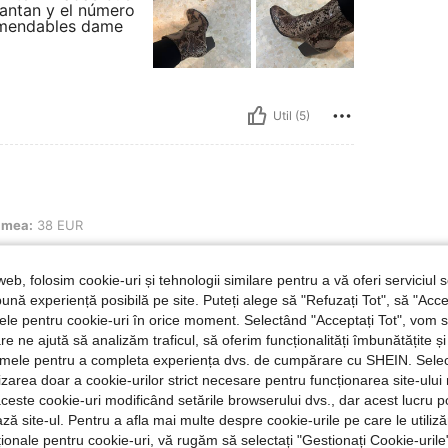
cantan y el número
omendables dame
Util (5)
UR
imea:
38 EUR
 se observa en el anuncio. Me ha
 esperaba seguro lo volveré a
web, folosim cookie-uri și tehnologii similare pentru a vă oferi serviciul so
 excelente. Lo recomiendo cien
ună experiență posibilă pe site. Puteți alege să "Refuzați Tot", să "Acce
describe en el producto anunciado
nțele pentru cookie-uri în orice moment. Selectând "Acceptați Tot", vom 
general todo es conforme lo
are ne ajută să analizăm traficul, să oferim funcționalități îmbunătățite 
lamele pentru a completa experiența dvs. de cumpărare cu SHEIN. Sele
ilizarea doar a cookie-urilor strict necesare pentru funcționarea site-ului
aceste cookie-uri modificând setările browserului dvs., dar acest lucru 
Util (4)
ză site-ul. Pentru a afla mai multe despre cookie-urile pe care le utiliz
ționale pentru cookie-uri, vă rugăm să selectați "Gestionați Cookie-uril