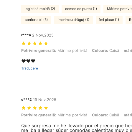
logistică rapidă (2)
comod de purtat (1)
Mărime potrivit
confortabil (5)
imprimeu drăguț (1)
îmi place (1)
R
r***a
2 Nov,2025
Potrivire generală: Mărime potrivită, Culoare: Caisă, mărimea: 39 E
Potrivire generală:
Mărime potrivită
Culoare:
Caisă
măr
❤️❤️❤️
Traducere
e***2
19 Nov,2025
Potrivire generală: Mărime potrivită, Culoare: Caisă, mărimea: 39 E
Potrivire generală:
Mărime potrivită
Culoare:
Caisă
măr
Que sorpresa me he llevado por el precio que tie
me iba a llegar súper cómodas calentitas muy bi