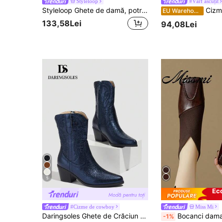
Styleloop
#Vârf ascuțit
Styleloop Ghete de damă, potrivite pentru vacanță, stil boho, retro american, boem, stil western, festivaluri de muzică, petreceri, Crăciun, Halloween
Cizme kaki cu vârful ascuțit pentru femei, 
EU Warehouse
133,58Lei
94,08Lei
5
Ec
#Cizme de cowboy
Miss Mi
Daringsoles Ghete de Crăciun pentru femei, cu vârful ascuțit și toc înalt, în stil western
Bocanci dama stil francez, cu decolteu adânc, vârf pătrat, toc mediu gros, gu
-1%