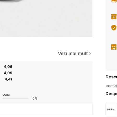
Vezi mai mult
4,06
4,09
Descr
4,41
Informaț
Desp
Mare
0%