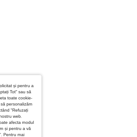
licitat și pentru a
ptați Tot" sau să
seta toate cookie-
și să personalizăm
ctând "Refuzați
 nostru web.
poate afecta modul
ăm și pentru a vă
e". Pentru mai