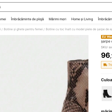
i
and down arrow keys to navigate search Căutare recentă and Descoperire Căutar
emei
Îmbrăcăminte de plajă
Mărimi mari
Home și Living
Îmbrăcăm
i
Botine și ghete pentru femei
Botine cu toc înalt cu model piele de șarpe de 
/
/
EU Wa
șarpe 
SKU: s
96
PR
Tr
Culoa
mări