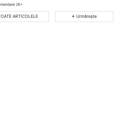
mandare 2K+
4,90
1K
2.1K
TOATE ARTICOLELE
Urmărește
4,90
1K
2.1K
4,90
1K
2.1K
4,90
1K
2.1K
4,90
1K
2.1K
4,90
1K
2.1K