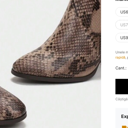
US6
US7
US9
Unele m
rapidă
,
Cant.:
Câștigă
Ex