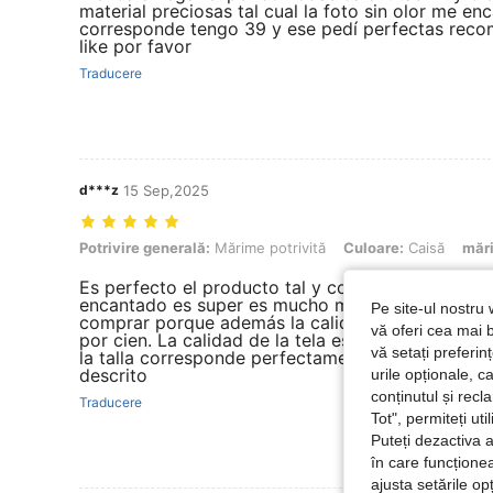
material preciosas tal cual la foto sin olor me en
corresponde tengo 39 y ese pedí perfectas rec
like por favor
Traducere
d***z
15 Sep,2025
Potrivire generală: Mărime potrivită, Culoare: Caisă, mărimea: 38 E
Potrivire generală:
Mărime potrivită
Culoare:
Caisă
măr
Es perfecto el producto tal y como se describe y
encantado es super es mucho mejor de lo que me
Pe site-ul nostru 
comprar porque además la calidad del materiales
vă oferi cea mai b
por cien. La calidad de la tela es tal y como se 
vă setați preferi
la talla corresponde perfectamente asi como en 
descrito
urile opționale, c
conținutul și rec
Traducere
Tot", permiteți ut
Puteți dezactiva 
în care funcționea
ajusta setările op