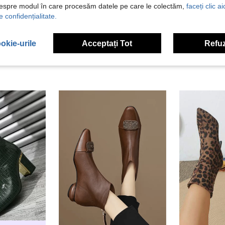
despre modul în care procesăm datele pe care le colectăm,
faceți clic a
 Recenzii
e confidențialitate.
okie-urile
Acceptați Tot
Refuz