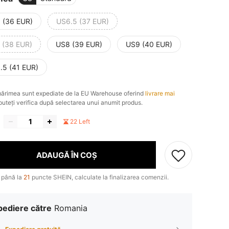
 (36 EUR)
US6.5 (37 EUR)
 (38 EUR)
US8 (39 EUR)
US9 (40 EUR)
.5 (41 EUR)
ărimea sunt expediate de la EU Warehouse oferind
livrare mai
 puteți verifica după selectarea unui anumit produs.
22 Left
ADAUGĂ ÎN COȘ
 până la
21
puncte SHEIN, calculate la finalizarea comenzii.
pediere către
Romania