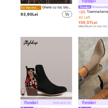
Ghete cu toc bloc – Eleganță atemporală și confort de zi cu zi
GlamourGa
EU Warehouse
Toamna/Iarna, cizme cu vârful ascuțit, toc gros și sclipici, pen
-2%
93,90Lei
40 Left
159,07Lei
163,13Lei
Cel mai mic