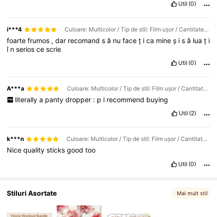
Util
(0)
6.2K Urmăritori
4,95
i***4
Culoare: Multicolor / Tip de stil: Film ușor / Cantitate: 1 BUC
foarte
frumos
,
dar
recomand
s
ă
nu
face
ț
i
ca
mine
ș
i
s
ă
lua
ț
i
6.2K Urmăritori
4,95
î
n
serios
ce
scrie
Util
(0)
6.2K Urmăritori
4,95
A***a
Culoare: Multicolor / Tip de stil: Film ușor / Cantitate: 3 buc
literally
a
panty
dropper
:
p
i
recommend
buying
Util
(2)
k***n
Culoare: Multicolor / Tip de stil: Film ușor / Cantitate: 1 BUC
Nice
quality
sticks
good
too
Util
(0)
Stiluri Asortate
Mai mult stil