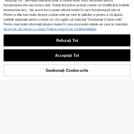
"Refuzați Tot", permiteți utilizarea doar a cookie-urilor strict necesare pentru
funcționarea site-ului nostru web. Puteți dezactiva aceste cookie-uri modificând setările
browserului dvs., dar acest lucru poate afecta modul în care funcționează site-ul.
Pentru a afla mai multe despre cookie-urile pe care le utilizăm și pentru a vă ajusta
setările opționale pentru cookie-uri, vă rugăm să selectați "Gestionați Cookie-urile".
Pentru mai multe informații despre modul în care procesăm datele pe care le colectăm,
faceți clic aici pentru a vedea Politica noastră de confidențialitate.
50 buc. autocolante Maid din vinil p
Refuzați Tot
entru scrapbooking, jurnal, laptop, t
17
50 buc. autocolante rezistente la a
,14Lei
ampon auto, skateboard, sticle de a
pă cu artă graffiti cool de stradă, po
16
pă, computer, telefon, cască de prot
,19Lei
trivite pentru laptop, skateboard și d
Acceptați Tot
ecție, autocolante și decalcomanii
ecorarea sticlei de apă
pentru mașină, desene animate, rec
hizite școlare, back to school
Gestionați Cookie-urile
ADAUGĂ ÎN COȘ
Economisește 0,10Lei
Graffiti Lab
Autocolant Red Bull "I Need A Red
5buc POWERED BY ADHD Vinyl Sti