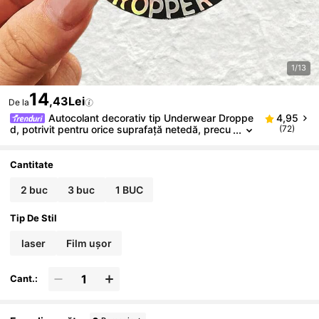
1/13
14
,43Lei
De la
Autocolant decorativ tip Underwear Droppe
4,95
d, potrivit pentru orice suprafață netedă, precu
(72)
m autocolant pentru laptop, caiet, sticlă de apă,
mașină, perete, cască și motocicletă. Rechizite școl
are
Cantitate
2 buc
3 buc
1 BUC
Tip De Stil
laser
Film ușor
Cant.: