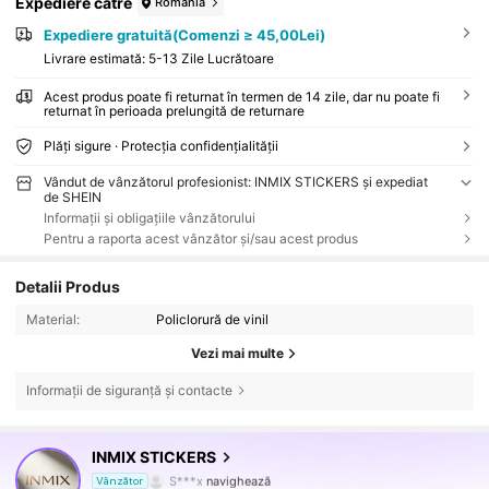
Expediere către
Romania
Expediere gratuită(Comenzi ≥ 45,00Lei)
Livrare estimată:
5-13 Zile Lucrătoare
Acest produs poate fi returnat în termen de 14 zile, dar nu poate fi
returnat în perioada prelungită de returnare
Plăți sigure · Protecția confidențialității
Vândut de vânzătorul profesionist: INMIX STICKERS și expediat
de SHEIN
Informații și obligațiile vânzătorului
Pentru a raporta acest vânzător și/sau acest produs
Detalii Produs
Material:
Policlorură de vinil
Vezi mai multe
Informații de siguranță și contacte
6.2K Urmăritori
4,95
INMIX STICKERS
S***x
navighează
Vânzător