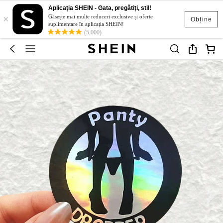
Aplicația SHEIN - Gata, pregătiți, stil!
×
Găsește mai multe reduceri exclusive și oferte
Obține
suplimentare în aplicația SHEIN!
(5,000)