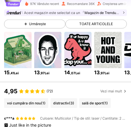
6.2K Urmăritori
4,95
97K Vândute recent
Recomandare 36K
Creșterea urmărito
Acest magazin este selectat ca un
「Magazin de Trenduri」
6.2K Urmăritori
4,95
Urmărește
TOATE ARTICOLELE
6.2K Urmăritori
4,95
6.2K Urmăritori
4,95
15
13
14
13
13
,41Lei
,97Lei
,07Lei
,97Lei
6.2K Urmăritori
4,95
4,95
(72)
Vezi mai mult
6.2K Urmăritori
4,95
voi cumpăra din nou
(1)
distractiv
(3)
sală de sport
(1)
c***a
Culoare: Multicolor / Tip de stil: laser / Cantitate: 2 buc
6.2K Urmăritori
4,95
Just
like
in
the
picture